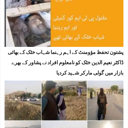
پشتون تحفظ مؤومنٹ کے اہم رہنما شہاب خٹک کے بھائی
ڈاکٹر نعیم الدین خٹک کو نامعلوم افراد نے پشاور کے بھرے
بازار میں گولی مارکر شہید کردیا