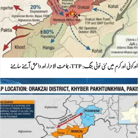
اورکزئی اور کرم میں نئی خونی جنگ: TTP، جماعت الاحرار اور داعش آمنے سامنے