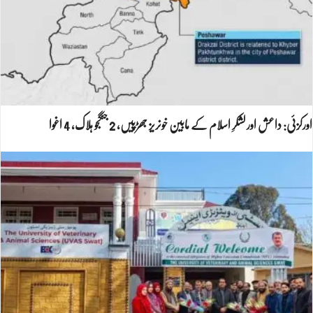
اورکزئی: داعش اور لشکرِ اسلام کے مابین خونریز جھڑپیں، 2 جنگجو ہلاک، 4 اغوا