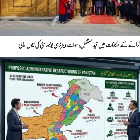
کرائے کے مکانات میں قید مستقبل: سوات ویٹرنری یونیورسٹی کی زبوں حالی