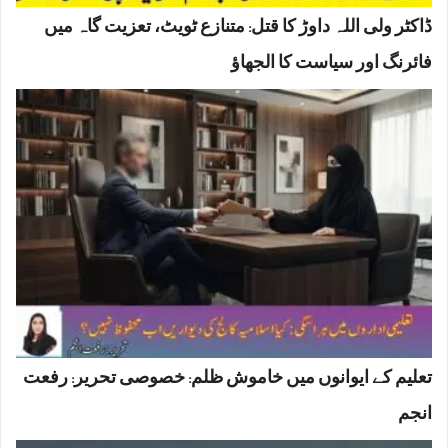
ڈاکٹر ولی اللہ داوڑ کا قتل: متنازع ٹویٹ، تعزیت گاہ میں
فائرنگ اور سیاست کا الجھاؤ
تعلیم کے ایوانوں میں خاموش ظلم: خصوصی تحریر: رفعت
انجم