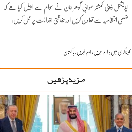
ایڈیشنل ڈپٹی کمشنر صوابی گوھر خان نے عوام سے اپیل کیا ھے کہ
ضلعی انتظامیہ سے تعاون کریں اور حفاظتی اقدامات پر عمل کریں،
کیٹاگری میں :
اہم خبریں
،
اہم خبریں
،
پاکستان
مزید پڑھیں