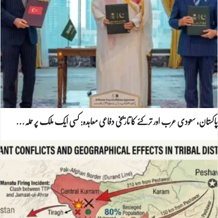
پاکستان، سعودی عرب اور ترکئے کا تاریخی دفاعی معاہدہ: کسی ایک ملک پر حملہ…