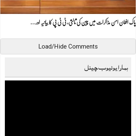
پاک افغان امن مذاکرات میں چین کی ثالثی، ٹی ٹی پی کا بیانیہ اور…
Load/Hide Comments
ہمارا یوٹیوب چینل