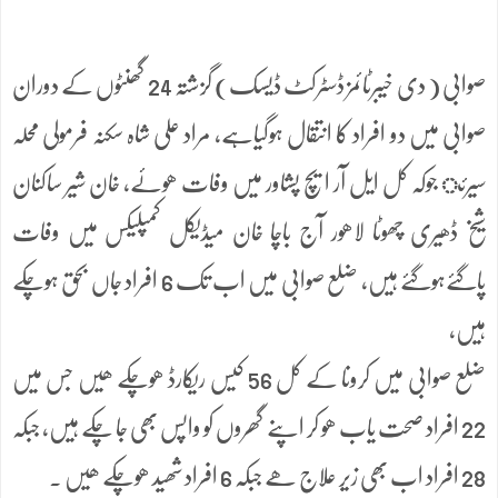
صوابی ( دی خیبرٹائمز ڈسٹرکٹ ڈیسک) گزشتہ 24 گھنٹوں کے دوران
صوابی میں دو افراد کا انتقال ہوگیاہے، مراد علی شاہ سکنہ فرمولی محلہ
سیرئ جوکہ کل ایل آر ایچ پشاور میں وفات ھوئے، خان شیر ساکنان
شیخ ڈھیری چھوٹا لاھور آج باچا خان میڈیکل کمپلیکس میں وفات
پاگئےہوگئے ہیں، ضلع صوابی میں اب تک 6 افراد جاں بحق ہوچکے
ہیں،
ضلع صوابی میں کرونا کے کل 56 کیس ریکارڈ ھوچکے ھیں جس میں
22 افراد صحت یاب ھو کر اپنے گھروں کو واپس بھی جا چکے ہیں، جبکہ
28 افراد اب بھی زیر علاج ھے جبکہ 6 افراد شھید ھوچکے ھیں ۔