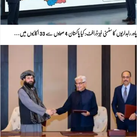
پاور راہداریوں کا سنسنی خیز ڈرافٹ: کیا پاکستان 4 صوبوں سے 33 اکائیوں میں…