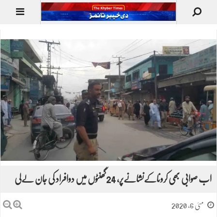
اب صوابی بھی کروناکےنشانےپر، 24گھنٹوں میں دوافراد کی جان لےلی
مئی 6, 2020