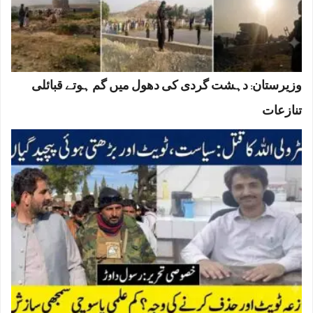
وزیرستان: دہشت گردی کی دھول میں گم ہوتے قبائلی
تنازعات