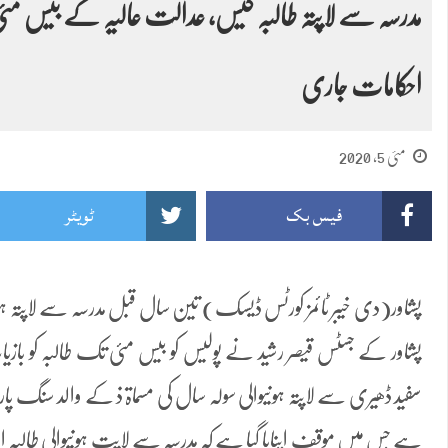
مدرسہ سے لاپتہ طالبہ کیس، عدالت عالیہ کے بیس 
احکامات جاری
مئی 5, 2020
فیس بک
ٹویٹر
پشاور(دی خیبر ٹائمز کورٹس ڈیسک) تین سال قبل مدرسہ سے لاپتہ ہو
پشاور کے جسٹس قیصر رشید نے پولیس کو بیس مئی تک طالبہ کو ب
سفید ڈھیری سے لاپتہ ہونیوالی سولہ سال کی مسماۃ ذ کے والد سنگ پ
ہے جس میں موقف اپنایا گیا ہے کہ مدرسہ سے لاپت ہونیوالی طالبہ 