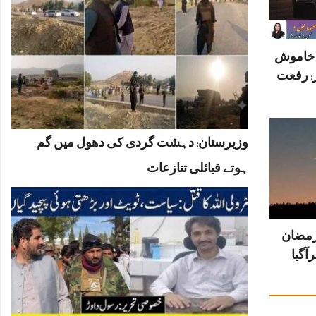
ں خاموش
: رفعت
وزیرستان: دہشت گردی کی دھول میں گم
ہوتے قبائلی تنازعات
رمضان
آگیا