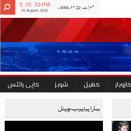
5 : 05 : 54 PM
جمعرات‬‮,
22
صفر‬,
1448ھ
06 August, 2026
اروبار
کھیل
شوبز
کاپی رائٹس
ہمارا یوٹیوب چینل