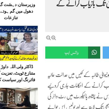
مئی تک بازیاب کرانے کے
وزیرستان: دہشت گ
دھول میں گم ہوتے ق
تنازعات
واٹس ایپ
ڈاکٹر ولی اللہ داوڑ ک
متنازع ٹویٹ، تعزیت 
نیوالی طالبہ کے کیس میں عدالت عالیہ
فائرنگ اور سیاست کا
ازیاب کرانے کے احکامات جاری کردئیے
ارس نے پشاور ہائیکورٹ میں رٹ دائر کی
ابھی تک لاپتہ ہے اور پولیس اس حوالے