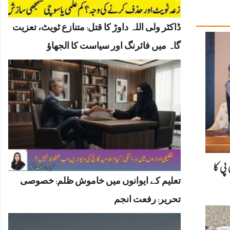
ڈاکٹر ولی اللہ داوڑ کا قتل: متنازع ٹویٹ، تعزیت
گاہ میں فائرنگ اور سیاست کا الجھاؤ
پی کا
تعلیم کے ایوانوں میں خاموش ظلم: خصوصی
تحریر: رفعت انجم