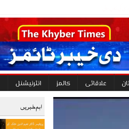
ان
علاقائی
کالمز
انٹرنیشنل
ک
اہم خبریں