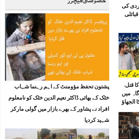
ردی کی
بائلی
ا قتل:
پشتون تحفظ مؤومنٹ کے اہم رہنما شہاب
گاہ میں
خٹک کے بھائی ڈاکٹر نعیم الدین خٹک کو نامعلوم
 الجھاؤ
افراد نے پشاور کے بھرے بازار میں گولی مارکر
شہید کردیا