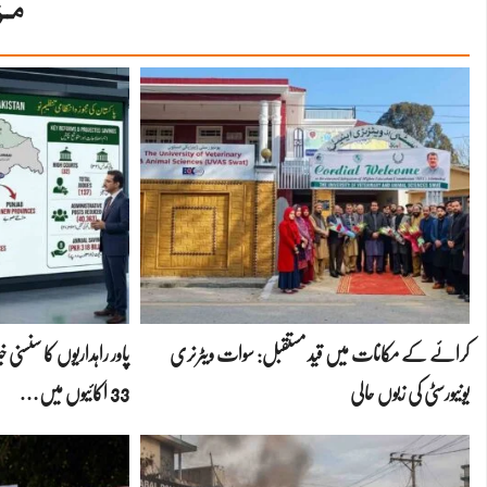
مز
کرائے کے مکانات میں قید مستقبل: سوات ویٹرنری
یونیورسٹی کی زبوں حالی
33 اکائیوں میں…