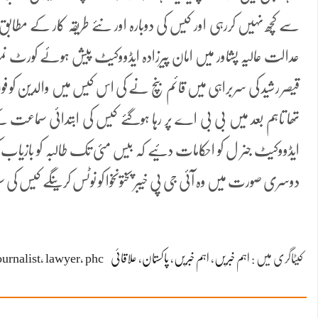
سے کچھ نہیں کررہی اور کیس کی دوبارہ اور نئے طریقہ کار کے مطاب
قیصر رشید کی سربراہی میں قائم بنچ نے کی اس کیس میں والدین کو ف
تھا تاہم بعد میں بی بی اے پر رہا ہوگئے کیس کی ابتدائی سماعت ک
ایڈووکیٹ جنر ل کو احکامات دئیے کہ بیس مئی تک طالبہ کو بازیا
دوسری صورت میں وہ آئی جی پی خیبر پختونخوا کو نوٹس کرینگے کیس کی
کیٹاگری میں :
اہم خبریں
،
اہم خبریں
،
پاکستان
،
علاقائی
phc
،
lawyer
،
ournalist