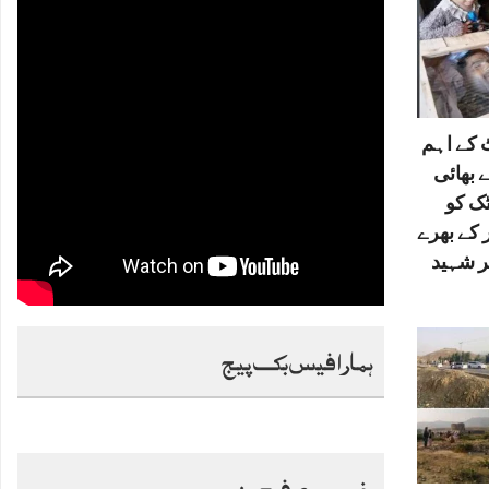
کے اہم
 بھائی
ٹک کو
 کے بھرے
ر شہید
ہمارا فیس بک پیج
خصوصی فیچرز