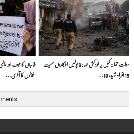
سوات تھانہ کبل پر خودکش حملہ: 6 پولیس اہلکاروں سمیت
طالبان کا خوف اور عا
15 افراد شہید، 10…
افغانوں کا آخری…
mments