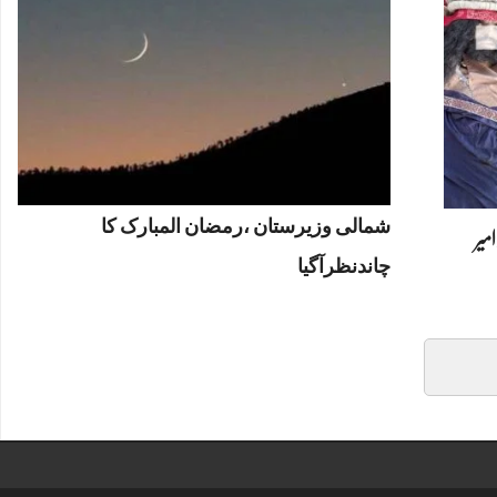
شمالی وزیرستان ،رمضان المبارک کا
امیر
چاندنظرآگیا