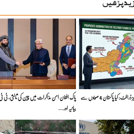
ید پڑھیں
پاور راہداریوں کا سنسنی خیز ڈرافٹ: کیا پاکستان 4 صوبوں سے
پاک افغان امن مذاکرات میں چین کی ثالثی، ٹی ٹی 
بیانیہ اور…