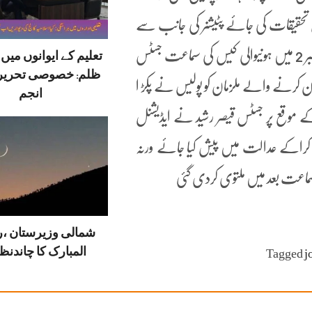
ق تحقیقات کی جائے پٹیشنر کی جانب سے
عدالت عالیہ پشاور میں امان پیرزادہ ایڈووکیٹ پیش ہوئے کورٹ نمبر 2 میں ہونیوالی کیس کی سماعت جسٹس
تعلیم کے ایوانوں می
ظلم: خصوصی تحریر
ون کرنے والے ملزمان کو پولیس نے پکڑ ا
انجم
ے موقع پر جسٹس قیصر رشید نے ایڈیشنل
ب کراکے عدالت میں پیش کیا جائے ورنہ
 سماعت بعد میں ملتوی کردی گئی
شمالی وزیرستان ،
المبارک کا چاندنظر
Tagged
j