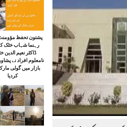
پشتون تحفظ مؤومنٹ 
رہنما شہاب خٹک کے
ڈاکٹر نعیم الدین خ
نامعلوم افراد نے پشاور
بازار میں گولی مارک
کردیا