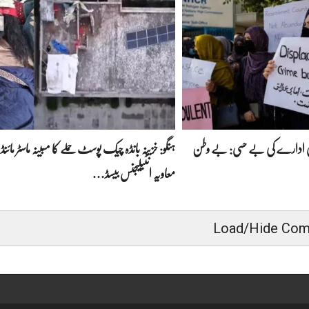
لمی ادارے کی بے حسی: بے وطن
ہنگو: خزینہ بانڈہ چیک پوسٹ حملے کا مبینہ ماسٹر مائنڈ 
معاویہ انٹیلیجنس بیسڈ…
Load/Hide Co