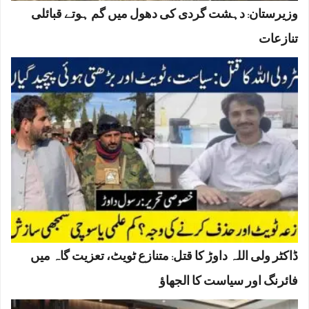
وزیرستان: دہشت گردی کی دھول میں گم ہوتے قبائلی
تنازعات
ڈاکٹر ولی اللہ داوڑ کا قتل: متنازع ٹویٹ، تعزیت گاہ میں
فائرنگ اور سیاست کا الجھاؤ