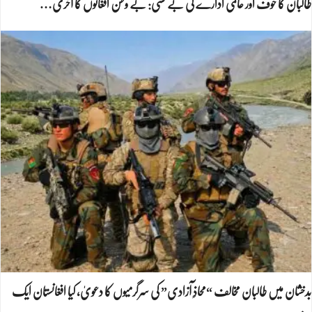
طالبان کا خوف اور عالمی ادارے کی بے حسی: بے وطن افغانوں کا آخری…
بدخشان میں طالبان مخالف “محاذِ آزادی” کی سرگرمیوں کا دعویٰ، کیا افغانستان ایک