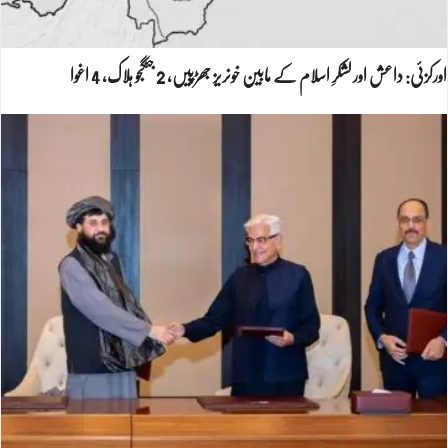
اورکزئی: داعش اور لشکرِ اسلام کے مابین خونریز جھڑپیں، 2 جنگجو ہلاک، 4 اغوا