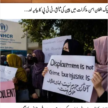
پاک افغان امن مذاکرات میں چین کی ثالثی، ٹی ٹی پی کا بیانیہ اور…