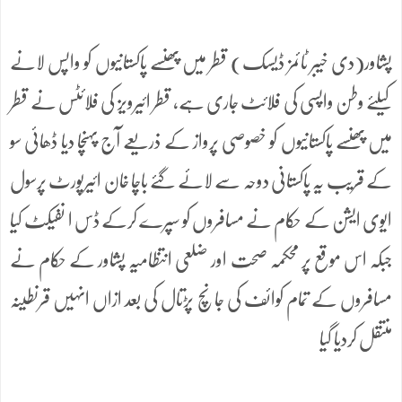
پشاور(دی خیبر ٹائمز ڈیسک) قطر میں پھنسے پاکستانیوں کو واپس لانے
کیلئے وطن واپسی کی فلائٹ جاری ہے، قطر ائیرویز کی فلائٹس نے قطر
میں پھنسے پاکستانیوں کو خصوصی پرواز کے ذریعے آج پہنچا دیا ڈھائی سو
کے قریب یہ پاکستانی دوحہ سے لائے گئے باچا خان ائیرپورٹ پرسول
ایوی ایشن کے حکام نے مسافروں کو سپرے کرکے ڈس ا نفیکٹ کیا
جبکہ اس موقع پر محکمہ صحت اور ضلعی انتظامیہ پشاور کے حکام نے
مسافروں کے تمام کوائف کی جانچ پڑتال کی بعد ازاں انہیں قرنطینہ
منتقل کردیا گیا