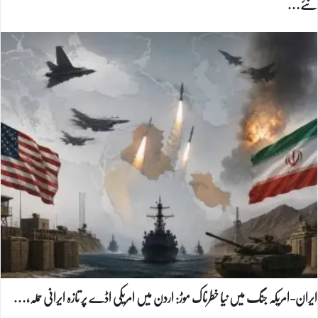
نئے…
ایران-امریکہ جنگ میں نیا خطرناک موڑ: اردن میں امریکی اڈے پر تازہ ایرانی حملہ،…