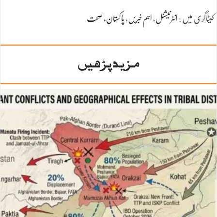
کیٹاگری میں :
انٹرنیشنل
،
اہم خبریں
،
پاکستان
،
صحت
مزید پڑھیں