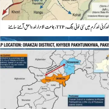
اورکزئی اور کرم میں نئی خونی جنگ: TTP، جماعت الاحرار اور داعش آمنے سامنے