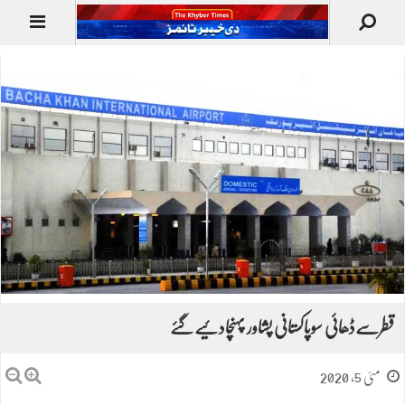
قطرسےڈھائی سوپاکستانی پشاور پہنچادئیےگئے
مئی 5, 2020