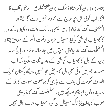
پشاور ( دی خیبرٹائمز ہیلتھ ڈیسک ) خیبرپختونخواہ میں امرض قلب کا
شکار اب کوئی بھی بچہ علاج سے محروم نہیں رہے گا ، پشاور
انسٹیٹویٹ آف کارڈیالوجی میں پہلی بار بیک وقت دو بچیوں کے دل
کا کامیاب اپریشن کیاگیا، ہسپتال ترجمان رفعت انجم کے مطابق پشاور
انسٹیٹیوٹ آف کارڈیالوجی ہسپتال میں چار سالہ عائزہ اور پانچ سالہ
بریرہ کے دل کا کامیاب آپریشن کے بعد یہ ثابت ہوگیا ، کہ اب
صوبے بھر میں کوئی بھی دل کا مریض بچہ نہیں رہیگا، پاکستان تحریک
انصاف حکومت کی جانب سے جاری کردہ صحت سہولت کارڈز کے
زریعے دونوں اپریشنز ہوچکے ہیں، انسٹیٹیوٹ آف کارڈیالوجی
صوبےکا پہلا پیڈیاٹرک ہسپتال بن گیا، صحتیاب ہونے والی بچیوں