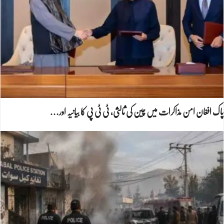
پاک افغان امن مذاکرات میں چین کی ثالثی، ٹی ٹی پی کا بیانیہ اور…