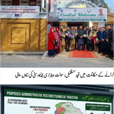
کرائے کے مکانات میں قید مستقبل: سوات ویٹرنری یونیورسٹی کی زبوں حالی