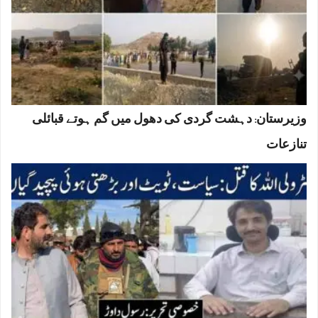
وزیرستان: دہشت گردی کی دھول میں گم ہوتے قبائلی
تنازعات