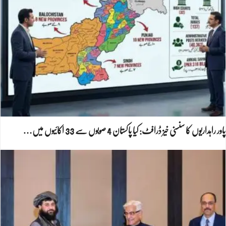
پاور راہداریوں کا سنسنی خیز ڈرافٹ: کیا پاکستان 4 صوبوں سے 33 اکائیوں میں…