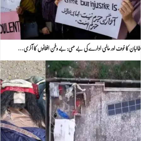
طالبان کا خوف اور عالمی ادارے کی بے حسی: بے وطن افغانوں کا آخری…