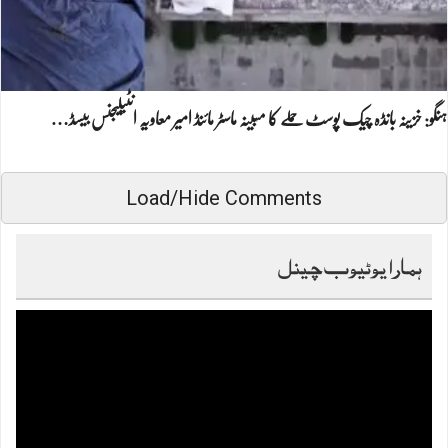
ہنگو: خزینہ بانڈہ چیک پوسٹ حملے کا مبینہ ماسٹر مائنڈ امیر معاویہ انٹیلیجنس بیسڈ…
Load/Hide Comments
ہمارا یوٹیوب چینل