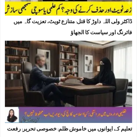
ڈاکٹر ولی اللہ داوڑ کا قتل: متنازع ٹویٹ، تعزیت گاہ میں
فائرنگ اور سیاست کا الجھاؤ
تعلیم کے ایوانوں میں خاموش ظلم: خصوصی تحریر: رفعت