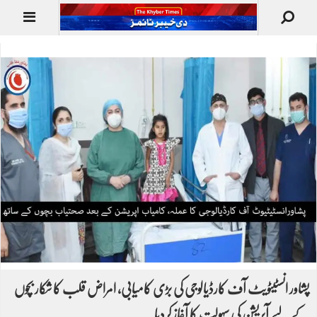
پشاور انسٹیٹویٹ آف کارڈیالوجی کی بڑی کامیابی، امراض قلب کا شکار بچوں
کے لیے آپریشن کی سہولت کا آغاز کردیا