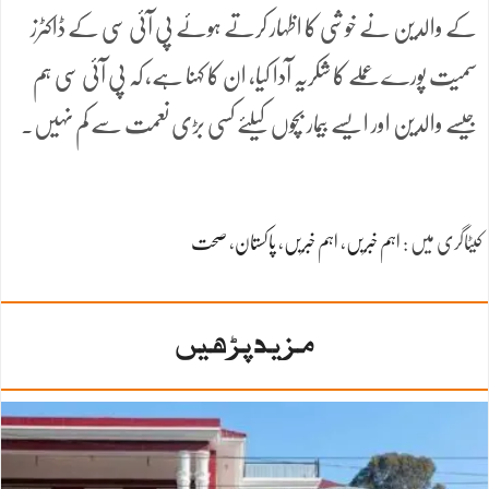
کے والدین نے خوشی کا اظہار کرتے ہوئے پی آئی سی کے ڈاکٹرز
سمیت پورے عملے کا شکریہ آدا کیا، ان کا کہنا ہے، کہ پی آئی سی ہم
جیسے والدین اور ایسے بیمار بچوں کیلئے کسی بڑی نعمت سے کم نہیں۔
کیٹاگری میں :
اہم خبریں
،
اہم خبریں
،
پاکستان
،
صحت
مزید پڑھیں