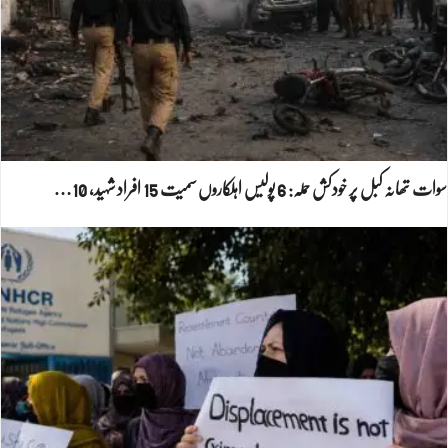
سوات تھانہ کبل پر خودکش حملہ: 6 پولیس اہلکاروں سمیت 15 افراد شہید، 10…