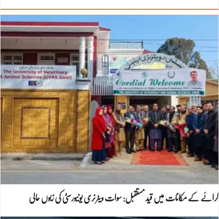
کرائے کے مکانات میں قید مستقبل: سوات ویٹرنری یونیورسٹی کی زبوں حالی