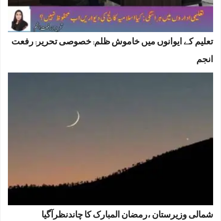
تعلیم کے ایوانوں میں خاموش ظلم: خصوصی تحریر: رفعت
انجم
شمالی وزیرستان ،رمضان المبارک کا چاندنظرآگیا