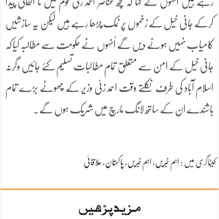
رہے ہیں اُنہوں نے کہا کہ کچھ عناصر احمد زئی قوم میں نا اتفاقی پیدا
کرکے جانی خیل کے زخموں پر نمک چڑھا رہے ہیں لیکن یہ سازشیں
کامیاب نہیں ہونے دیں گے اُنہوں نے حکومت سے مطالبہ کیا کہ
جانی خیل کے امن سے متعلق تمام مطالبات تسلیم کئے جائیں وگرنہ
اسلام آباد کی طرف نکلتے وقت احمد زئی وزیر کے چھوٹے بڑے تمام
باشندے ان کے ساتھ لانگ مارچ میں شریک ہوں گے۔
کیٹاگری میں :
اہم خبریں
،
اہم خبریں
،
پاکستان
،
علاقائی
مزید پڑھیں