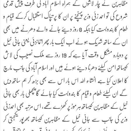
مظاہرین نے چار لاشوں کے ہمراہ اسلام آباد کی طرف پیش قدمی
شروع کی تو احمد زئی وزیر پہنچنے پر ان کا پر تپاک استقبال کرکے قیام و
طعام کا بندوبست کیا جبکہ 8 روز دیئے جانے والے دھرنے میں بھی
ان کے ساتھ شریک ہو ئے اب ایک بار پھر اتمانزئی یعنی جانی خیل
پر دوبارہ مشکل وقت آ یا ہے کہ 19 روز سے ملک نصیب کی لاش
کیساتھ امن کیلئے دھرنا دیئے ہوئے ہیں اور اسلام آباد کی جانب مارچ
کا اعلان کیا ہے انشاء اللہ اس بار اس سے بھی بڑھ کر ہم ساتھ دیں
گے ان کیلئے طعام و قیام کا بندوبست کیا جائے گا پچھلی بار بھی جانی
خیل کے مظاہرین کیساتھ ہر موڑ پر کھڑے تھے، اس مرتبہ بھی احمدزئی
وزیر کی جانب سے جانی خیل کے مظاہرین کیساتھ بھرپور یکجہتی کر