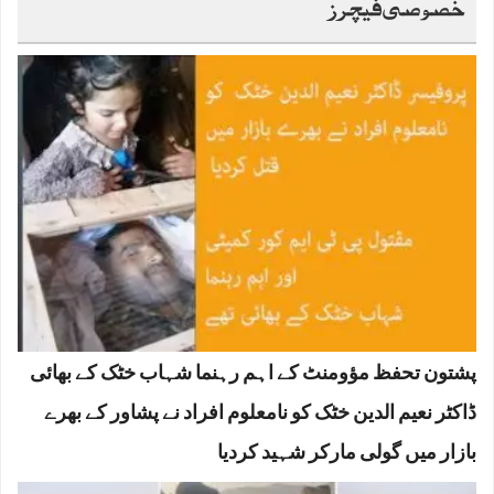
خصوصی فیچرز
پشتون تحفظ مؤومنٹ کے اہم رہنما شہاب خٹک کے بھائی
ڈاکٹر نعیم الدین خٹک کو نامعلوم افراد نے پشاور کے بھرے
بازار میں گولی مارکر شہید کردیا