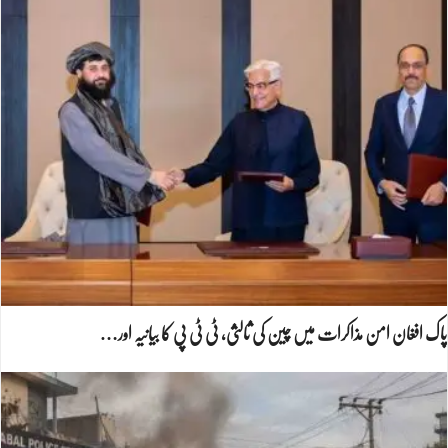
پاک افغان امن مذاکرات میں چین کی ثالثی، ٹی ٹی پی کا بیانیہ اور…