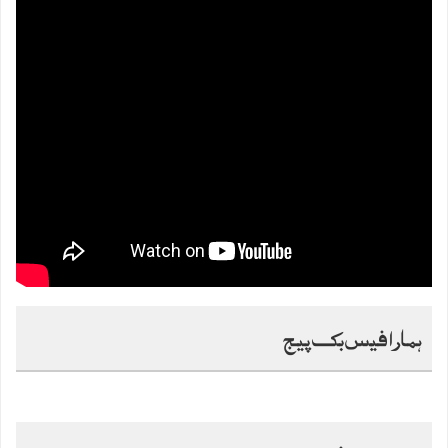
ہمارا فیس بک پیج