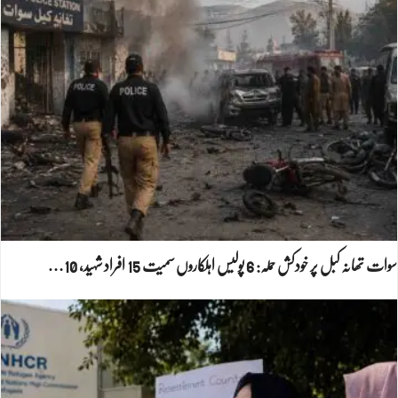
سوات تھانہ کبل پر خودکش حملہ: 6 پولیس اہلکاروں سمیت 15 افراد شہید، 10…