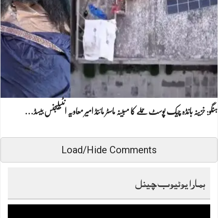
ہنگو: خزینہ بانڈہ چیک پوسٹ حملے کا مبینہ ماسٹر مائنڈ امیر معاویہ انٹیلیجنس بیسڈ…
Load/Hide Comments
ہمارا یوٹیوب چینل