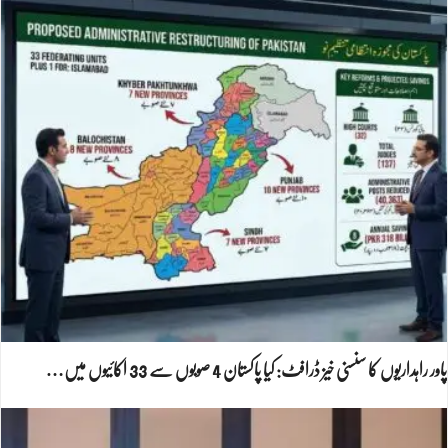
پاور راہداریوں کا سنسنی خیز ڈرافٹ: کیا پاکستان 4 صوبوں سے 33 اکائیوں میں…