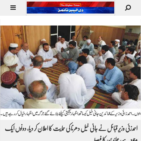
احمدزئی وزیر قبائل نے جانی خیل دھرنا کی حمایت کا اعلان کر دیا، دونوں ایک
وجود ہے، عمائدین کا فیصلہ