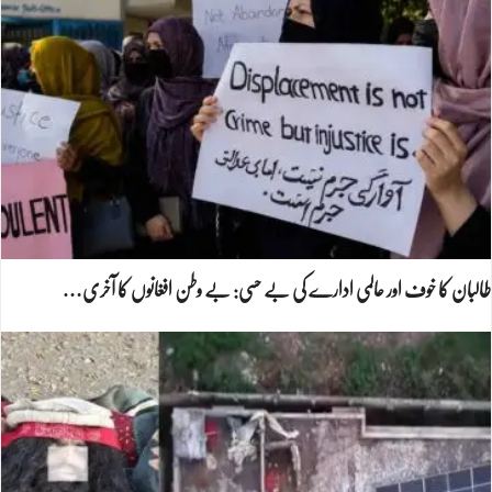
طالبان کا خوف اور عالمی ادارے کی بے حسی: بے وطن افغانوں کا آخری…