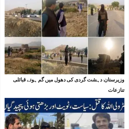
وزیرستان: دہشت گردی کی دھول میں گم ہوتے قبائلی
تنازعات