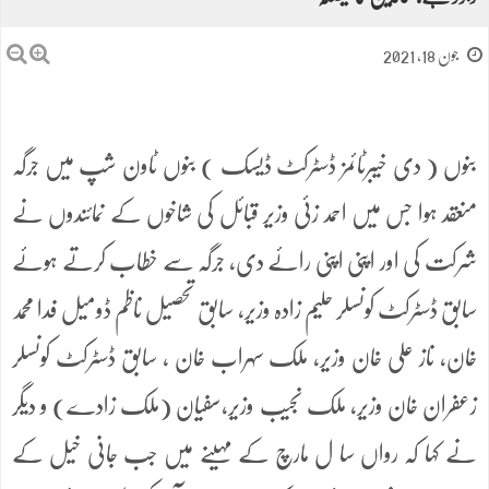
جون 18, 2021
بنوں ( دی خیبرٹائمز ڈسٹرکٹ ڈیسک ) بنوں ٹاون شپ میں جرگہ
منعقد ہوا جس میں احمد زئی وزیر قبائل کی شاخوں کے نمائندوں نے
شرکت کی اور اپنی اپنی رائے دی، جرگہ سے خطاب کرتے ہوئے
سابق ڈسٹرکٹ کونسلر حلیم زادہ وزیر، سابق تحصیل ناظم ڈومیل فدا محمد
خان، ناز علی خان وزیر، ملک سہراب خان ، سابق ڈسٹرکٹ کونسلر
زعفران خان وزیر، ملک نجیب وزیر،سفیان (ملک زادے) و دیگر
نے کہا کہ رواں سا ل مارچ کے مہینے میں جب جانی خیل کے