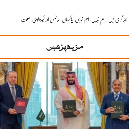
کیٹاگری میں :
اہم خبریں
،
اہم خبریں
،
پاکستان
،
سائنس اور ٹیکنالوجی
،
صحت
مزید پڑھیں