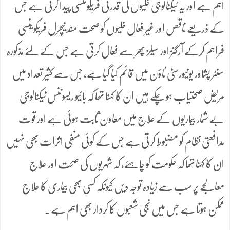
اہم ہے اور یہ ٹیکنالوجی خلیوں کی قدرتی فریکوئنسی پیدا کرتی ہے جس
کے ذریعے ناقص اور غیر فعال خلیوں کو صحت مند نیچرل فریکوینسی
فراہم کرکے آرگنز اور سیلز پھر سے فعال کرتی ہے جس کے لئے مذکورہ
سنٹر پشاور یونیورسٹی ٹاؤن میں قائم کیا گیا ہے، جس سے کثیر تعداد میں
مریض صحتیاب ہو چکے ہیں ان کا کہنا تھا کہ بائیو ریسوننس ٹیکنالوجی
بے شمار بیماریوں کے علاج میں معاون ثابت ہوئی ہے اور قوت
مدافعتی نظام کو مضبوط کرتی ہے جس کے کوئی منفی اثرات بھی نہیں
ان کا کہنا تھا کہ حکومت کو چاہئے، کہ شہریوں کی صحت اور علاج
معالجے پر سب سے زیادہ توجہ دیں کیونکہ کسی بھی بیماری کا علاج
ممکن ہوتا ہے جس میں نجی شعبوں کا کردار بھی اہم ہے۔