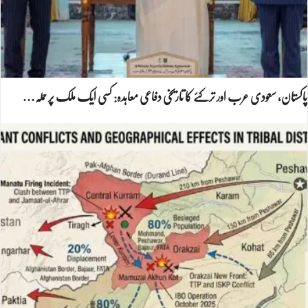
پاکستان، سعودی عرب اور ترکئے کا تاریخی دفاعی معاہدہ: کسی ایک ملک پر حملہ…