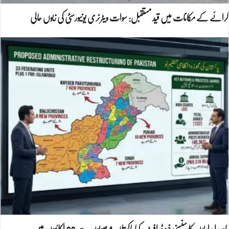
کرائے کے مکانات میں قید مستقبل: سوات ویٹرنری یونیورسٹی کی زبوں حالی