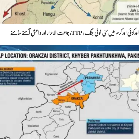
اورکزئی اور کرم میں نئی خونی جنگ: TTP، جماعت الاحرار اور داعش آمنے سامنے