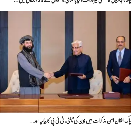
پاور راہداریوں کا سنسنی خیز ڈرافٹ: کیا پاکستان 4 صوبوں سے 33 اکائیوں میں…
پاک افغان امن مذاکرات میں چین کی ثالثی، ٹی ٹی پی کا بیانیہ اور…