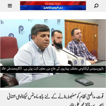
قوت مدافعتی نظام کو مضبوط بنانے کے لئے بائیو ریسوننس ٹیکنالوجی انتہائی
اہم ہے، ڈاکٹر محمد علی خالد