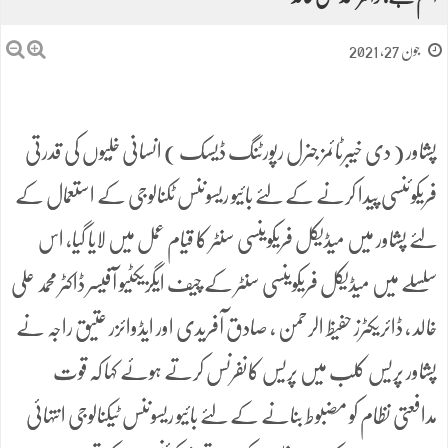
جون 27, 2021
پشاور ( دی خیبرٹائمز جنرل رپورٹنگ ڈیسک ) انسانی خُلیوں کی قدرتی
فریکوئنسی پیدا کرنے کے لئے بائیو ریسوننس ٹکنالوجی کے استعمال کے
لئے پشاور میں میڈیکل فریکوینسی سنٹر کا قیام عمل میں لایا گیا، اس
سلسلے میں میڈیکل فریکوینسی سنٹر کے چیف ایگزیکٹیو آفیسر ڈاکٹر محمد علی
خالد ، ڈائریکٹرز حفیظ الرحمن ، صادق آفریدی اور ایڈوائزر عتیق راجہ نے
پشاور پریس کلب میں پریس کانفرنس کرتے ہوئے کہا کہ قوت
مدافعتی نظام کو مضبوط بنانے کے لئے بائیو ریسوننس ٹیکنالوجی انتہائی