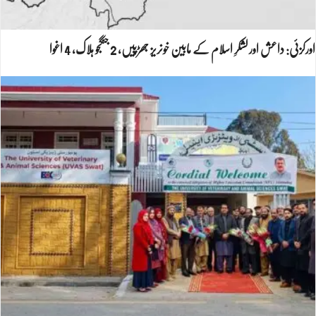
اورکزئی: داعش اور لشکرِ اسلام کے مابین خونریز جھڑپیں، 2 جنگجو ہلاک، 4 اغوا