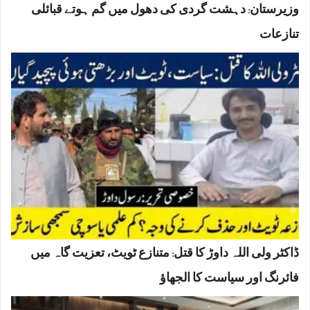
وزیرستان: دہشت گردی کی دھول میں گم ہوتے قبائلی
تنازعات
ڈاکٹر ولی اللہ داوڑ کا قتل: متنازع ٹویٹ، تعزیت گاہ میں
فائرنگ اور سیاست کا الجھاؤ