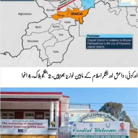
اورکزئی: داعش اور لشکرِ اسلام کے مابین خونریز جھڑپیں، 2 جنگجو ہلاک، 4 اغوا