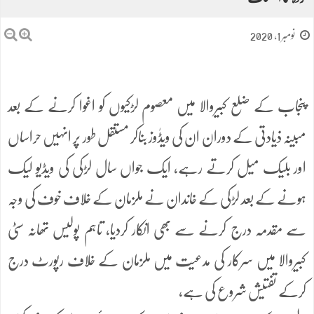
نومبر 1, 2020
پنجاب کے ضلع کبیروالا میں معصوم لڑکیوں کو اغوا کرنے کے بعد
مبینہ ذیادتی کے دوران ان کی ویڈٰوز بناکر مستقل طور پر انہیں حراساں
اور بلیک میل کرتے رہے، ایک جواں سال لڑکی کی ویڈیو لیک
ہونے کے بعد لڑکی کے خاندان نے ملزمان کے خلاف خوف کی وجہ
سے مقدمہ درج کرنے سے بھی انکار کردیا، تاہم پولیس تھانہ سٹی
کبیروالا میں سرکار کی مدعیت میں ملزمان کے خلاف رپورٹ درج
کرکے تفتیش شروع کی ہے،