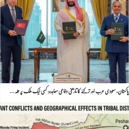
پاکستان، سعودی عرب اور ترکئے کا تاریخی دفاعی معاہدہ: کسی ایک ملک پر حملہ…