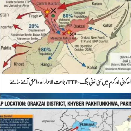
اورکزئی اور کرم میں نئی خونی جنگ: TTP، جماعت الاحرار اور داعش آمنے سامنے