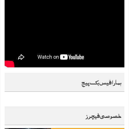
ہمارا فیس بک پیج
خصوصی فیچرز