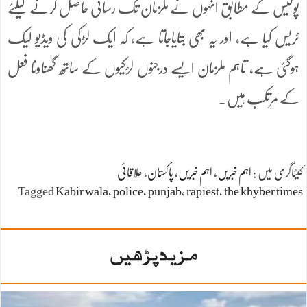
پولیس کے مطابق انہوں نے ملزمان تک رسائی حاصل کرنے کیلئے
ٹریس کیا ہے، اور یہ بھی بتایاجاتا ہے، کہ ایک لڑکی کی ویڈیو لیک
ہوگئی ہے، تاہم ملزمان ایسے درجنوں لڑکیوں کے ساتھ گھناونا فعل
کے مرتکب ہیں۔
کیٹاگری میں :
اہم خبریں
،
اہم خبریں
،
پاکستان
،
علاقائی
Tagged
Kabir wala
،
police
،
punjab
،
rapiest
،
the khyber times
مزید پڑھیں