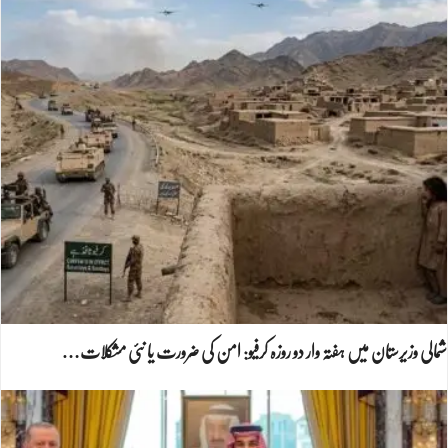
شمالی وزیرستان میں ہفتہ وار دو روزہ کرفیو: امن کی ضرورت یا نئی مشکلات…