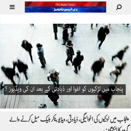
پنجاب میں لڑکیوں کی اغوائیگی، ذیادتی، ویڈیو بناکر بلیک میل کرنے والے
گروہ کا انکشاف