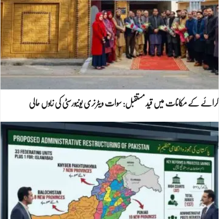
کرائے کے مکانات میں قید مستقبل: سوات ویٹرنری یونیورسٹی کی زبوں حالی