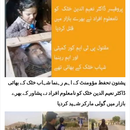
پشتون تحفظ مؤومنٹ کے اہم رہنما شہاب خٹک کے بھائی
ڈاکٹر نعیم الدین خٹک کو نامعلوم افراد نے پشاور کے بھرے
بازار میں گولی مارکر شہید کردیا