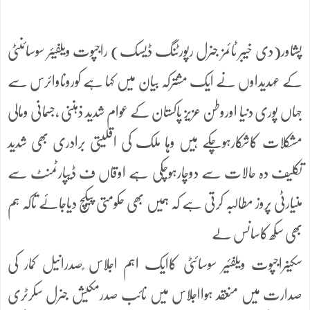
پشاور(دی خیبر ٹائمز جنرل رپورٹنگ ڈیسک) راجپوت ویلفیئر سوسائنٹی
کے عہدیداوں نے ایک مشترکہ بیان میں کہا ہے کوروناوائرس سے
جہاں پوری دنیا اوروطن عزیز پاکستان کے عوام شدید ذہننی ،جسمانی ومالی
مشکلات کاشکارہوچکے ہیں وہا ملک کی اقلیتی برادری بھی شدید
تکلیف دہ حالات سے دوچارہوچکی ہے اوقاں ف ڈیپارٹمنٹ سے
منیارٹی پروز مطالبہ کرتی ہے کہ ہمیں بھی حکومتی پیکچ دیاجائے تاکہ ہم
بھی سکھ کاسانس لے
سکیںراجپوت ویلفئیر سوسائٹی کاایک اہم اجلاس ٍصدرانیل کمار کی
صدارت میں منعقد ہوااجلاس میں نائب صدرمکیش جنرل سکرٹری