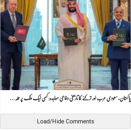
پاکستان، سعودی عرب اور ترکئے کا تاریخی دفاعی معاہدہ: کسی ایک ملک پر حملہ…
Load/Hide Comments