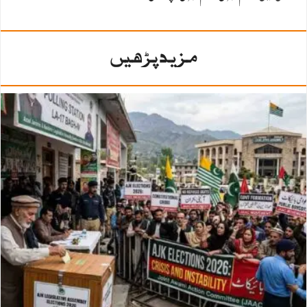
مزید پڑھیں