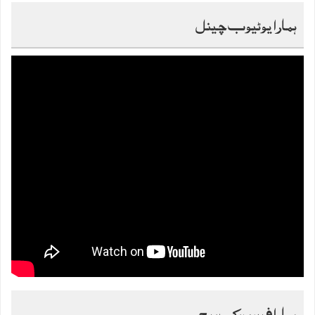
ہمارا یوٹیوب چینل
ہمارا فیس بک پیج