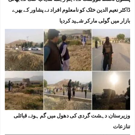
پشتون تحفظ مؤومنٹ کے اہم رہنما شہاب خٹک کے بھائی
ڈاکٹر نعیم الدین خٹک کو نامعلوم افراد نے پشاور کے بھرے
بازار میں گولی مارکر شہید کردیا
وزیرستان: دہشت گردی کی دھول میں گم ہوتے قبائلی
تنازعات