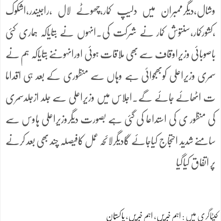
وشال،دیگرممبران میں دلیپ کمار،چھوٹے لال ،راجیندر،اشکوک
،کشورکمار،سنتوش کمار نے شرکت کی۔انہوں نے بتایاکہ ہماری کئی
باصوبائی وزیراوقاف سے بھی ملاقات ہوئی اورانہوںنے بتایاکہ ہم نے
سمری وزیراعلی کوبھجوائی ہے وہاں سے منظوری کے بعد ہی اقداما
ت اٹھائے جائے گے۔اجلاس میں وزیراعلی سے جلد ازجلدسمری
کی منظور ی کی استداعا کی گئی ہے بصورت دیگروزیراعلی ہاوس سے
سامنے شدید احتجاج کیاجائے گادیگرلائحہ عمل کافیصلہ چند بھی بعد کرنے
پر اتفاق کیاگیا
کیٹاگری میں :
اہم خبریں
،
اہم خبریں
،
پاکستان