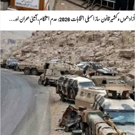
آزاد جموں و کشمیر قانون ساز اسمبلی انتخابات 2026: عدم استحکام، آئینی بحران اور…