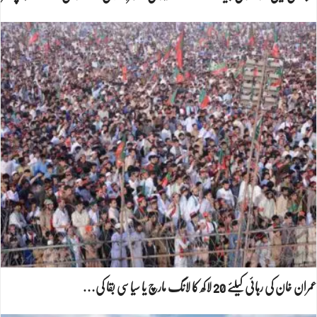
عمران خان کی رہائی کیلئے 20 لاکھ کا لانگ مارچ یا سیاسی بقا کی…