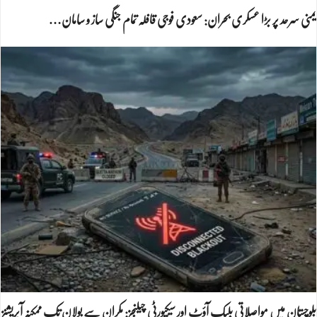
یمنی سرحد پر بڑا عسکری بحران: سعودی فوجی قافلہ تمام جنگی ساز و سامان…
بلوچستان میں مواصلاتی بلیک آؤٹ اور سیکیورٹی چیلنجز: مکران سے بولان تک ممکنہ آپریشنز