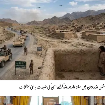
شمالی وزیرستان میں ہفتہ وار دو روزہ کرفیو: امن کی ضرورت یا نئی مشکلات…