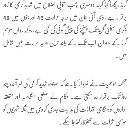
گریڈ ریکارڈ کیا گیا۔ دوسری جانب جنوبی اضلاع میں شدید گرمی کا زور
برقرار ہے، ڈی آئی خان میں درجہ حرارت 49 اور بنوں میں 48
ڈگری سینٹی گریڈ تک پہنچنے کی پیش گوئی کی گئی ہے، جو کہ رواں موسم
گرما کے دوران اب تک کے بلند ترین درجہ حرارت میں شامل
ہیں۔
محکمہ موسمیات نے خبردار کیا ہے کہ موجودہ شدید گرمی کی لہر آئندہ چند
روز تک برقرار رہ سکتی ہے۔ حکام نے ضلعی انتظامیہ اور متعلقہ
اداروں کو ہنگامی اقدامات کی ہدایات جاری کر دی ہیں تاکہ شہریوں کو
موسمی اثرات سے محفوظ رکھا جا سکے۔