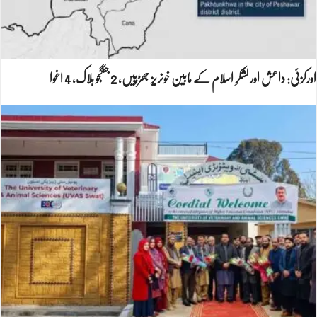
اورکزئی: داعش اور لشکرِ اسلام کے مابین خونریز جھڑپیں، 2 جنگجو ہلاک، 4 اغوا