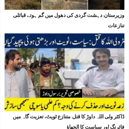
وزیرستان: دہشت گردی کی دھول میں گم ہوتے قبائلی
تنازعات
ڈاکٹر ولی اللہ داوڑ کا قتل: متنازع ٹویٹ، تعزیت گاہ میں
فائرنگ اور سیاست کا الجھاؤ