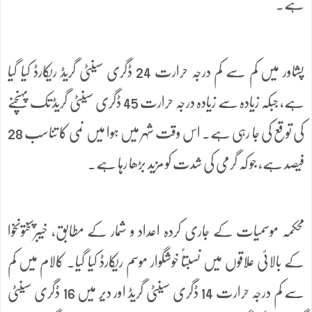
ہے۔
پشاور میں کم سے کم درجہ حرارت 24 ڈگری سینٹی گریڈ ریکارڈ کیا گیا
ہے، جبکہ زیادہ سے زیادہ درجہ حرارت 45 ڈگری سینٹی گریڈ تک پہنچنے
کی توقع کی جا رہی ہے۔ اس وقت شہر میں ہوا میں نمی کا تناسب 28
فیصد ہے، جو کہ گرمی کی شدت کو مزید بڑھا رہا ہے۔
محکمہ موسمیات کے جاری کردہ اعداد و شمار کے مطابق، خیبرپختونخوا
کے بالائی علاقوں میں نسبتاً خوشگوار موسم ریکارڈ کیا گیا۔ کالام میں کم
سے کم درجہ حرارت 14 ڈگری سینٹی گریڈ اور دیر میں 16 ڈگری سینٹی