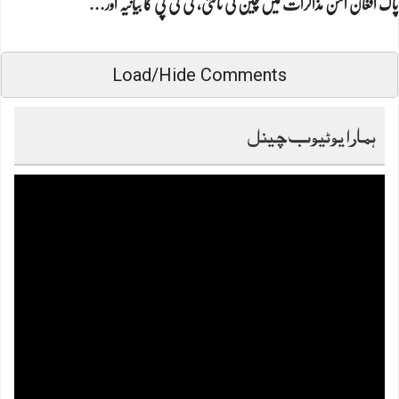
پاک افغان امن مذاکرات میں چین کی ثالثی، ٹی ٹی پی کا بیانیہ اور…
Load/Hide Comments
ہمارا یوٹیوب چینل