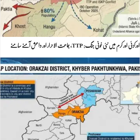
اورکزئی اور کرم میں نئی خونی جنگ: TTP، جماعت الاحرار اور داعش آمنے سامنے