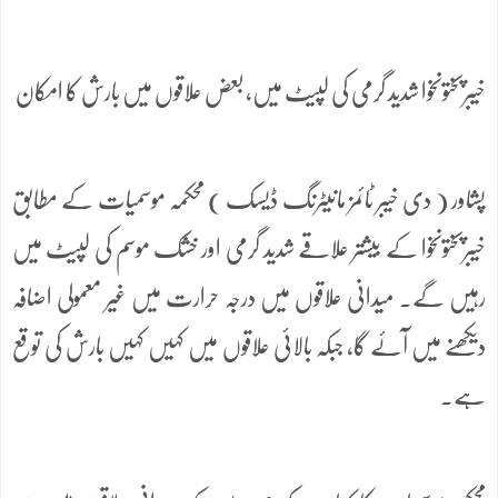
خیبرپختونخوا شدید گرمی کی لپیٹ میں، بعض علاقوں میں بارش کا امکان
پشاور ( دی خیبر ٹائمز مانیٹرنگ ڈیسک ) محکمہ موسمیات کے مطابق
خیبرپختونخوا کے بیشتر علاقے شدید گرمی اور خشک موسم کی لپیٹ میں
رہیں گے۔ میدانی علاقوں میں درجہ حرارت میں غیر معمولی اضافہ
دیکھنے میں آئے گا، جبکہ بالائی علاقوں میں کہیں کہیں بارش کی توقع
ہے۔