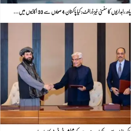
پاور راہداریوں کا سنسنی خیز ڈرافٹ: کیا پاکستان 4 صوبوں سے 33 اکائیوں میں…