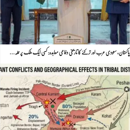
پاکستان، سعودی عرب اور ترکئے کا تاریخی دفاعی معاہدہ: کسی ایک ملک پر حملہ…