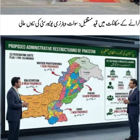
کرائے کے مکانات میں قید مستقبل: سوات ویٹرنری یونیورسٹی کی زبوں حالی