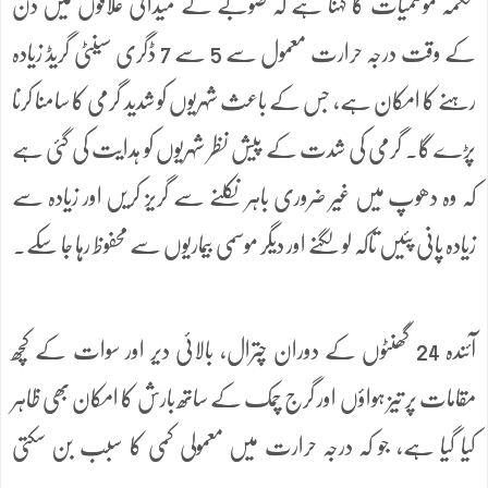
محکمہ موسمیات کا کہنا ہے کہ صوبے کے میدانی علاقوں میں دن
کے وقت درجہ حرارت معمول سے 5 سے 7 ڈگری سینٹی گریڈ زیادہ
رہنے کا امکان ہے، جس کے باعث شہریوں کو شدید گرمی کا سامنا کرنا
پڑے گا۔ گرمی کی شدت کے پیش نظر شہریوں کو ہدایت کی گئی ہے
کہ وہ دھوپ میں غیر ضروری باہر نکلنے سے گریز کریں اور زیادہ سے
زیادہ پانی پئیں تاکہ لو لگنے اور دیگر موسمی بیماریوں سے محفوظ رہا جا سکے۔
آئندہ 24 گھنٹوں کے دوران چترال، بالائی دیر اور سوات کے کچھ
مقامات پر تیز ہواؤں اور گرج چمک کے ساتھ بارش کا امکان بھی ظاہر
کیا گیا ہے، جو کہ درجہ حرارت میں معمولی کمی کا سبب بن سکتی