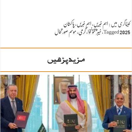
کیٹاگری میں :
اہم خبریں
،
اہم خبریں
،
پاکستان
2025
Tagged
،
خیبرپختونخوا
،
گرمی
،
موسم صورتحال
مزید پڑھیں