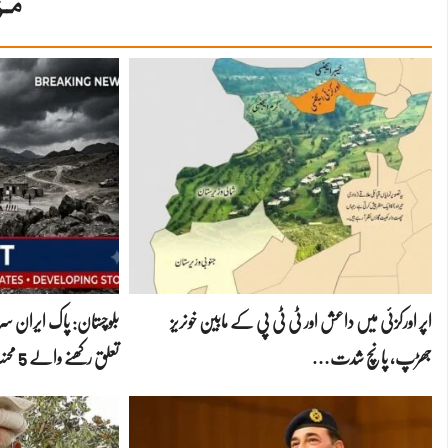
مز
اپر اورکزئی میں داعش اور ٹی ٹی پی کے مابین خونریز
بلوچستان: پاک ایران 
جھڑپ، پانچ شدت…
تعلق رکھنے والے 5 محنت…