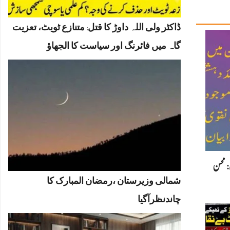
ڈاکٹر ولی اللہ داوڑ کا قتل: متنازع ٹویٹ، تعزیت
گاہ میں فائرنگ اور سیاست کا الجھاؤ
جال: محسن
شمالی وزیرستان ،رمضان المبارک کا
چاندنظرآگیا