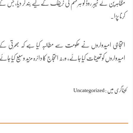
مظاہرین نے خیبر روڈ کو ہر قسم کی ٹریفک کے لیے بند کر دیا، جس ک
کرنا پڑا۔
احتجاجی امیدواروں نے حکومت سے مطالبہ کیا ہے کہ بھرتی کے 
امیدواروں کو تعینات کیا جائے، ورنہ احتجاج کا دائرہ مزید وسیع کیا جائے
کیٹاگری میں :
Uncategorized