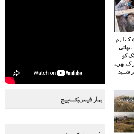
کے اہم
 بھائی
ٹک کو
 کے بھرے
ر شہید
ہمارا فیس بک پیج
خصوصی فیچرز