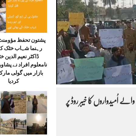
پشتون تحفظ مؤومنٹ 
رہنما شہاب خٹک کے
ڈاکٹر نعیم الدین خ
نامعلوم افراد نے پشاور
بازار میں گولی مارک
کردیا
 اُمیدواروں کا خیبر روڈ پر