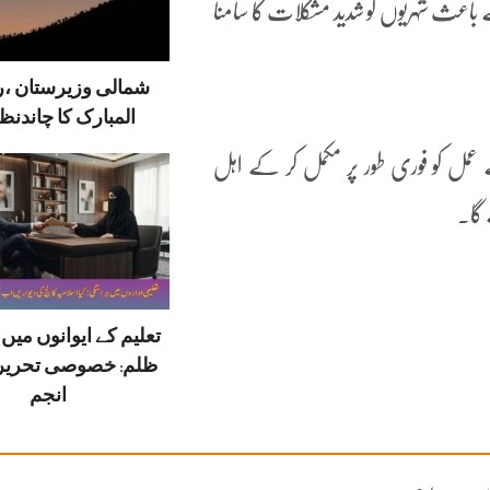
ے باعث شہریوں کو شدید مشکلات کا سامنا
شمالی وزیرستان ،
المبارک کا چاندنظر
عمل کو فوری طور پر مکمل کر کے اہل
 گا۔
تعلیم کے ایوانوں می
ظلم: خصوصی تحریر
انجم