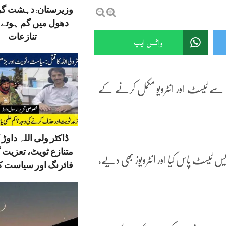
وزیرستان: دہشت گ
دھول میں گم ہوتے ق
تنازعات
واٹس ایپ
لے سے ٹیسٹ اور انٹرویو مکمل کرنے کے
ڈاکٹر ولی اللہ داوڑ ک
متنازع ٹویٹ، تعزیت 
س ٹیسٹ پاس کیا اور انٹرویوز بھی دیے،
فائرنگ اور سیاست کا