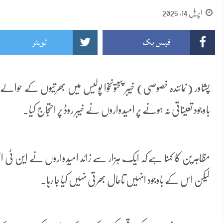
اپریل 14, 2025
فیس بک
ٹویٹر
پشاور (نمائندہ خصوصی) خیبر پختونخوا پولیس میں بھرتیوں کے حوا
باوجود تعیناتی نہ ہونے پر امیدواروں نے خیبر روڈ پر احتجاج کیا۔
مظاہرین کا کہنا ہے کہ ایک ہزار سے زائد امیدواروں نے این ٹی ای
لیکن اس کے باوجود انہیں تاحال بھرتی نہیں کیا جا رہا۔