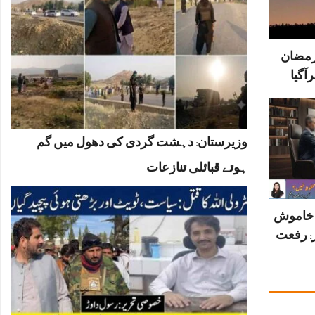
رمضان
آگیا
وزیرستان: دہشت گردی کی دھول میں گم
ہوتے قبائلی تنازعات
ں خاموش
: رفعت