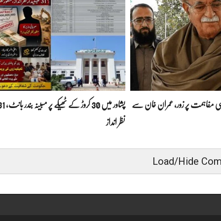
اسی مفاہمت پر زور، عمران خان سے
نظر انداز
Load/Hide Co