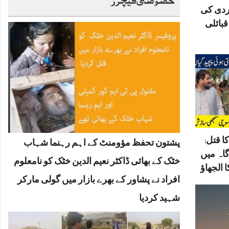
ردی کی
بائلی
ا قتل:
پشتون تحفظ مؤومنٹ کے اہم رہنما شہاب
گاہ میں
خٹک کے بھائی ڈاکٹر نعیم الدین خٹک کو نامعلوم
 الجھاؤ
افراد نے پشاور کے بھرے بازار میں گولی مارکر
شہید کردیا