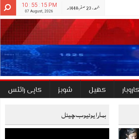
10 : 55 : 16 PM
جمعہ‬‮,
23
صفر‬,
1448ھ
07 August, 2026
اروبار
کھیل
شوبز
کاپی رائٹس
ہمارا یوٹیوب چینل