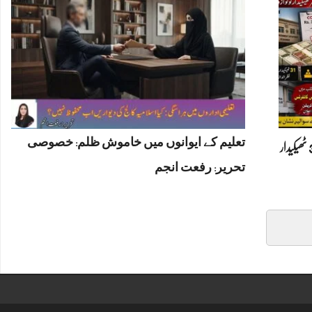
تعلیم کے ایوانوں میں خاموش ظلم: خصوصی
پشاور میں 30 کروڑ کے ٹھیکے پر مبینہ بندر بانٹ، 31 ٹھیکیدار
تحریر: رفعت انجم