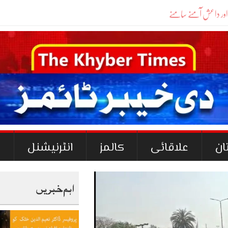
ان
علاقائی
کالمز
انٹرنیشنل
ک
اہم خبریں