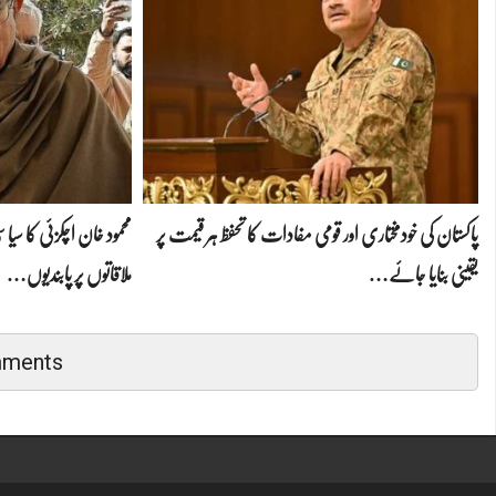
پاکستان کی خودمختاری اور قومی مفادات کا تحفظ ہر قیمت پر
محمود خان اچکزئی کا سی
یقینی بنایا جائے…
ملاقاتوں پر پابندیوں…
mments