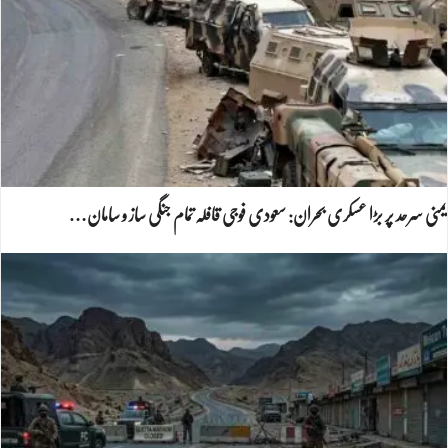
یمنی سرحد پر بڑا عسکری بحران: سعودی فوجی قافلہ تمام جنگی ساز و سامان…