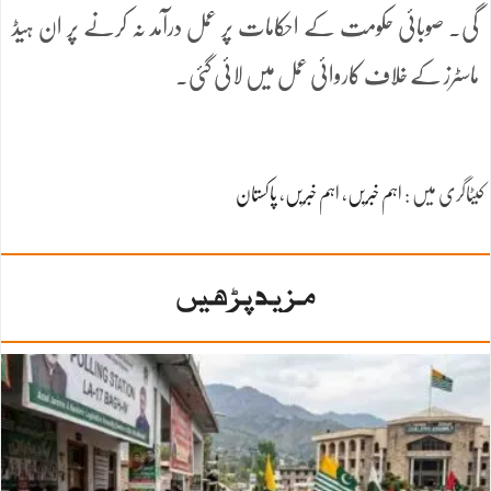
گی۔ صوبائی حکومت کے احکامات پر عمل درآمد نہ کرنے پر ان ہیڈ
ماسٹرز کے خلاف کاروائی عمل میں لائی گئی۔
کیٹاگری میں :
اہم خبریں
،
اہم خبریں
،
پاکستان
مزید پڑھیں