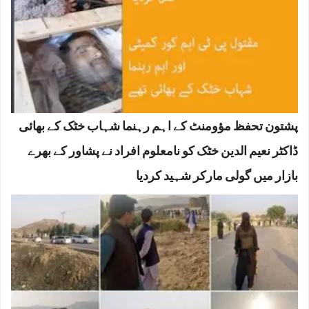
پشتون تحفظ مؤومنٹ کے اہم رہنما شہاب خٹک کے بھائی
ڈاکٹر نعیم الدین خٹک کو نامعلوم افراد نے پشاور کے بھرے
بازار میں گولی مارکر شہید کردیا