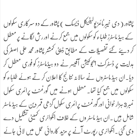
پشاور ( دی خیبر ٹائمز پولیٹیکل ڈیسک ) پشاور کے دو سرکاری سکولوں
کے ہیڈ ماسٹرز طلباء کو سکولوں میں جمع کرنے اور رش لگانے پر معطل
کر دیئے گئے تفصیلات کے مطابق ڈپٹی کمشنر پشاور محمد علی اصغر کی
ہدایت پر ڈسٹرکٹ ایجوکیشن آفیسر نے دو ہیڈماسٹرز کو فوری معطل کر
دیا۔ان ہیڈ ماسٹروں نے سالانہ نتائج کا اعلان کر تے ہوئے طلباء کو
سکولوں میں جمع کیا تھا۔ معطل ہونے میں گورنمنٹ پرائمری سکول
نمبر 3 ہزار خوانی اور گورنمنٹ پرائمری سکول گڑھی قمر دین کے ہیڈ ماسٹر
شامل ہیں۔ان ہیڈ ماسٹر وں کے خلاف انکوائری کمیٹی تشکیل دے
دی گئی۔انکوائری رپورٹ آنے پر مزید کاروائی عمل میں لائی جائے