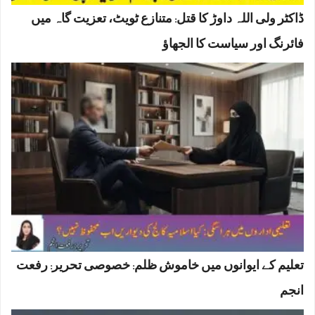
ڈاکٹر ولی اللہ داوڑ کا قتل: متنازع ٹویٹ، تعزیت گاہ میں
فائرنگ اور سیاست کا الجھاؤ
تعلیم کے ایوانوں میں خاموش ظلم: خصوصی تحریر: رفعت
انجم