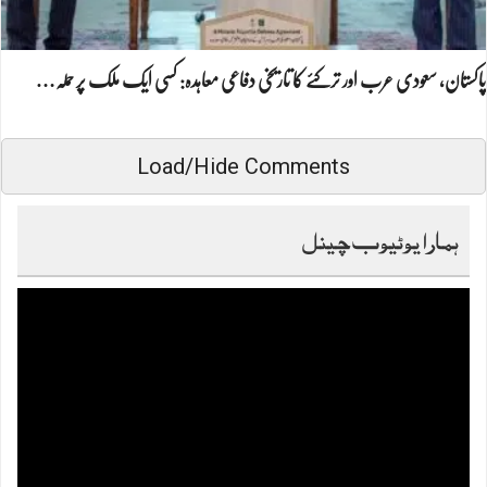
پاکستان، سعودی عرب اور ترکئے کا تاریخی دفاعی معاہدہ: کسی ایک ملک پر حملہ…
Load/Hide Comments
ہمارا یوٹیوب چینل