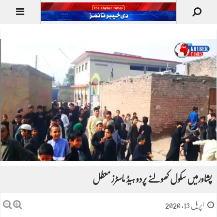
پشاورمیں سکول کھولنے پردو ہیڈ ماسٹرز معطل
اپریل 13, 2020