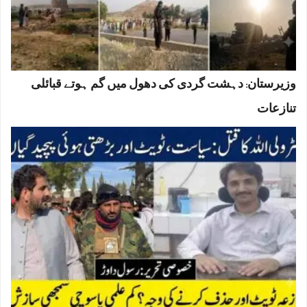
وزیرستان: دہشت گردی کی دھول میں گم ہوتے قبائلی
تنازعات