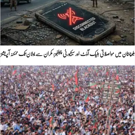
بلوچستان میں مواصلاتی بلیک آؤٹ اور سیکیورٹی چیلنجز: مکران سے بولان تک ممکنہ آپریشنز