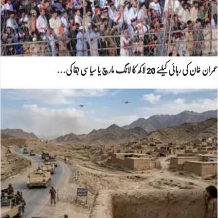
عمران خان کی رہائی کیلئے 20 لاکھ کا لانگ مارچ یا سیاسی بقا کی…