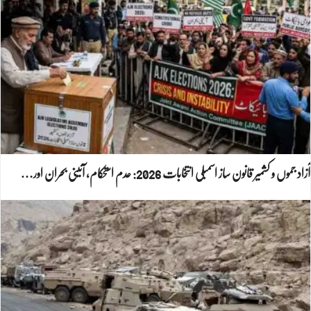
آزاد جموں و کشمیر قانون ساز اسمبلی انتخابات 2026: عدم استحکام، آئینی بحران اور…