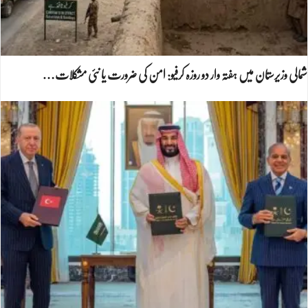
شمالی وزیرستان میں ہفتہ وار دو روزہ کرفیو: امن کی ضرورت یا نئی مشکلات…