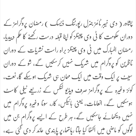
پشاور ( دی خیبر ٹائمز جنرل رپورٹنگ ڈیسک ) رمضان پروگرامز کے
دوران حکومت کا ٹی وی چینلز کو اپنا قبلہ درست رکھنے کا حکم دییدیا،
رمضان المبارک میں ٹی وی چینلز براہ راست نشریات کے دوران
ناظرین کو پروگرام میں شریک نہیں کرسکیں گے، شو کے دوران
سیٹ پر ایک وقت میں ایک مہمان ہی شریک ہوسکے گا، نعت،
کوئز وغیرہ کے پروگرامز صرف ویڈیو لنکس کے زریعے ٹیلی کاسٹ
ہوسکیں گے، انعامات، یعنی بائیکس، کار، سونا وغیرہ پروگرام میں
نہیں دیکھائے جاسکیں گے، ہر طرح کے ایسے پروگرام جن میں
لوگوں کو ماضی میں اکٹھا کیا جاتا رہاتھا،پر پابندی عائد کر دی گئی ہے،