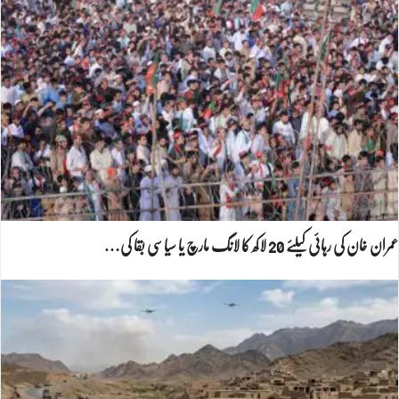
عمران خان کی رہائی کیلئے 20 لاکھ کا لانگ مارچ یا سیاسی بقا کی…