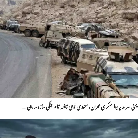
یمنی سرحد پر بڑا عسکری بحران: سعودی فوجی قافلہ تمام جنگی ساز و سامان…