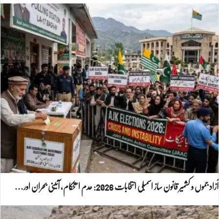
آزاد جموں و کشمیر قانون ساز اسمبلی انتخابات 2026: عدم استحکام، آئینی بحران اور…