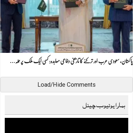
پاکستان، سعودی عرب اور ترکئے کا تاریخی دفاعی معاہدہ: کسی ایک ملک پر حملہ…
Load/Hide Comments
ہمارا یوٹیوب چینل