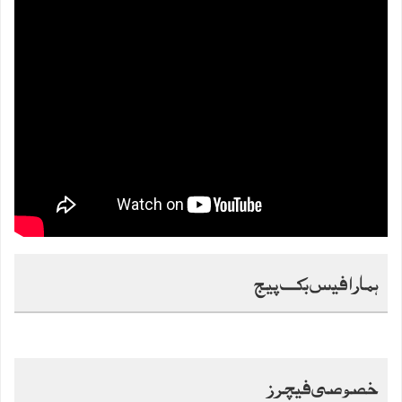
ہمارا فیس بک پیج
خصوصی فیچرز