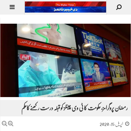
رمضان پروگرامز، حکومت کا ٹی وی چینلز کو قبلہ درست رکھنےکاحکم
اپریل 15, 2020