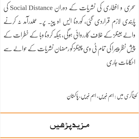
سحری و افطاری کی نشریات کے دوران Social Distance کی
پابندی لازم قراردی گئی، کورونا ایس او پیز. پر. عملدرآمد نہ کرنے
والے جینلز کے خلاف کارروائی ہوگی، جبکہ کرونا وبا کے خطرات کے
پیش نظر پیمرا کی تمام ٹی وی چینلز کو رمضان نشریات کے حوالے سے
احکامات جاری
کیٹاگری میں :
اہم خبریں
،
اہم خبریں
،
پاکستان
مزید پڑھیں