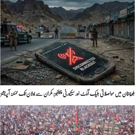
بلوچستان میں مواصلاتی بلیک آؤٹ اور سیکیورٹی چیلنجز: مکران سے بولان تک ممکنہ آپریشنز