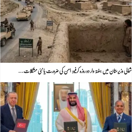
شمالی وزیرستان میں ہفتہ وار دو روزہ کرفیو: امن کی ضرورت یا نئی مشکلات…