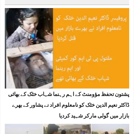
پشتون تحفظ مؤومنٹ کے اہم رہنما شہاب خٹک کے بھائی
ڈاکٹر نعیم الدین خٹک کو نامعلوم افراد نے پشاور کے بھرے
بازار میں گولی مارکر شہید کردیا