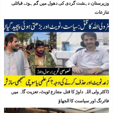
وزیرستان: دہشت گردی کی دھول میں گم ہوتے قبائلی
تنازعات
ڈاکٹر ولی اللہ داوڑ کا قتل: متنازع ٹویٹ، تعزیت گاہ میں
فائرنگ اور سیاست کا الجھاؤ