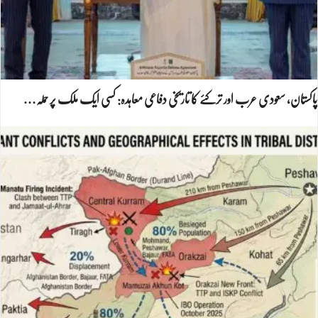
پاکستان، سعودی عرب اور ترکئے کا تاریخی دفاعی معاہدہ: کسی ایک ملک پر حملہ…