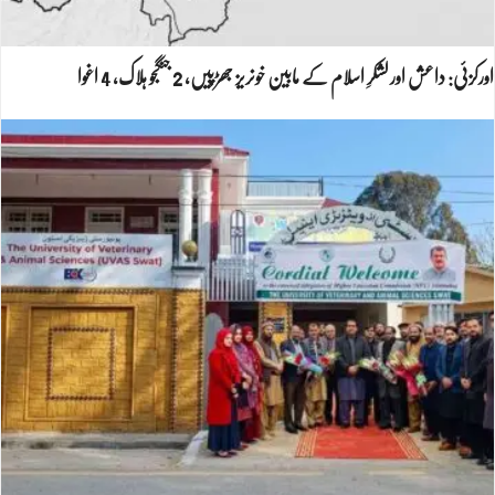
اورکزئی: داعش اور لشکرِ اسلام کے مابین خونریز جھڑپیں، 2 جنگجو ہلاک، 4 اغوا