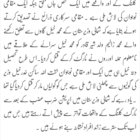
کلنگ کے اور واقعے میں ایک شخص جاں بحق جبکہ ایک مقامی
نوجوان کی لاش ملی ہے ۔ مقامی سرکاری ذرائع نے تصدیق کرتے
ہوئے بتایا ہے کہ شمالی وزیرستان کے محمد خیل گاوں سے تعلق رکھنے
والے محمد زالیم ولد شیر قادر کو محمد خیل سرائے کے علاقے میں
نامعلوم حملہ اورروں نے ٹارگٹ کرکے قتل کردیا۔اس طرح تحصیل
دتہ خیل ہی میں ایک اور مقامی نوجوان بخت اللہ ساکن خدرخیل وزیر
کی گولیوں سے چھلنی لاش ملی ہے جس کو گولیاں مار کر قتل کردیا گیا تھا
۔ یاد رہے کہ شمالی وزیرستان میں اپریشن ضرب عضب کے بعد سے
ٹارگٹ کلنگ کے واقعات تواتر سے پیش اتے رہتے ہیں جس میں
اب تک ستر سے زائد افراد نشانہ بنے ہو ئے ہیں ۔