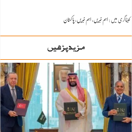
کیٹاگری میں :
اہم خبریں
،
اہم خبریں
،
پاکستان
مزید پڑھیں