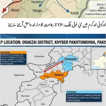
اورکزئی اور کرم میں نئی خونی جنگ: TTP، جماعت الاحرار اور داعش آمنے سامنے