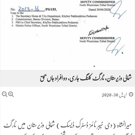
شمالی وزیرستان، ٹارگٹ کلنگ جاری، دو افراد جاں بحق
اپریل 30, 2020
میرانشاہ (دی خیبر ٹائمز ڈسٹرک ڈیسک) شمالی وزیرستان میں ٹارگٹ