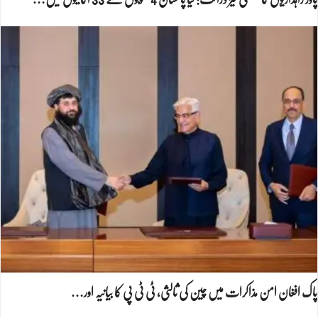
پاک افغان امن مذاکرات میں چین کی ثالثی، ٹی ٹی پی کا بیانیہ اور…