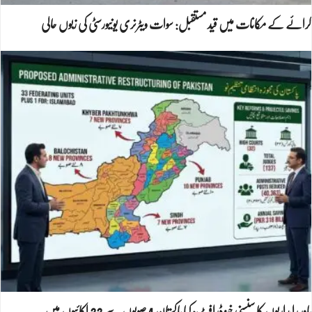
کرائے کے مکانات میں قید مستقبل: سوات ویٹرنری یونیورسٹی کی زبوں حالی
پاور راہداریوں کا سنسنی خیز ڈرافٹ: کیا پاکستان 4 صوبوں سے 33 اکائیوں میں…