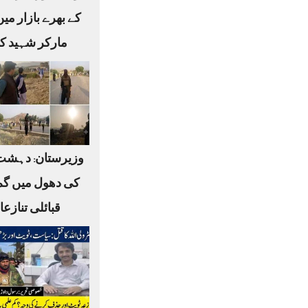
کے بھرے بازار می
مارکر شہید کر
وزیرستان: دہشت
کی دھول میں گم
قبائلی تنازع