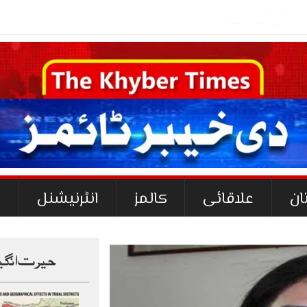
ان
علاقائی
کالمز
انٹرنیشنل
ک
حیرت انگی