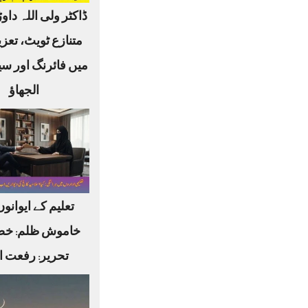
ڈاکٹر ولی اللہ داوڑ
متنازع ٹویٹ، تعز
میں فائرنگ اور س
الجھاؤ
تعلیم کے ایوانو
خاموش ظلم: خ
تحریر: رفعت ا