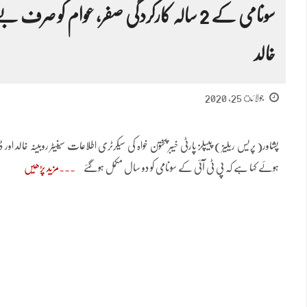
سونامی کے 2 سالہ کارکردگی صفر، عوام کو صر
خالد
جولائ 25, 2020
پشاور( پریس ریلیز ) پیپلز پارٹی خیبر پختون خواہ کی سیکرٹری اطلاعات سینیٹر روبینہ خالد ا
ہوئے کہا ہے کہ پی ٹی آئی کے سونامی کو دو سال مکمل ہوگئے
مزید پڑھیں