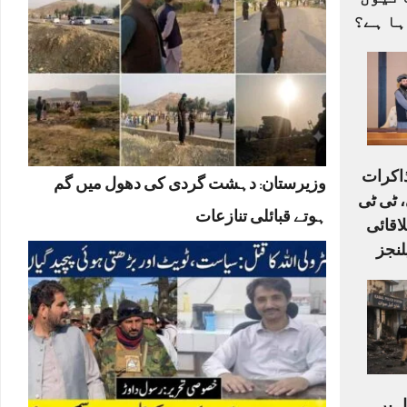
ے 33 اکائیوں
ہا ہے؟
ذاکرات
وزیرستان: دہشت گردی کی دھول میں گم
 ٹی ٹی
ہوتے قبائلی تنازعات
لاقائی
لنجز