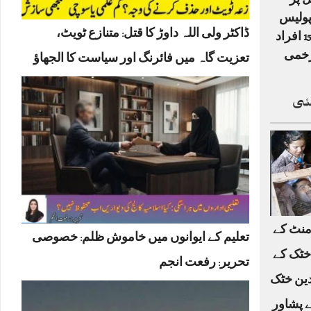
 پر
دکش حملہ: 6 پولیس
ڈاکٹر ولی اللہ داوڑ کا قتل: متنازع ٹویٹ،
اہلکاروں سمیت 15 افراد
تعزیت گاہ میں فائرنگ اور سیاست کا الجھاؤ
ئی
منٹ کے
تعلیم کے ایوانوں میں خاموش ظلم: خصوصی
خٹک کے
تحریر: رفعت انجم
لدین خٹک
ے پشاور