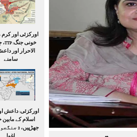
اورکزئی اور کرم 
خونی 
الاحرار اور داعش
سامنے
اورکزئی: داعش او
اسلام کے مابین خ