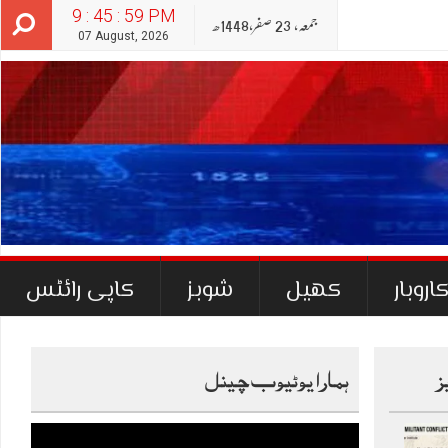
9 : 46 : 00 PM
جمعہ‬‮,
23
صفر‬,
1448ھ
07 August, 2026
اروبار
کھیل
شوبز
کاپی رائٹس
ز
ہمارا یوٹیوب چینل