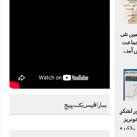
میں نئی
جنگ: TTP، جماعت
 آمنے
ہمارا فیس بک پیج
ر لشکرِ
ونریز
جھڑپیں، 2 جنگجو ہلاک، 4