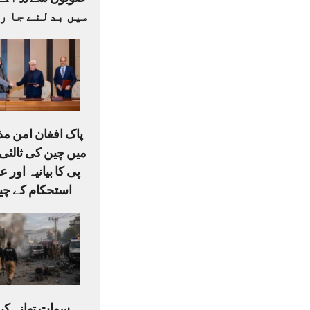
صوبوں س
میں بدلنے جا ر
پاک افغان امن م
میں چین کی ثالثی،
پی کا بیانیہ اور ع
استحکام کے چی