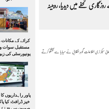
اغوا
ف بے روزگاری تحفے میں دیدیا، روبینہ
کرائے کے مکانات م
مستقبل: سوات وی
ور ڈپٹی سیکرٹری اطلاعات گوہر انقلابی نے میڈیا سے گفتگو کرتے
یونیورسٹی کی زبو
پاور راہداریوں ک