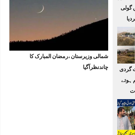
ں گولی
دیا
شمالی وزیرستان ،رمضان المبارک کا
چاندنظرآگیا
 گردی
 ہوتے
ات