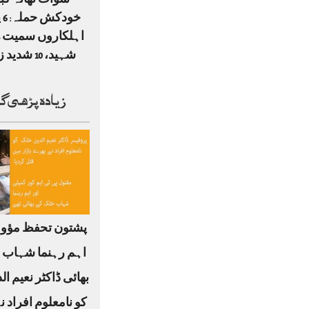
سوات تھانہ کبل
خو
شہید، 10 شدید زخمی
زیادہ پڑھی گ
پشتون تحفظ مؤو
اہم رہنما شہاب 
بھائی ڈاکٹر نعیم ا
کو نامعلوم افراد ن