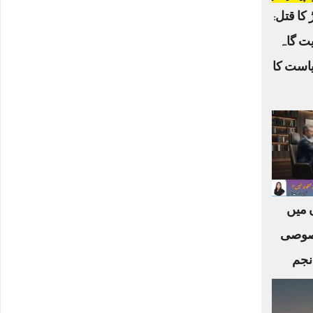
 کا قتل:
یت گاہ
یاست کا
ں میں
صوصی
نجم