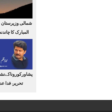
شمالی وزیرستان 
المبارک کا چاندن
پشاورکوروناکےنشا
تحریر: فدا عد