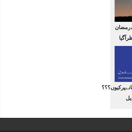
،رمضان
ظرآگیا
نےپرکیوں؟؟؟
یل