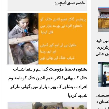
خصوصی فیچرز
یں قید
ٹرنری
ں حالی
پشتون تحفظ مؤومنٹ کے اہم رہنما شہاب
خٹک کے بھائی ڈاکٹر نعیم الدین خٹک کو نامعلوم
افراد نے پشاور کے بھرے بازار میں گولی مارکر
ا سنسنی
شہید کردیا
خیز ڈرافٹ: کیا پاکستان 4