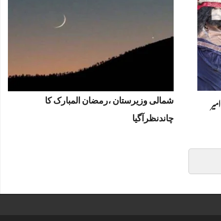
شمالی وزیرستان ،رمضان المبارک کا
امیر
چاندنظرآگیا