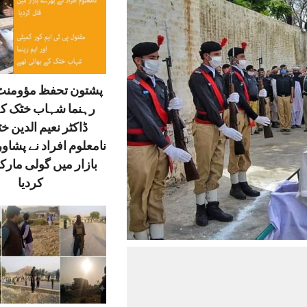
پشتون تحفظ مؤومنٹ 
رہنما شہاب خٹک کے
ڈاکٹر نعیم الدین خ
نامعلوم افراد نے پشاور
بازار میں گولی مارک
کردیا