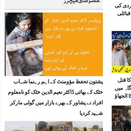
ردی کی
بائلی
ا قتل:
پشتون تحفظ مؤومنٹ کے اہم رہنما شہاب
گاہ میں
خٹک کے بھائی ڈاکٹر نعیم الدین خٹک کو نامعلوم
 الجھاؤ
افراد نے پشاور کے بھرے بازار میں گولی مارکر
شہید کردیا