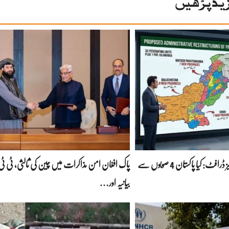
ید پڑھیں
پاور راہداریوں کا سنسنی خیز ڈرافٹ: کیا پاکستان 4 صوبوں سے
پاک افغان امن مذاکرات میں چین کی ثالثی، ٹی ٹی 
بیانیہ اور…