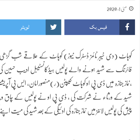
مئی 1, 2020
فیس بک
ٹویٹر
کوہاٹ (دی خیبر ٹائمز ڈسٹرک نیوز) کوہاٹ کے علاقے شب گڑھی م
فائرنگ سے شہید ہونے والے پولیس ہیڈکانسٹیبل ادیب حسین کی نماز
،نماز جنازہ میں ڈی پی او کوہاٹ کیپٹن(ر)منصورامان, ایس پی آپریشنز ط
شہید کے ورثاء نے شرکت کی ، ڈی پی او نے پولیس کے چاق و چوبند
پیش کی پولیس لائنز میں نماز جنازہ کی ادئیگی کے بعد شہید کی میت اپنے 