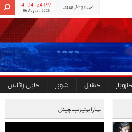
4 : 04 : 25 PM
جمعہ‬‮,
23
صفر‬,
1448ھ
06 August, 2026
اروبار
کھیل
شوبز
کاپی رائٹس
ہمارا یوٹیوب چینل