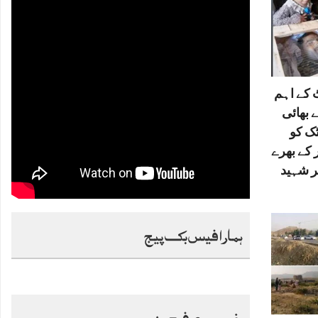
کے اہم
 بھائی
ٹک کو
 کے بھرے
ر شہید
ہمارا فیس بک پیج
خصوصی فیچرز