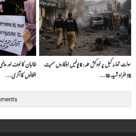
سوات تھانہ کبل پر خودکش حملہ: 6 پولیس اہلکاروں سمیت
طالبان کا خوف اور عا
15 افراد شہید، 10…
افغانوں کا آخری…
mments