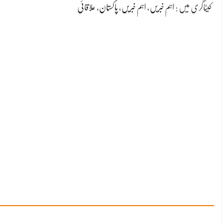
کیٹاگری میں :
اہم خبریں
،
اہم خبریں
،
پاکستان
،
علاقائی