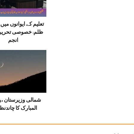
تعلیم کے ایوانوں می
ظلم: خصوصی تحریر
انجم
شمالی وزیرستان ،
المبارک کا چاندنظر