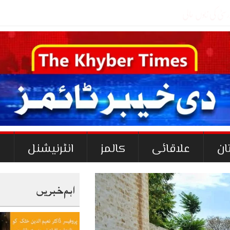
ان
علاقائی
کالمز
انٹرنیشنل
ک
اہم خبریں