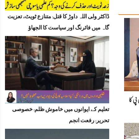
ڈاکٹر ولی اللہ داوڑ کا قتل: متنازع ٹویٹ، تعزیت
گاہ میں فائرنگ اور سیاست کا الجھاؤ
پی کا
تعلیم کے ایوانوں میں خاموش ظلم: خصوصی
تحریر: رفعت انجم