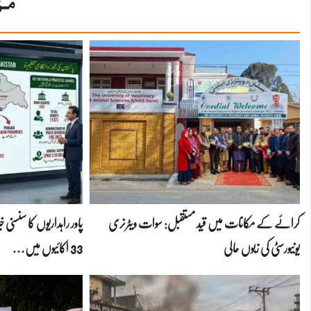
مز
کرائے کے مکانات میں قید مستقبل: سوات ویٹرنری
یونیورسٹی کی زبوں حالی
33 اکائیوں میں…