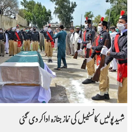
شہید پولیس کانسٹیبل کی نماز جنازہ ادا کر دی گئی