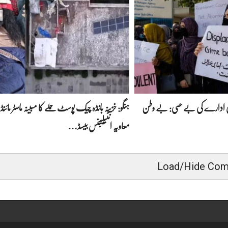
لمی ادارے کی بے حسی: بے وطن
ہنگو: خزینہ بانڈہ چیک پوسٹ حملے کا مبینہ ماسٹر مائنڈ 
معاویہ انٹیلیجنس بیسڈ…
Load/Hide Co