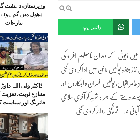
وزیرستان: دہشت گ
دھول میں گم ہوتے ق
تنازعات
واٹس ایپ
یں ڈیوٹی کے دوران نامعلوم افراد کی
 جنازہ پولیس لائن میں ادا کر دی گئی
اہر اقبال, پولیس افسران و اہلکاروں اور
ڈاکٹر ولی اللہ داوڑ ک
متنازع ٹویٹ، تعزیت 
 دستے کے ہمراہ شہید کو آخری سلامی
فائرنگ اور سیاست کا
آبائی علاقے کچئی روانہ کر دی گئی .