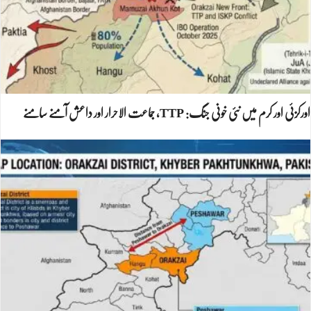
اورکزئی اور کرم میں نئی خونی جنگ: TTP، جماعت الاحرار اور داعش آمنے سامنے