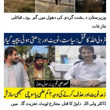
وزیرستان: دہشت گردی کی دھول میں گم ہوتے قبائلی
تنازعات
ڈاکٹر ولی اللہ داوڑ کا قتل: متنازع ٹویٹ، تعزیت گاہ میں