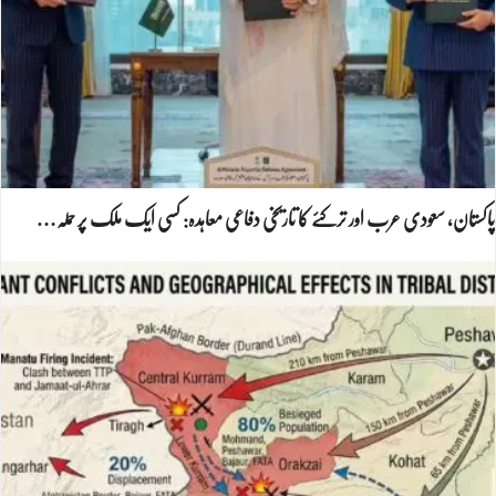
پاکستان، سعودی عرب اور ترکئے کا تاریخی دفاعی معاہدہ: کسی ایک ملک پر حملہ…