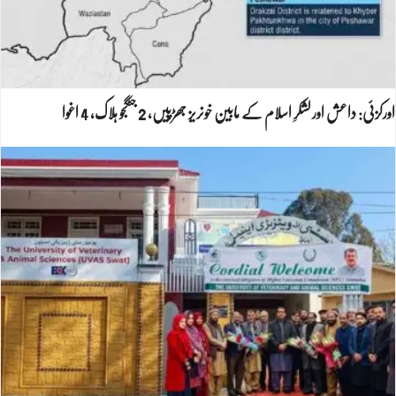
اورکزئی: داعش اور لشکرِ اسلام کے مابین خونریز جھڑپیں، 2 جنگجو ہلاک، 4 اغوا