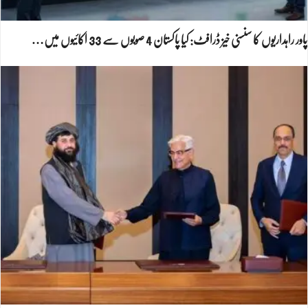
پاور راہداریوں کا سنسنی خیز ڈرافٹ: کیا پاکستان 4 صوبوں سے 33 اکائیوں میں…