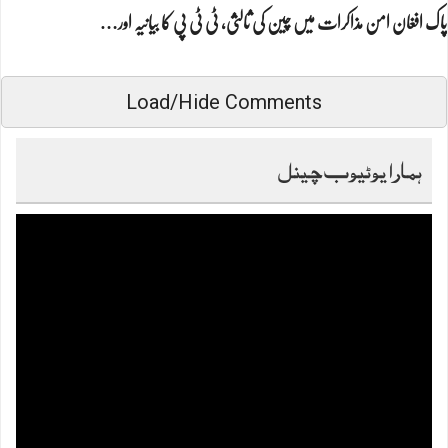
پاک افغان امن مذاکرات میں چین کی ثالثی، ٹی ٹی پی کا بیانیہ اور…
Load/Hide Comments
ہمارا یوٹیوب چینل