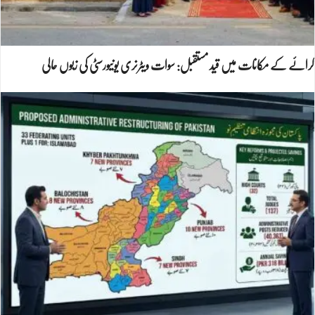
کرائے کے مکانات میں قید مستقبل: سوات ویٹرنری یونیورسٹی کی زبوں حالی