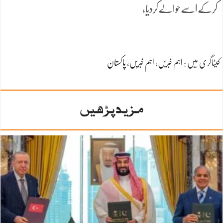
کرکےاسےحوالےکردیا،
کیٹاگری میں :
اہم خبریں
،
اہم خبریں
،
پاکستان
مزید پڑھیں