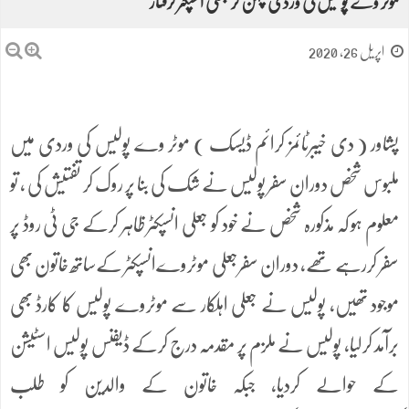
موٹر وے پولیس کی وردی پہن کر جعلی انسپکٹر گرفتار
اپریل 26, 2020
پشاور ( دی خیبرٹائمز کرائم ڈیسک ) موٹر وے پولیس کی وردی میں
ملبوس شخص دوران سفر پولیس نے شک کی بنا پر روک کر تفتیش کی ، تو
معلوم ہو کہ مذکورہ شخص نے خود کو جعلی انسپکٹر ظاہر کرکے جی ٹی روڈ پر
سفر کررہے تھے، دوران سفرجعلی موٹروےانسپکٹر کےساتھ خاتون بھی
موجود تھیں، پولیس نے جعلی اہلکار سے موٹروے پولیس کا کارڈ بھی
برآمد کرلیا، پولیس نے ملزم پر مقدمہ درج کرکے ڈیفنس پولیس اسٹیشن
کے حوالے کردیا، جبکہ خاتون کے والدین کو طلب