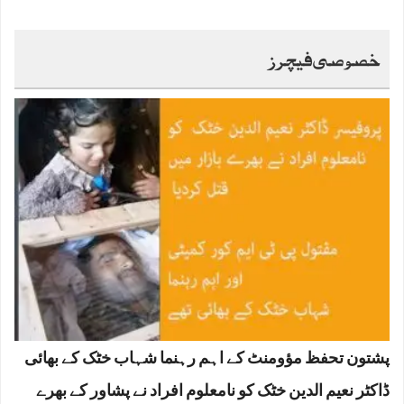
خصوصی فیچرز
پشتون تحفظ مؤومنٹ کے اہم رہنما شہاب خٹک کے بھائی
ڈاکٹر نعیم الدین خٹک کو نامعلوم افراد نے پشاور کے بھرے