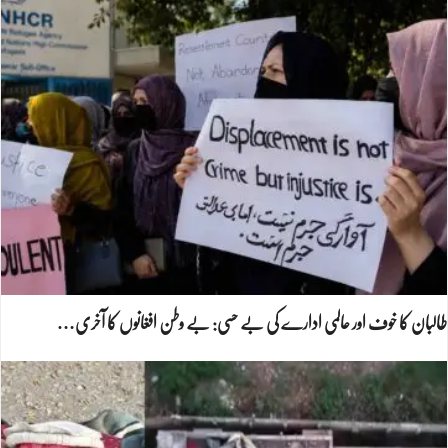
طالبان کا خوف اور عالمی ادارے کی بے حسی: بے وطن افغانوں کا آخری…