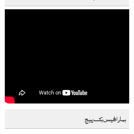
ہمارا فیس بک پیج