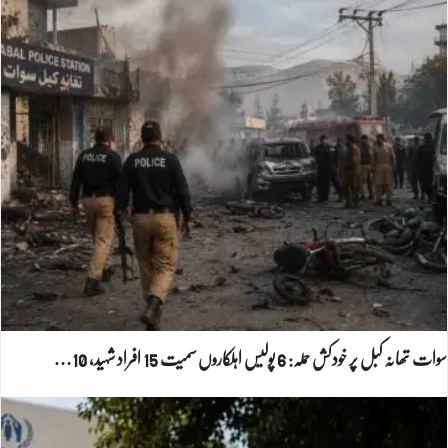
سوات تھانہ کبل پر خودکش حملہ: 6 پولیس اہلکاروں سمیت 15 افراد شہید، 10…