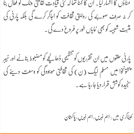
تمناؤں کا اظہار کیا۔ ان کا کہنا تھا کہ نئی قیادت ثقافتی ونگ کو فعال بنا
کر نہ صرف صوبے کی روایتی ثقافت کو اجاگر کرے گی بلکہ پارٹی کی
مثبت شبیہہ کو بھی نمایاں طور پر فروغ دے گی۔
پارٹی حلقوں میں ان تقرریوں کو تنظیمی ڈھانچے کو مضبوط بنانے اور خیبر
پختونخوا میں مسلم لیگ (ن) کی ثقافتی موجودگی کو وسعت دینے کی
سنجیدہ کوشش قرار دیا جا رہا ہے۔
کیٹاگری میں :
اہم خبریں
،
اہم خبریں
،
پاکستان