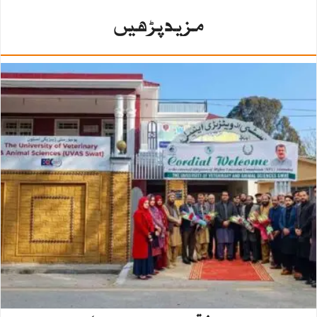
مزید پڑھیں