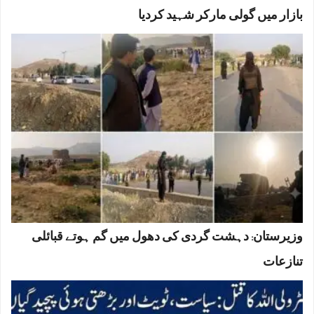
بازار میں گولی مارکر شہید کردیا
وزیرستان: دہشت گردی کی دھول میں گم ہوتے قبائلی
تنازعات