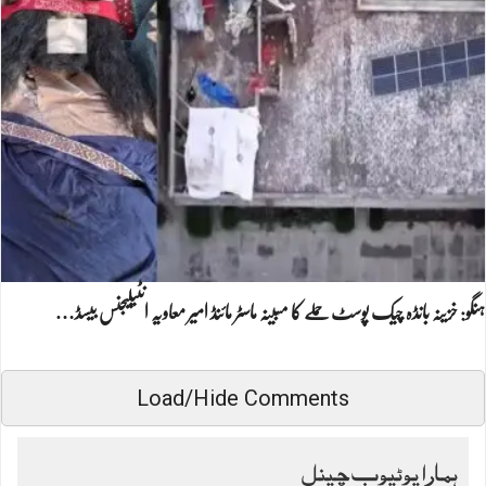
ہنگو: خزینہ بانڈہ چیک پوسٹ حملے کا مبینہ ماسٹر مائنڈ امیر معاویہ انٹیلیجنس بیسڈ…
Load/Hide Comments
ہمارا یوٹیوب چینل