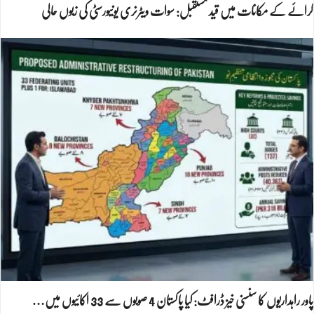
کرائے کے مکانات میں قید مستقبل: سوات ویٹرنری یونیورسٹی کی زبوں حالی
پاور راہداریوں کا سنسنی خیز ڈرافٹ: کیا پاکستان 4 صوبوں سے 33 اکائیوں میں…