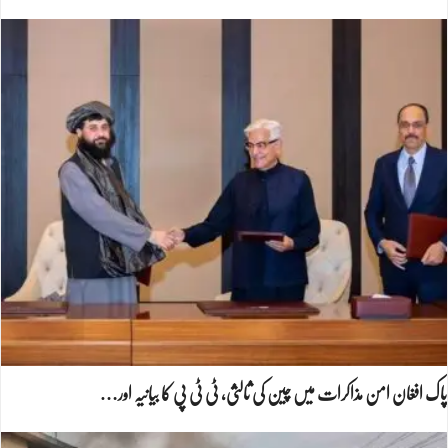
پاک افغان امن مذاکرات میں چین کی ثالثی، ٹی ٹی پی کا بیانیہ اور…