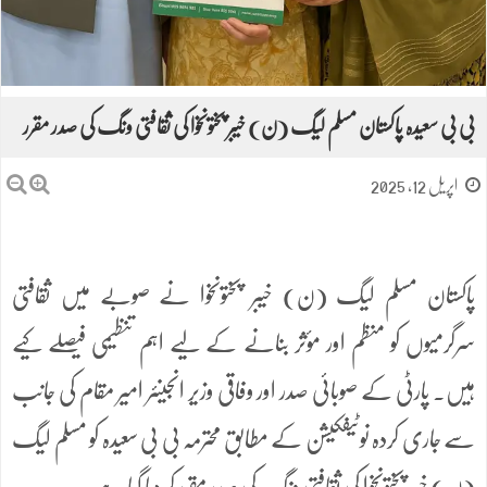
بی بی سعیدہ پاکستان مسلم لیگ (ن) خیبر پختونخوا کی ثقافتی ونگ کی صدر مقرر
اپریل 12, 2025
پاکستان مسلم لیگ (ن) خیبر پختونخوا نے صوبے میں ثقافتی
سرگرمیوں کو منظم اور مؤثر بنانے کے لیے اہم تنظیمی فیصلے کیے
ہیں۔ پارٹی کے صوبائی صدر اور وفاقی وزیر انجینئر امیر مقام کی جانب
سے جاری کردہ نوٹیفکیشن کے مطابق محترمہ بی بی سعیدہ کو مسلم لیگ
(ن) خیبر پختونخوا کی ثقافتی ونگ کی صدر مقرر کر دیا گیا ہے۔