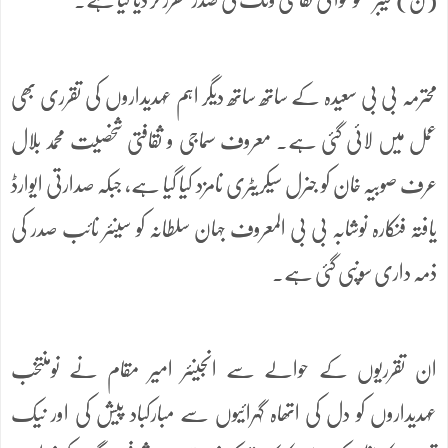
محترمہ بی بی سعیدہ کے ساتھ ساتھ دیگر اہم عہدیداروں کی تقرری بھی
عمل میں لائی گئی ہے۔ معروف سماجی و ثقافتی شخصیت محمد بلال
عرف صوبیہ خان کو جنرل سیکریٹری نامزد کیا گیا ہے، جبکہ صدارتی ایوارڈ
یافتہ فنکارہ نوشابہ بی بی المعروف جہان سلطانہ کو سینئر نائب صدر کی
ذمہ داری سونپی گئی ہے۔
ان تقرریوں کے حوالے سے انجینئر امیر مقام نے نومنتخب
عہدیداروں کو دل کی اتھاہ گہرائیوں سے مبارکباد پیش کی اور نیک