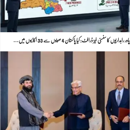
پاور راہداریوں کا سنسنی خیز ڈرافٹ: کیا پاکستان 4 صوبوں سے 33 اکائیوں میں…