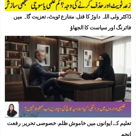
ڈاکٹر ولی اللہ داوڑ کا قتل: متنازع ٹویٹ، تعزیت گاہ میں
فائرنگ اور سیاست کا الجھاؤ
تعلیم کے ایوانوں میں خاموش ظلم: خصوصی تحریر: رفعت
انجم