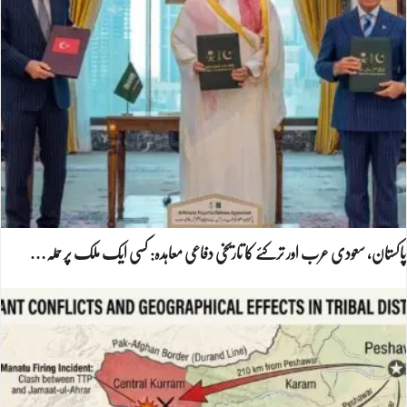
پاکستان، سعودی عرب اور ترکئے کا تاریخی دفاعی معاہدہ: کسی ایک ملک پر حملہ…