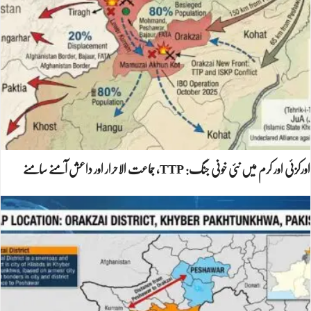
اورکزئی اور کرم میں نئی خونی جنگ: TTP، جماعت الاحرار اور داعش آمنے سامنے