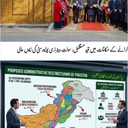
کرائے کے مکانات میں قید مستقبل: سوات ویٹرنری یونیورسٹی کی زبوں حالی