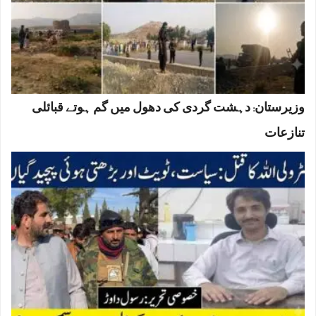
وزیرستان: دہشت گردی کی دھول میں گم ہوتے قبائلی
تنازعات