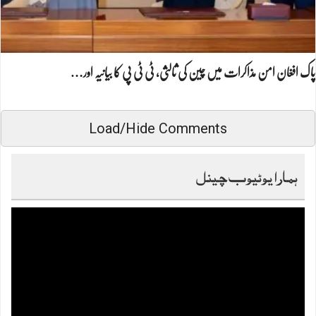
پاک افغان امن مذاکرات میں چین کی ثالثی، ٹی ٹی پی کا بیانیہ اور…
Load/Hide Comments
ہمارا یوٹیوب چینل