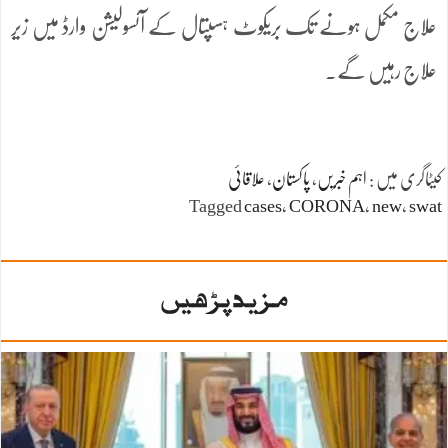
علاج مکمل ہونے تک بریکوٹ ہسپتال کے آئسولیشن وارڈ میں زیر
علاج رہیں گے۔
کیٹاگری میں :
اہم خبریں
،
پاکستان
،
علاقائی
Tagged
cases
،
CORONA
،
new
،
swat
مزید پڑھیں