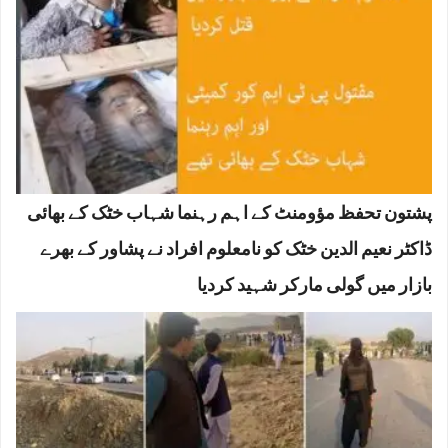
پشتون تحفظ مؤومنٹ کے اہم رہنما شہاب خٹک کے بھائی
ڈاکٹر نعیم الدین خٹک کو نامعلوم افراد نے پشاور کے بھرے
بازار میں گولی مارکر شہید کردیا