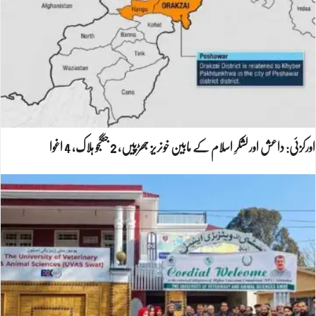
اورکزئی: داعش اور لشکرِ اسلام کے مابین خونریز جھڑپیں، 2 جنگجو ہلاک، 4 اغوا