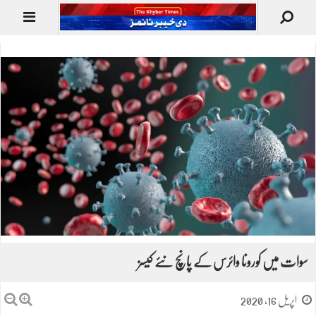
سوات میں کورونا وائرس کے پانچ نئے کیسز
اپریل 16, 2020