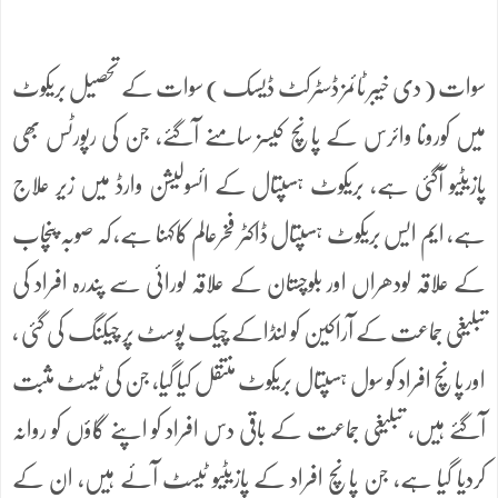
سوات ( دی خیبر ٹائمز ڈسٹرکٹ ڈیسک ) سوات کے تحصیل بریکوٹ
میں کورونا وائرس کے پانچ کیسز سامنے آگئے، جن کی رپورٹس بھی
پازیٹیو آگئی ہے، بریکوٹ ہسپتال کے ائسولیشن وارڈ میں زیر علاج
ہے، ایم ایس بریکوٹ ہسپتال ڈاکٹر فخرعالم کاکہنا ہے، کہ صوبہ پنچاب
کے علاقہ لودھراں اور بلوچستان کے علاقہ لورائی سے پندرہ افراد کی
تبلیغی جماعت کے آراکین کو لنڈاکے چیک پوسٹ پر چیکنگ کی گئی ،
اور پانچ افراد کو سول ہسپتال بریکوٹ منتقل کیا گیا، جن کی ٹیسٹ مثبت
آگئے ہیں، تبلیغی جماعت کے باقی دس افراد کو اپنے گاؤں کو روانہ
کردیا گیا ہے، جن پانچ افراد کے پازیٹیو ٹیسٹ آئے ہیں، ان کے