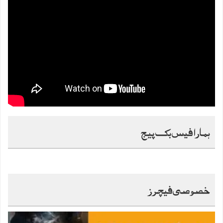
ہمارا فیس بک پیج
خصوصی فیچرز