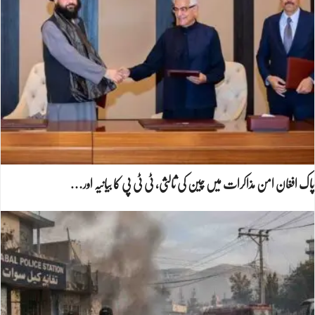
پاک افغان امن مذاکرات میں چین کی ثالثی، ٹی ٹی پی کا بیانیہ اور…