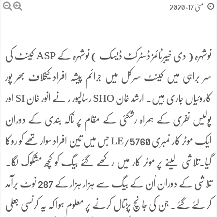
مئی 17, 2020
نوشہرہ ( دی خیبرٹائمز ڈسٹرکٹ ڈیسک ) نوشہرہ کے ASP کینٹ کی
سر براہی میں کینٹ سرکل میں جرائم پیشہ افراد کیخلاف بھر پور
کاروئیاں جاری ہیں۔ ارشد خان SHO رسالپور ر نے انور خان SI اور
پولیس نفری کے ہمراہ رشکئی کے مقام پر ناکہ بندی کے دوران
ایک موٹر کار نمبری 5760/LE جس میں تین افراد سوار تھے کو روکا
گیا۔تلاشی لینے پر موٹر کار میں رکھے گئے بیگ کو کچھ مشکوک لگا۔
تلاشی کے دوران اُن کے بیگ سے ہزار ہزار کے 287 نوٹ برآمد
کر لئے گئے۔ جن کی جانچ پڑتال کرنے پر معلوم ہوا کہ یہ کرنسی جعلی