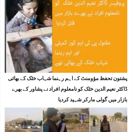
پشتون تحفظ مؤومنٹ کے اہم رہنما شہاب خٹک کے بھائی
ڈاکٹر نعیم الدین خٹک کو نامعلوم افراد نے پشاور کے بھرے
بازار میں گولی مارکر شہید کردیا