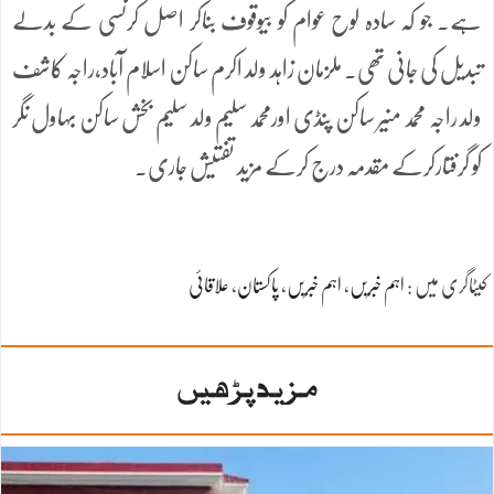
ہے۔ جو کہ سادہ لوح عوام کو بیوقوف بناکر اصل کرنسی کے بدلے
تبدیل کی جانی تھی۔ ملزمان زاہد ولد اکرم ساکن اسلام آباد،راجہ کاشف
ولد راجہ محمد منیر ساکن پنڈی اورمحمد سلیم ولد سلیم بخش ساکن بہاول نگر
کو گرفتارکرکے مقدمہ درج کرکے مزید تفتیش جاری۔
کیٹاگری میں :
اہم خبریں
،
اہم خبریں
،
پاکستان
،
علاقائی
مزید پڑھیں