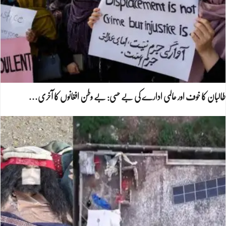
طالبان کا خوف اور عالمی ادارے کی بے حسی: بے وطن افغانوں کا آخری…