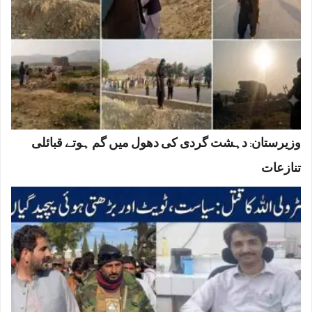
وزیرستان: دہشت گردی کی دھول میں گم ہوتے قبائلی
تنازعات