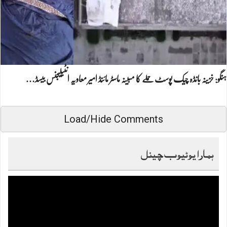
ہنگو: خزینہ بانڈہ چیک پوسٹ حملے کا مبینہ ماسٹر مائنڈ امیر معاویہ انٹیلیجنس بیسڈ…
Load/Hide Comments
ہمارا یوٹیوب چینل