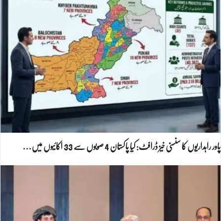
پاور راہداریوں کا سنسنی خیز ڈرافٹ: کیا پاکستان 4 صوبوں سے 33 اکائیوں میں…