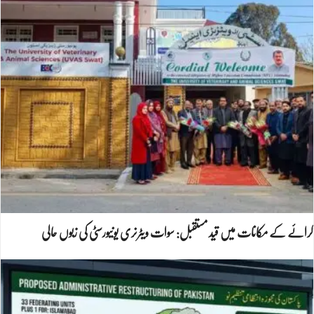
کرائے کے مکانات میں قید مستقبل: سوات ویٹرنری یونیورسٹی کی زبوں حالی