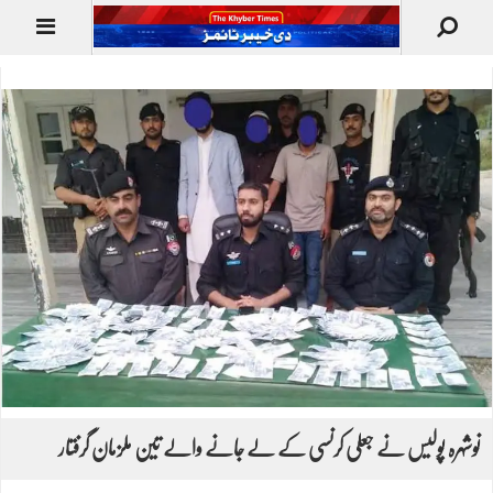
نوشہرہ پولیس نے جعلی کرنسی کے لے جانے والے تین ملزمان گرفتار