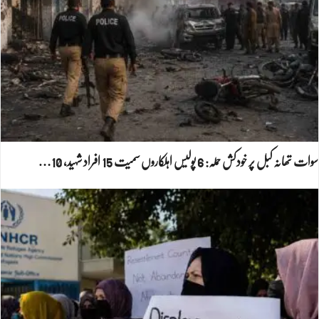
سوات تھانہ کبل پر خودکش حملہ: 6 پولیس اہلکاروں سمیت 15 افراد شہید، 10…