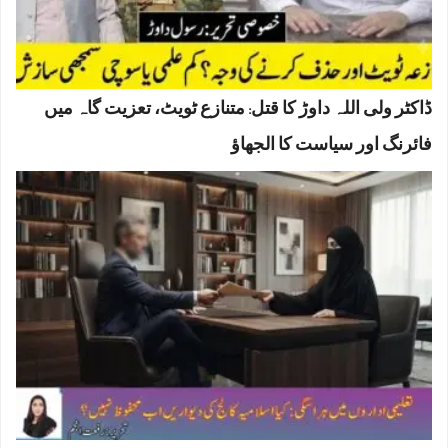
ڈاکٹر ولی اللہ داوڑ کا قتل: متنازع ٹویٹ، تعزیت گاہ میں
فائرنگ اور سیاست کا الجھاؤ