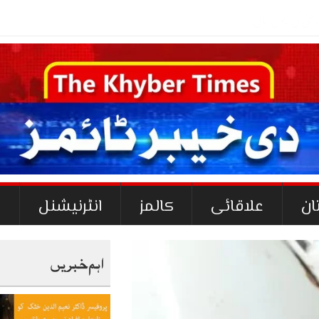
-
ان
علاقائی
کالمز
انٹرنیشنل
ک
اہم خبریں