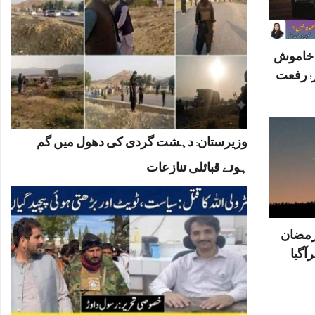
ں خاموش
: رفعت
وزیرستان: دہشت گردی کی دھول میں گم
ہوتے قبائلی تنازعات
رمضان
آگیا