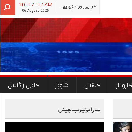
10 : 17 : 18 AM
جمعرات‬‮,
22
صفر‬,
1448ھ
06 August, 2026
اروبار
کھیل
شوبز
کاپی رائٹس
ہمارا یوٹیوب چینل