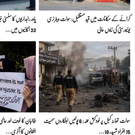
کرائے کے مکانات میں قید مستقبل: سوات ویٹرنری
یونیورسٹی کی زبوں حالی
33 اکائیوں میں…
سوات تھانہ کبل پر خودکش حملہ: 6 پولیس اہلکاروں سمیت
طالبان کا خوف اور عا
15 افراد شہید، 10…
افغانوں کا آخری…