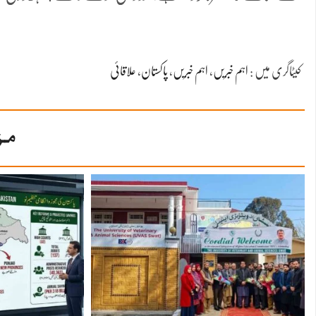
کیٹاگری میں :
اہم خبریں
،
اہم خبریں
،
پاکستان
،
علاقائی
مز