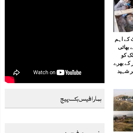
کے اہم
 بھائی
ٹک کو
 کے بھرے
ر شہید
ہمارا فیس بک پیج
خصوصی فیچرز