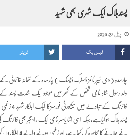
پسندہلاک ایک شہری بھی شہید
اپریل 23, 2020
فیس بک
ٹویٹر
چارسدہ ( دی خیبر ٹائمز ڈسٹرک ڈیسک ) چارسدہ کے تھانہ خانمائی کے 
ولد رسول شاہ نامی شخص کے گھر میں موجود ایک شدت پسند کے خل
پسند ہلاک ہوگیاہے، جبکہ اسی اثنا یاسر نامی ایک راہگیر بھی فائرنگ کی 
نے علاقے کا محاصرہ کر رکھا ہے، اور زخمی ہونے والے 4 اہلکاروں کو علاج کیلئے پشاور منتقل کردئے ہیں،