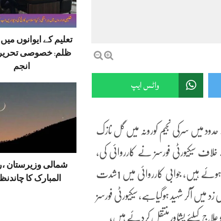
تعلیم کے ایوانوں می
ظلم: خصوصی تحریر
انجم
واٹس ایپ
حدود میں سرکی نجیم کورونہ میں گل نازک
اف سیکیورٹی فورسز نے کارروائی کی،
شمالی وزیرستان ،
فائرنگ کے تبادلے میں سیکیورٹی فورسزکا ایک اہلکار شہید 4 زخمی ہوئے ہیں، جوابی کارروائی میں 1شدت
المبارک کا چاندنظر
زد میں آکر شہید ہوگیاہے، سیکیورٹی فورسز