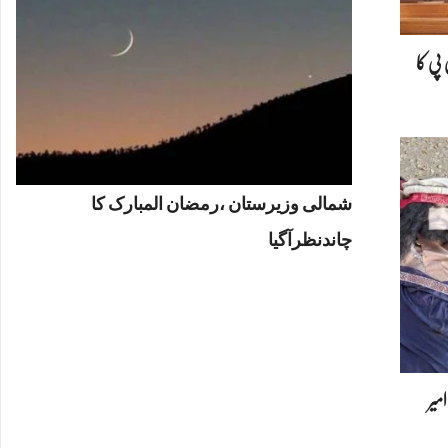
پی کا
شمالی وزیرستان ،رمضان المبارک کا
چاندنظرآگیا
امیر