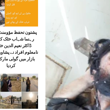
پشتون تحفظ مؤومنٹ 
رہنما شہاب خٹک کے
ڈاکٹر نعیم الدین خ
نامعلوم افراد نے پشاور
بازار میں گولی مارک
کردیا