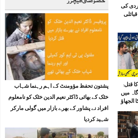
ردی کی
بائلی
ا قتل:
پشتون تحفظ مؤومنٹ کے اہم رہنما شہاب
گاہ میں
خٹک کے بھائی ڈاکٹر نعیم الدین خٹک کو نامعلوم
 الجھاؤ
افراد نے پشاور کے بھرے بازار میں گولی مارکر
شہید کردیا