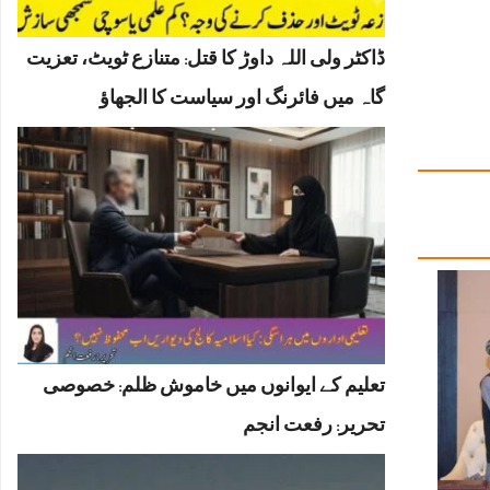
ڈاکٹر ولی اللہ داوڑ کا قتل: متنازع ٹویٹ، تعزیت
گاہ میں فائرنگ اور سیاست کا الجھاؤ
تعلیم کے ایوانوں میں خاموش ظلم: خصوصی
تحریر: رفعت انجم