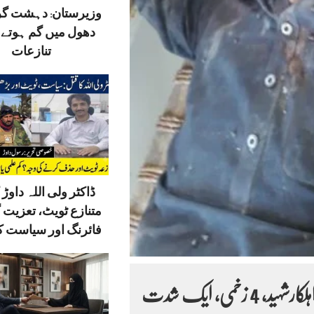
وزیرستان: دہشت گ
دھول میں گم ہوتے ق
تنازعات
ڈاکٹر ولی اللہ داوڑ ک
متنازع ٹویٹ، تعزیت 
فائرنگ اور سیاست کا
چاسدہ, شدت پسندوں کےخلاف کارروائی، 1 سیکیورٹی اہلکارشہید، 4 زخمی، ایک شدت