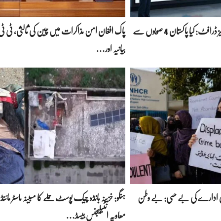
پاور راہداریوں کا سنسنی خیز ڈرافٹ: کیا پاکستان 4 صوبوں سے
پاک افغان امن مذاکرات میں چین کی ثالثی، ٹی ٹی 
بیانیہ اور…
لمی ادارے کی بے حسی: بے وطن
ہنگو: خزینہ بانڈہ چیک پوسٹ حملے کا مبینہ ماسٹر مائنڈ 
معاویہ انٹیلیجنس بیسڈ…