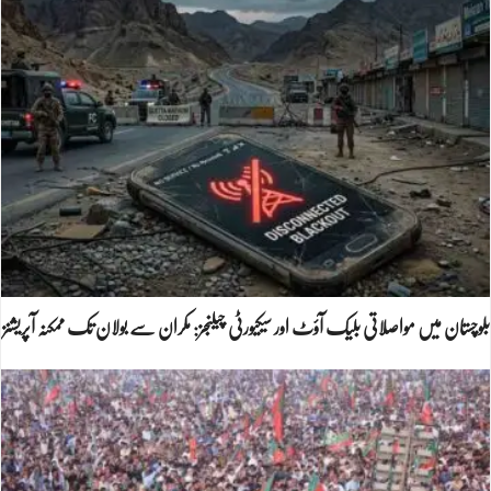
بلوچستان میں مواصلاتی بلیک آؤٹ اور سیکیورٹی چیلنجز: مکران سے بولان تک ممکنہ آپریشنز