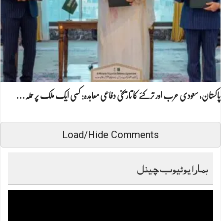
پاکستان، سعودی عرب اور ترکئے کا تاریخی دفاعی معاہدہ: کسی ایک ملک پر حملہ…
Load/Hide Comments
ہمارا یوٹیوب چینل