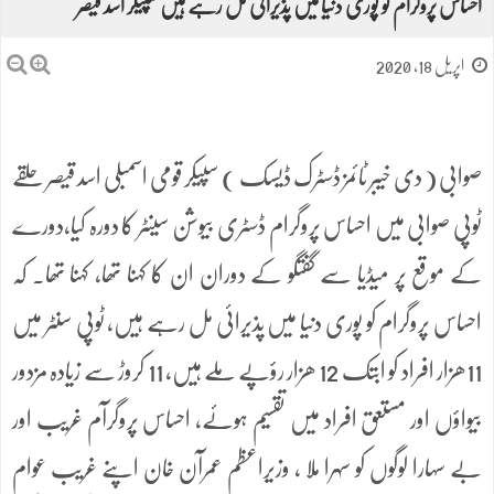
احساس پروگرام کو پوری دنیا میں پذیرائی مل رہے ہیں سپیکر اسد قیصر
اپریل 18, 2020
صوابی ( دی خیبر ٹائمز ڈسٹرک ڈیسک ) سپیکر قومی اسمبلی اسد قیصر حلقے
ٹوپی صوابی میں احساس پروگرام ڈسٹری بیوشن سینٹر کا دورہ کیا،دورے
کے موقع پر میڈیا سے گفتگو کے دوران ان کا کہنا تھا، کہنا تھا۔ کہ
احساس پروگرام کو پوری دنیا میں پذیرائی مل رہے ہیں، ٹوپی سنٹر میں
11ھزار افراد کو ابتک 12 ھزار رؤپے ملے ہیں، 11 کروڑ سے زیادہ مزدور
بیواؤں اور مستعق افراد میں تقسیم ہوئے، احساس پروگرآم غریب اور
بے سہارا لوگوں کو سہرا ملا ، وزیراعظم عمرآن خان اپنے غریب عوام