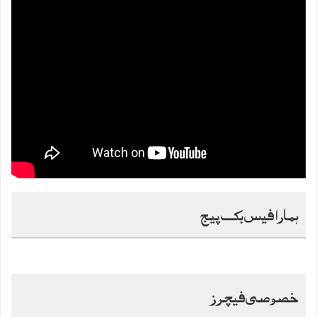
ہمارا فیس بک پیج
خصوصی فیچرز