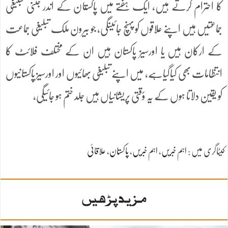
کا احترام کرتے ہیں، ایک ہفتے میں پاکستآن کے اندر جتنی تبلیغی
جماعتیں ہیں اپنے علاقوں کو پہنچ جائینگی، جو بیرون ملک تبلیغی جماعت
کے ارکان ہیں یا اورسیز پاکستان ہیں ان کے مختلف فلائٹ کا
انتظامات بھی کیاگیاہے، میں اپنے تبلیغی بھائیوں اور اورسیز پاکستانیوں
کو یقین دلاتا ہوں کے یہ ؤقتی پریشانیاں ہیں جلد ختم ہو جائیگی،
کیٹاگری میں :
اہم خبریں
،
اہم خبریں
،
پاکستان
،
علاقائی
مزید پڑھیں