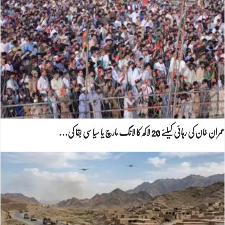
عمران خان کی رہائی کیلئے 20 لاکھ کا لانگ مارچ یا سیاسی بقا کی…