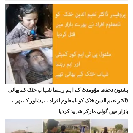
پشتون تحفظ مؤومنٹ کے اہم رہنما شہاب خٹک کے بھائی
ڈاکٹر نعیم الدین خٹک کو نامعلوم افراد نے پشاور کے بھرے
بازار میں گولی مارکر شہید کردیا