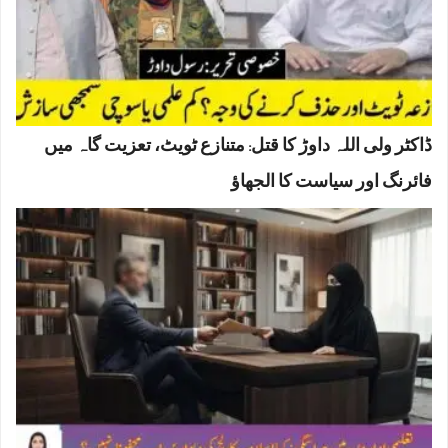
ڈاکٹر ولی اللہ داوڑ کا قتل: متنازع ٹویٹ، تعزیت گاہ میں
فائرنگ اور سیاست کا الجھاؤ