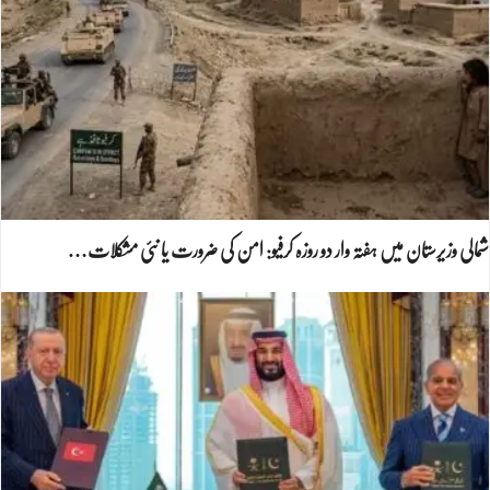
شمالی وزیرستان میں ہفتہ وار دو روزہ کرفیو: امن کی ضرورت یا نئی مشکلات…