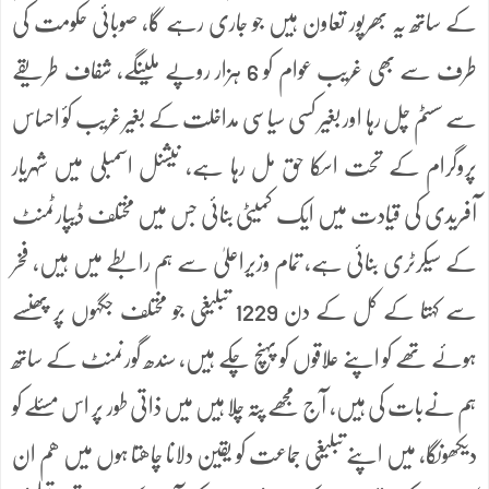
کے ساتھ یہ بھرپور تعاون ہیں جو جاری رہے گا، صوبائی حکومت کی
طرف سے بھی غریب عوام کو 6 ہزار روپے ملینگے، شفاف طریقے
سے سسٹم چل رہا اور بغیر کسی سیاسی مداخلت کے بغیر غریب کؤ احساس
پروگرام کے تحت اسکا حق مل رہا ہے، نیشنل اسمبلی میں شہریار
آفریدی کی قیادت میں ایک کمیٹی بنائی جس میں مختلف ڈیپارٹمنٹ
کے سیکرٹری بنائی ہے، تمام وزیراعلیٰ سے ہم رابطے میں ہیں، فخر
سے کہتا کے کل کے دن 1229 تبلیغی جو مختلف جگہوں پر پھنسے
ہوئے تھے کو اپنے علاقوں کو پہنچ چکے ہیں، سندھ گورنمنٹ کے ساتھ
ہم نےبات کی ہیں، آج مجھے پتہ چلا ہیں میں ذاتی طور پر اس مسئلے کو
دیکھونگا، میں اپنے تبلیغی جماعت کو یقین دلانا چاھتا ہوں میں ھم ان