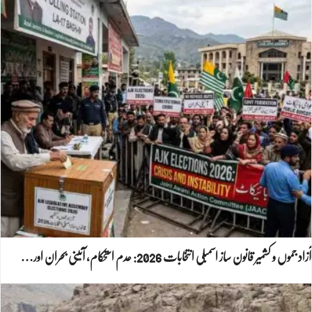
آزاد جموں و کشمیر قانون ساز اسمبلی انتخابات 2026: عدم استحکام، آئینی بحران اور…