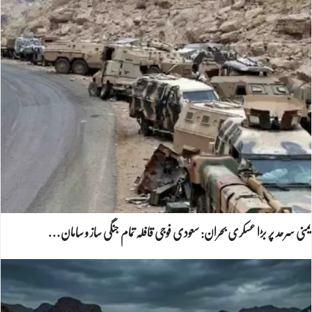
یمنی سرحد پر بڑا عسکری بحران: سعودی فوجی قافلہ تمام جنگی ساز و سامان…