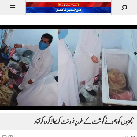
بچھڑوں کوچھوٹےگوشت کےطورپرفروخت کرنیوالاگروہ گرفتار