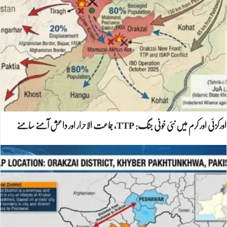
اورکزئی اور کرم میں نئی خونی جنگ: TTP، جماعت الاحرار اور داعش آمنے سامنے