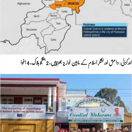
اورکزئی: داعش اور لشکرِ اسلام کے مابین خونریز جھڑپیں، 2 جنگجو ہلاک، 4 اغوا