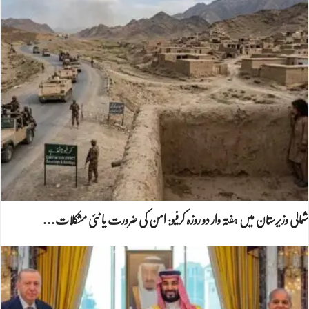
شمالی وزیرستان میں ہفتہ وار دو روزہ کرفیو: امن کی ضرورت یا نئی مشکلات…