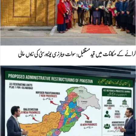
کرائے کے مکانات میں قید مستقبل: سوات ویٹرنری یونیورسٹی کی زبوں حالی