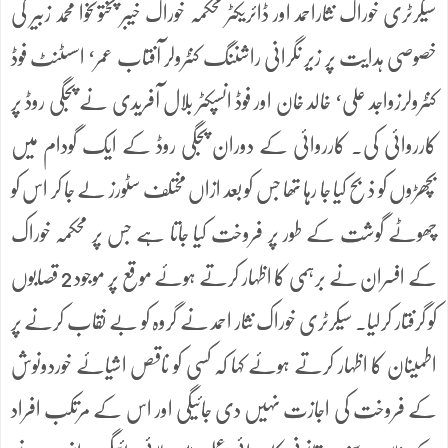
سیکرٹری خوراک نثاراحمد اور ڈائریکٹر محکمہ خوراک خیبر پختونخوا محمد زبیر کی
خصوصی ہدایت پر زیر نگرانی راشننگ کنٹرولر آفتاب عمر‘ اسسٹنٹ فوڈ
کنٹرولرزواجد علی‘ خالد خان اور فوڈ انسپکٹر بلال آفریدی نے پجگی روڈ پر
کارروائی کی۔ کارروائی کے دوران پجگی روڈ کے ایک گودام میں
بچھڑوں کو ذبح کیا جا رہا تھا جس کو بعد ازاں مختلف سٹورز لے جا کر اس کو
چھوٹے گوشت کے طور پر فروخت کیا جاتا ہے جس پر محکمہ خوراک
کے افسران نے برہمی کا اظہار کرتے ہوئے موقع پر موجود 2 قصابوں
کو گرفتار کرلیا۔ سیکرٹری خوراک نثار احمد نے گروہ کو بے نقاب کرنے پر
اطمینان کا اظہار کرتے ہوئے کہا کہ کسی کو ناقص اشیائے خوردونوش
کے فروخت کی اجازت نہیں دی جائیگی اور اس کے مرتکب افراد