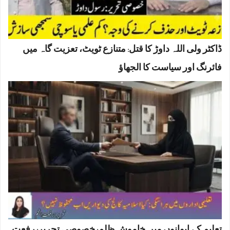
ڈاکٹر ولی اللہ داوڑ کا قتل: متنازع ٹویٹ، تعزیت گاہ میں
فائرنگ اور سیاست کا الجھاؤ