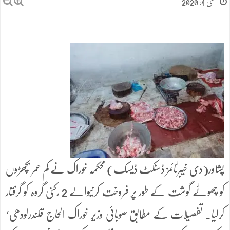
مئی 4, 2020
پشاور(دی خیبرٹائمز ڈسٹکٹ ڈیسک) محکمہ خوراک نے کم عمر بچھڑوں
کو چھوٹے گوشت کے طور پر فروخت کرنیوالے 2 رکنی گروہ کو گرفتار
کرلیا۔ تفصیلات کے مطابق صوبائی وزیر خوراک الحاج قلندرلودھی‘