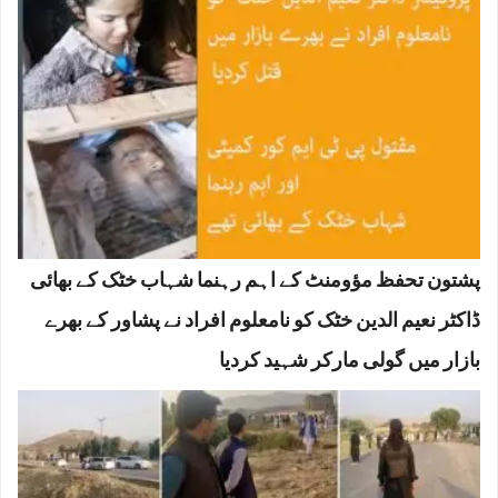
پشتون تحفظ مؤومنٹ کے اہم رہنما شہاب خٹک کے بھائی
ڈاکٹر نعیم الدین خٹک کو نامعلوم افراد نے پشاور کے بھرے
بازار میں گولی مارکر شہید کردیا