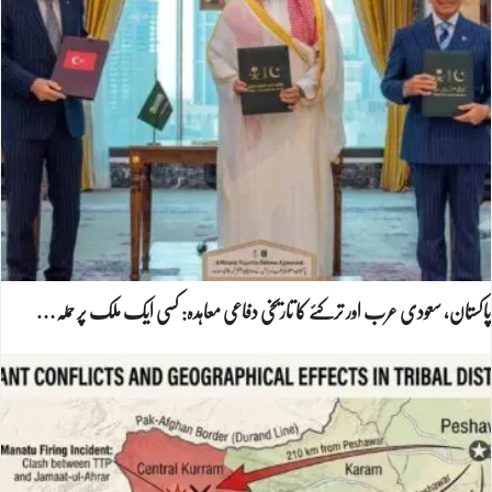
پاکستان، سعودی عرب اور ترکئے کا تاریخی دفاعی معاہدہ: کسی ایک ملک پر حملہ…