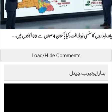
پاور راہداریوں کا سنسنی خیز ڈرافٹ: کیا پاکستان 4 صوبوں سے 33 اکائیوں میں…
Load/Hide Comments
ہمارا یوٹیوب چینل