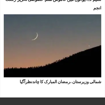
تعلیم کے ایوانوں میں خاموش ظلم: خصوصی تحریر: رفعت
انجم
شمالی وزیرستان ،رمضان المبارک کا چاندنظرآگیا