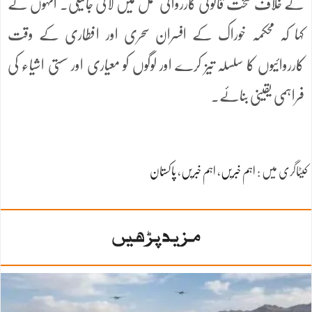
کے خلاف سخت قانونی کارروائی عمل میں لائی جائیگی۔ انہوں نے
کہا کہ محکمہ خوراک کے افسران سحری اور افطاری کے وقت
کارروائیوں کا سلسلہ تیز کرے اور لوگوں کو معیاری اور سستی اشیاء کی
فراہمی یقینی بنائے۔
کیٹاگری میں :
اہم خبریں
،
اہم خبریں
،
پاکستان
مزید پڑھیں