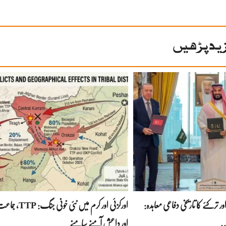
ید پڑھیں
 ترکئے کا تاریخی دفاعی معاہدہ:
اورکزئی اور کرم میں نئی خ
…
اور داعش آمنے سامنے