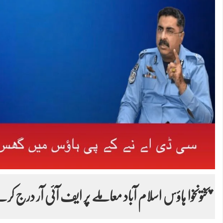
پختونخوا ہاؤس اسلام آباد معاملے پر ایف آئی آر درج کرن