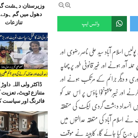
وزیرستان: دہشت گ
دھول میں گم ہوتے ق
واٹس ایپ
تنازعات
پولیس اسلام آباد سید علی ناصر رضوی اور
پر حملہ آور ہونے اور غیر قانونی طور پر چھاپہ
وری و دیگر جرائم کے مرتکب ہونے اور
ڈاکٹر ولی اللہ داوڑ ک
 اور خیبر پختونخوا ہاؤس پر اس حملہ کو
متنازع ٹویٹ، تعزیت 
فائرنگ اور سیاست کا
انسداد دہشت گردی ایکٹ کی متعلقہ
 نے اسلام آباد کی متعلقہ عدالتوں میں
 میں درج کیا جائے گا، کابینہ نے موقف