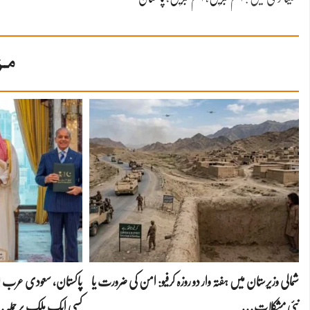
مز
شمالی وزیرستان میں ہفتہ وار دو روزہ کرفیو: امن کی ضرورت یا
پاکستان، سعودی عرب اور
نئی مشکلات…
کسی ایک ملک پر حملہ