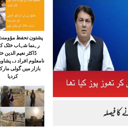
پشتون تحفظ مؤومنٹ 
رہنما شہاب خٹک کے
ڈاکٹر نعیم الدین خ
نامعلوم افراد نے پشاور
بازار میں گولی مارک
کردیا
ے کا فیصلہ