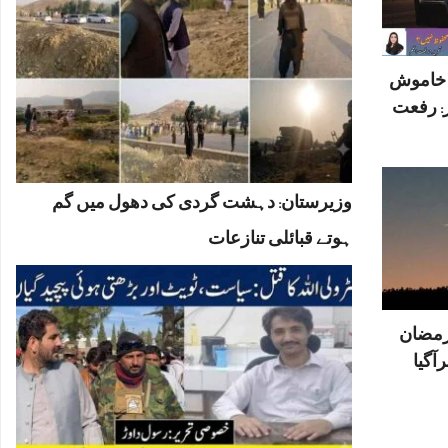
ں خاموش
: رفعت
وزیرستان: دہشت گردی کی دھول میں گم
ہوتے قبائلی تنازعات
رمضان
آگیا