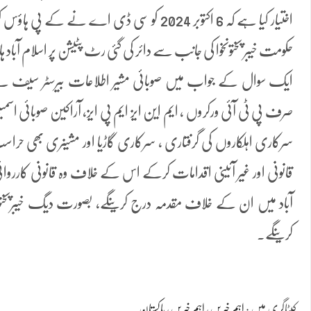
اختیار کیا ہے کہ 6 اکتوبر 2024 کو سی ڈی اے نے کے
حکومت خیبر پختونخوا کی جانب سے دائر کی گئی رٹ پٹیشن پر اسلام آباد
ایک سوال کے جواب میں صوبائی مشیر اطلاعات بیرسٹر سیف نے وا
صرف پی ٹی آئی ورکروں ، ایم این ایز ایم پی ایز، آراکین صوبائی اسمب
سرکاری اہلکاروں کی گرفتاری ، سرکاری گاڑیا اور مشینری بھی حراست 
قانونی اور غیر آئینی اقدامات کرکے اس کے خلاف وہ قانونی کارروائی ک
آباد میں ان کے خلاف مقدمہ درج کرینگے، بصورت دیگ خیبرپخ
کرینگے۔
کیٹاگری میں :
اہم خبریں
،
اہم خبریں
،
پاکستان