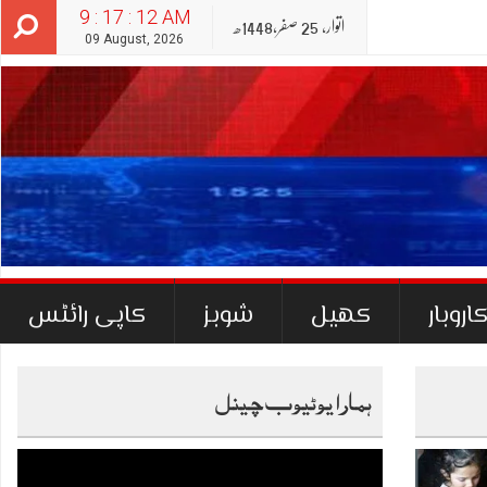
9 : 17 : 13 AM
اتوار‬‮,
25
صفر‬,
1448ھ
09 August, 2026
اروبار
کھیل
شوبز
کاپی رائٹس
ہمارا یوٹیوب چینل