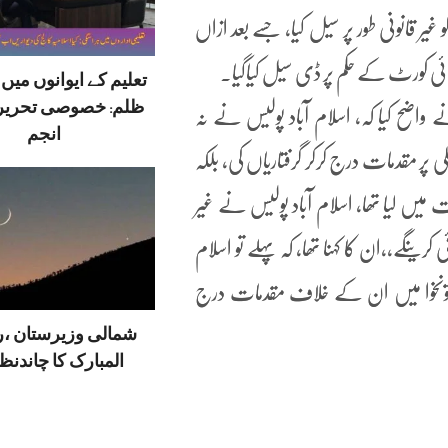
 پی ہاؤس کو غیر قانونی طور پر سیل کیا، جسے بعد ازاں
 ہائی کورٹ کے حکم پر ڈی سیل کیاگیا۔
تعلیم کے ایوانوں می
ظلم: خصوصی تحریر
ضح کیا کہ، اسلام آباد پولیس نے نہ
انجم
لی پر مقدمات درج کرکر گرفتاریاں کی، بلکہ
میں لیا تھا، اسلام آباد پولیس نے غیر
رینگے،،ان کا کہنا تھا، کہ پہلے تو اسلام
تونخوا میں ان کے خلاف مقدمات درج
شمالی وزیرستان ،
المبارک کا چاندنظر