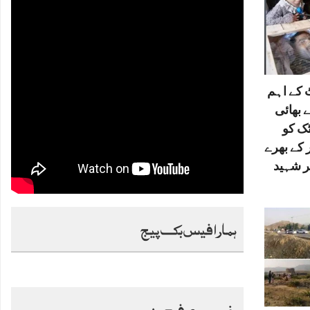
کے اہم
 بھائی
ٹک کو
 کے بھرے
ر شہید
ہمارا فیس بک پیج
خصوصی فیچرز