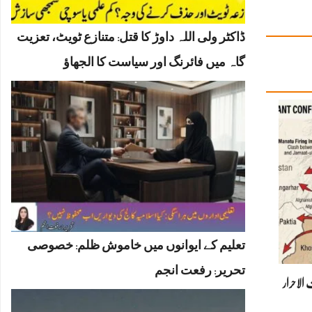
ڈاکٹر ولی اللہ داوڑ کا قتل: متنازع ٹویٹ، تعزیت
گاہ میں فائرنگ اور سیاست کا الجھاؤ
تعلیم کے ایوانوں میں خاموش ظلم: خصوصی
تحریر: رفعت انجم
ونی جنگ: TTP، جماعت الاحرار