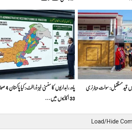
قید مستقبل: سوات ویٹرنری
پاور راہداریوں کا 
33 اکائیوں میں…
Load/Hide Co