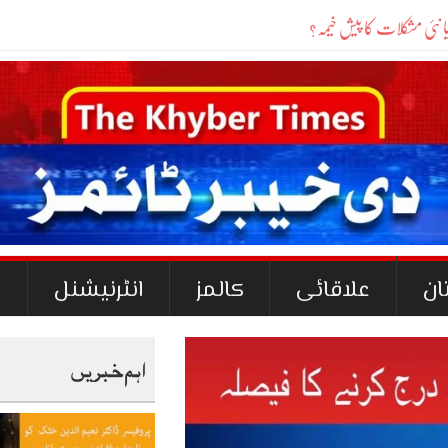
ان
علاقائی
کالمز
انٹرنیشنل
ک
اہم خبریں