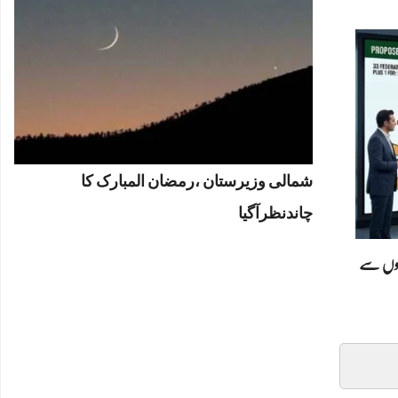
شمالی وزیرستان ،رمضان المبارک کا
چاندنظرآگیا
سنسنی خیز ڈرافٹ: کیا پاکستان 4 صوبوں سے