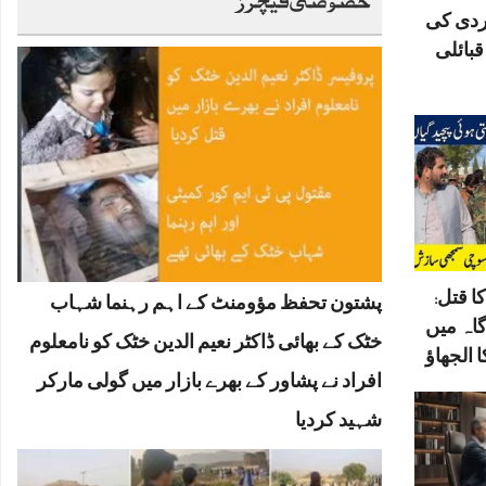
ردی کی
بائلی
ا قتل:
پشتون تحفظ مؤومنٹ کے اہم رہنما شہاب
گاہ میں
خٹک کے بھائی ڈاکٹر نعیم الدین خٹک کو نامعلوم
 الجھاؤ
افراد نے پشاور کے بھرے بازار میں گولی مارکر
شہید کردیا