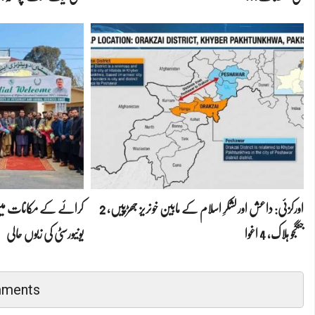
اورکزئی: داعش اور لشکرِ اسلام کے مابین خونریز جھڑپیں، 2
کرائے کے مکانات میں 
جنگجو ہلاک، 4 اغوا
یونیورسٹی کی زبوں حالی
mments