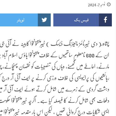
نومبر 7, 2024
فیس بک
ٹویٹر
پشاور( دی خیبرٹائمز مانیٹرنگ ڈیسک ) خیبرپختونخوا کابینہ نے آئی جی 
ان کے 600 نامعلوم ساتھیوں کے خلاف پختونخوا ہاؤس اسلام آباد 
مارنے، احاطے میں گھسنے، وہاں کی تنصیبات کو نقصان پہنچانے، چ
رہائشیوں کی پرائیویسی کی خلاف ورزی کرنے پر ایف آئی آر درج کرنے
دہشت گردی کے زمرے میں شامل کرتے ہوئے ایف آئی آر میں 
دفعات بھی شامل کرنے کا فیصلہ کیا ہے۔ اگرچہ خیبر پختونخوا حکومت
ایسی شکایات درج کروائی تھیں ، لیکن اس بار مقدمہ خیبر پختونخوا