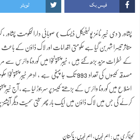
فیس بک
ٹویٹر
پشاور (دی خیبر ٹائمز پولیٹیکل ڈیسک) صوبائی دارالحکومت پشاور ، ک
متاثر تیسرا شہر بن گیا ہے حکومتی اقدامات اور لاک ڈاؤن کے باعث وا
مصدقہ کیسوں کی تعداد 993 تک جا پہنچی ہے ، ادھر
اضلاع میں کورونا وائرس کے بڑھتے کیسز پر سر جوڑ لیا ہے ، آج خیب
کرئے گی جس میں لاک ڈاؤن میں ایک بار پھر سختی سمیت دیگر آپشنز پر
کیٹاگری میں :
اہم خبریں
،
اہم خبریں
،
پاکستان