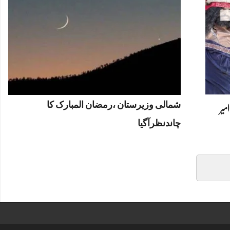
شمالی وزیرستان ،رمضان المبارک کا
امیر
چاندنظرآگیا