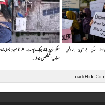
لمی ادارے کی بے حسی: بے وطن
ہنگو: خزینہ بانڈہ چیک پوسٹ حملے کا مبینہ ماسٹر مائنڈ 
معاویہ انٹیلیجنس بیسڈ…
Load/Hide Co