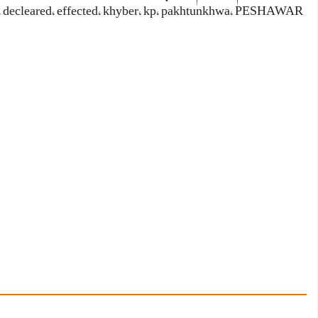
،
decleared
،
effected
،
khyber
،
kp
،
pakhtunkhwa
،
PESHAWAR