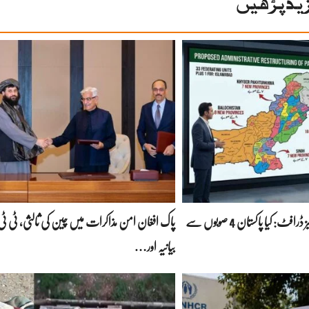
ید پڑھیں
پاور راہداریوں کا سنسنی خیز ڈرافٹ: کیا پاکستان 4 صوبوں سے
پاک افغان امن مذاکرات میں چین کی ثالثی، ٹی ٹی 
بیانیہ اور…