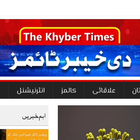
ان
علاقائی
کالمز
انٹرنیشنل
ک
اہم خبریں