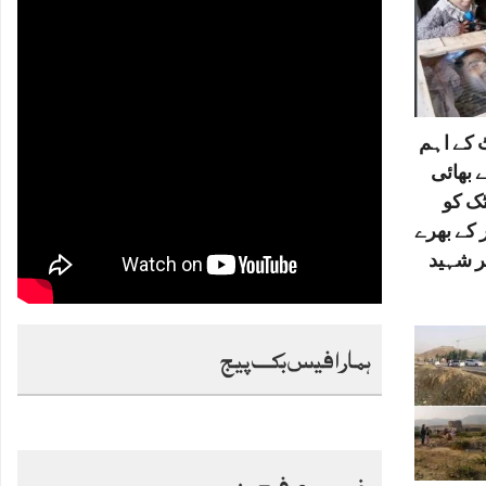
کے اہم
 بھائی
ٹک کو
 کے بھرے
ر شہید
ہمارا فیس بک پیج
خصوصی فیچرز