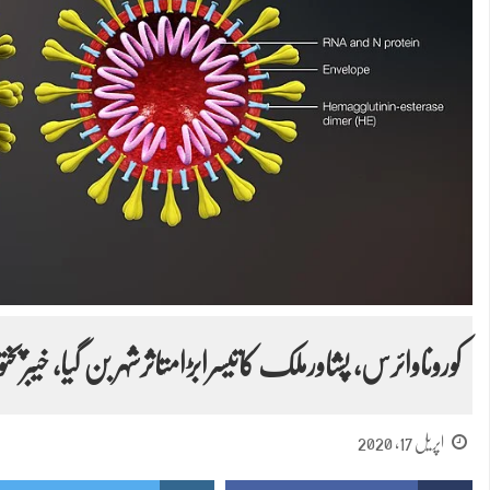
کوروناوائرس، پشاورملک کاتیسرابڑامتاثرشہر بن گیا، خیبرپخت
اپریل 17, 2020