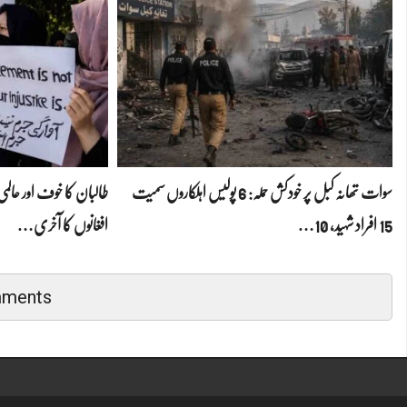
سوات تھانہ کبل پر خودکش حملہ: 6 پولیس اہلکاروں سمیت
طالبان کا خوف اور عا
15 افراد شہید، 10…
افغانوں کا آخری…
mments