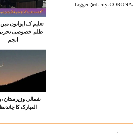
Tagged
3rd
،
city
،
CORONA
تعلیم کے ایوانوں می
ظلم: خصوصی تحریر
انجم
شمالی وزیرستان ،
المبارک کا چاندنظر