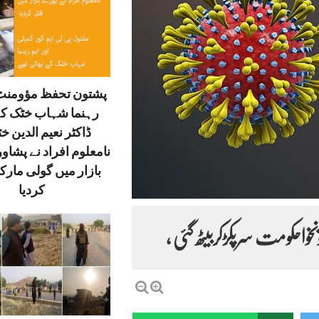
پشتون تحفظ مؤومنٹ 
رہنما شہاب خٹک کے
ڈاکٹر نعیم الدین خ
نامعلوم افراد نے پشاور
بازار میں گولی مارک
کردیا
ونخواحکومت سرپکڑکربیٹھ گئی ،