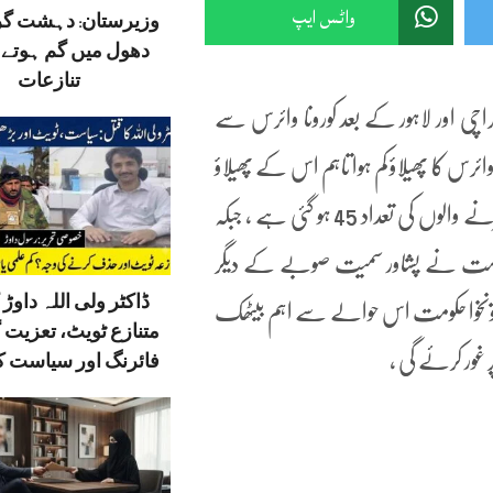
واٹس ایپ
وزیرستان: دہشت گ
دھول میں گم ہوتے ق
تنازعات
راچی اور لاہور کے بعد کورونا وائرس سے
ئرس کا پھیلاؤ کم ہوا تاہم اس کے پھیلاؤ
کے خطرات مزید بڑھ گئے ہیں ، خیبرپختونخوا میں کورونا وائرس سے مرنے والوں کی تعداد 45 ہو گئی ہے ، جبکہ
 خیبر پختونخوا حکومت نے پشاور سمیت صوبے کے دیگر
ڈاکٹر ولی اللہ داوڑ ک
رپختونخوا حکومت اس حوالے سے اہم بیٹھک
متنازع ٹویٹ، تعزیت 
 غور کرئے گی ،
فائرنگ اور سیاست کا