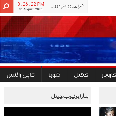
3 : 26 : 23 PM
جمعرات‬‮,
22
صفر‬,
1448ھ
06 August, 2026
اروبار
کھیل
شوبز
کاپی رائٹس
ہمارا یوٹیوب چینل