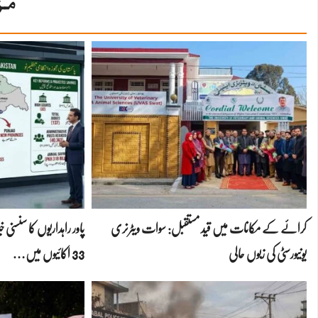
مز
کرائے کے مکانات میں قید مستقبل: سوات ویٹرنری
یونیورسٹی کی زبوں حالی
33 اکائیوں میں…