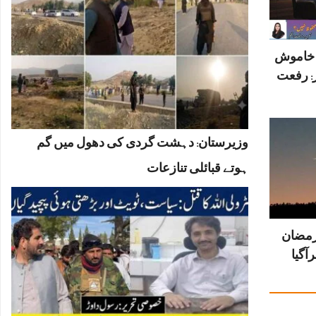
ں خاموش
: رفعت
وزیرستان: دہشت گردی کی دھول میں گم
ہوتے قبائلی تنازعات
رمضان
آگیا