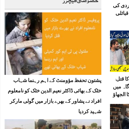
ردی کی
بائلی
ا قتل:
پشتون تحفظ مؤومنٹ کے اہم رہنما شہاب
گاہ میں
خٹک کے بھائی ڈاکٹر نعیم الدین خٹک کو نامعلوم
 الجھاؤ
افراد نے پشاور کے بھرے بازار میں گولی مارکر
شہید کردیا