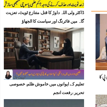
ڈاکٹر ولی اللہ داوڑ کا قتل: متنازع ٹویٹ، تعزیت
گاہ میں فائرنگ اور سیاست کا الجھاؤ
پی کا
تعلیم کے ایوانوں میں خاموش ظلم: خصوصی
تحریر: رفعت انجم