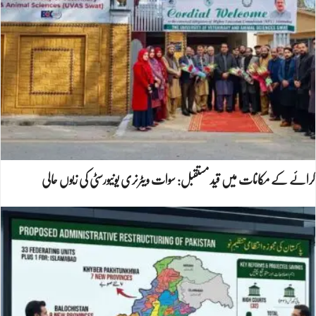
کرائے کے مکانات میں قید مستقبل: سوات ویٹرنری یونیورسٹی کی زبوں حالی