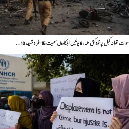
سوات تھانہ کبل پر خودکش حملہ: 6 پولیس اہلکاروں سمیت 15 افراد شہید، 10…