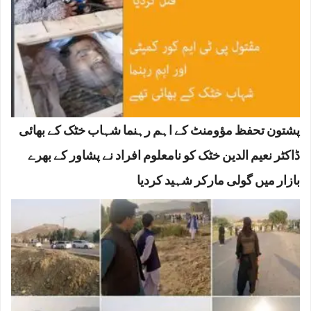
پشتون تحفظ مؤومنٹ کے اہم رہنما شہاب خٹک کے بھائی
ڈاکٹر نعیم الدین خٹک کو نامعلوم افراد نے پشاور کے بھرے
بازار میں گولی مارکر شہید کردیا