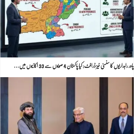
پاور راہداریوں کا سنسنی خیز ڈرافٹ: کیا پاکستان 4 صوبوں سے 33 اکائیوں میں…