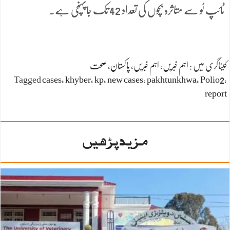
ٹائپ ٹو سے متاثرہ بچوں کی تعداد 42 تک جاپہنچی ہے۔
کیٹاگری میں :
اہم خبریں
،
اہم خبریں
،
پاکستان
،
صحت
Tagged
cases
،
khyber
،
kp
،
new cases
،
pakhtunkhwa
،
Polio2
،
report
مزید پڑھیں