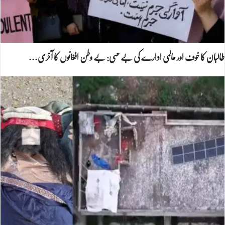
طالبان کا خوف اور عالمی ادارے کی بے حسی: بے وطن افغانوں کا آخری…