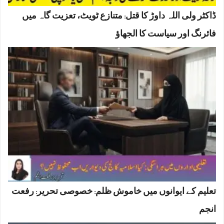
ڈاکٹر ولی اللہ داوڑ کا قتل: متنازع ٹویٹ، تعزیت گاہ میں
فائرنگ اور سیاست کا الجھاؤ
تعلیم کے ایوانوں میں خاموش ظلم: خصوصی تحریر: رفعت
انجم