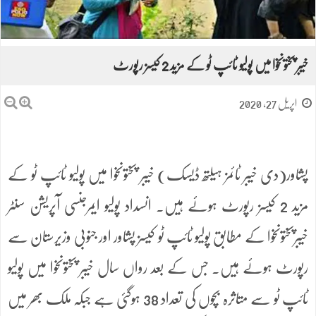
خیبر پختونخوا میں پولیو ٹائپ ٹو کے مزید 2 کیسز رپورٹ
اپریل 27, 2020
پشاور(دی خیبر ٹائمز ہیلتھ ڈیسک) خیبر پختونخوا میں پولیو ٹائپ ٹو کے
مزید 2 کیسز رپورٹ ہوئے ہیں. انسداد پولیو ایمرجنسی آپریشن سنٹر
خیبرپختونخوا کے مطابق پولیو ٹائپ ٹو کیسز پشاور اور جنوبی وزیرستان سے
رپورٹ ہوئے ہیں. جس کے بعد رواں سال خیبر پختونخوا میں پولیو
ٹائپ ٹو سے متاثرہ بچوں کی تعداد 38 ہوگئی ہے جبکہ ملک بھر میں