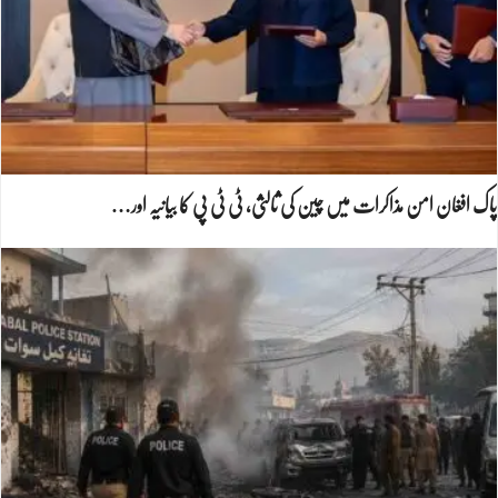
پاک افغان امن مذاکرات میں چین کی ثالثی، ٹی ٹی پی کا بیانیہ اور…