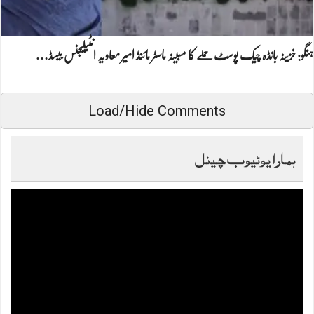
ہنگو: خزینہ بانڈہ چیک پوسٹ حملے کا مبینہ ماسٹر مائنڈ امیر معاویہ انٹیلیجنس بیسڈ…
Load/Hide Comments
ہمارا یوٹیوب چینل