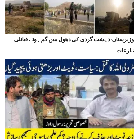
وزیرستان: دہشت گردی کی دھول میں گم ہوتے قبائلی
تنازعات