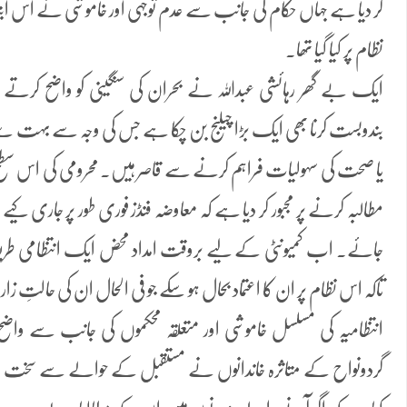
کر دیا ہے جہاں حکام کی جانب سے عدم توجہی اور خاموشی نے اس ابتدائ
نظام پر کیا گیا تھا۔
ایک بے گھر رہائشی عبداللہ نے بحران کی سنگینی کو واضح کرتے 
بندوبست کرنا بھی ایک بڑا چیلنج بن چکا ہے جس کی وجہ سے بہت سے
یا صحت کی سہولیات فراہم کرنے سے قاصر ہیں۔ محرومی کی اس سطح نے
مطالبہ کرنے پر مجبور کر دیا ہے کہ معاوضہ فنڈز فوری طور پر جاری کیے ج
جائے۔ اب کمیونٹی کے لیے بروقت امداد محض ایک انتظامی طریقہ ک
تاکہ اس نظام پر ان کا اعتماد بحال ہو سکے جو فی الحال ان کی حالتِ زا
انتظامیہ کی مسلسل خاموشی اور متعلقہ محکموں کی جانب سے واضح 
گردونواح کے متاثرہ خاندانوں نے مستقبل کے حوالے سے سخت انت