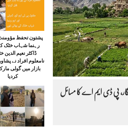
پشتون تحفظ مؤومنٹ 
رہنما شہاب خٹک کے
ڈاکٹر نعیم الدین خ
نامعلوم افراد نے پشاور
بازار میں گولی مارک
کردیا
ار، پی ڈی ایم اے کا مسائل