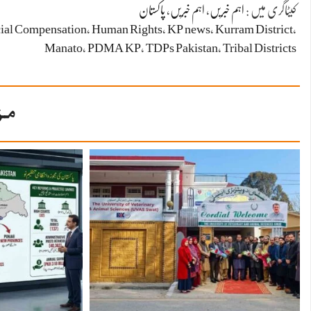
کیٹاگری میں :
اہم خبریں
،
اہم خبریں
،
پاکستان
ial Compensation
،
Human Rights
،
KP news
،
Kurram District
،
Manato
،
PDMA KP
،
TDPs Pakistan
،
Tribal Districts
مز