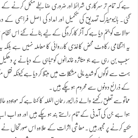
ہے کہ تمام تر سرکاری شرائط اور ضروری ضابطے مکمل کرنے کے باوجود
گئی۔ بائیومیٹرک تصدیق کی تکمیل اور امداد کی اصل فراہمی 
سوالات کو جنم دیا ہے کہ آخر کارکردگی کے لیے بنائے گئے اس نظام 
یہ انتظامی رکاوٹ محض کاغذی کارروائی کا معاملہ نہیں ہے بلکہ ی
سبب بن رہی ہے جو متاثرہ خاندانوں کو تباہی کے دہانے پر دھکی
بہت سے لوگوں کو شدید مالی مشکلات میں مبتلا کر دیا ہے کیونکہ نقل م
کے ذرائع دونوں سے محروم ہو چکے ہیں۔
مماتو سے تعلق رکھنے والے ڈرائیور رحمان الللہ کا کہنا ہے کہ موجودہ 
ہوا ہے جن کی آمدنی کے تمام راستے بند ہو چکے ہیں اور وہ اب اپنے ر
تکیہ کرنے پر مجبور ہیں۔ معاشی اثرات کے علاوہ اس صورتحال نے متاثر