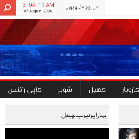
5 : 04 : 13 AM
جمعہ‬‮,
23
صفر‬,
1448ھ
07 August, 2026
اروبار
کھیل
شوبز
کاپی رائٹس
ہمارا یوٹیوب چینل