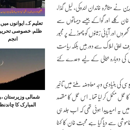
ن نے متاثرہ خاندان لندوکی، لیل گڈا،
خان کلے اور گواکے جیسے دیہاتوں سے
تعلیم کے ایوانوں می
ظلم: خصوصی تحریر
وں اور آبائی زمینوں کو چھوڑنے پر مجبور
انجم
 صرف اپنی املاک سے دور ہیں بلکہ ریاست
ں کی دوبارہ بحالی کے لیے وعدے کئے
وسی کی بنیادی وجہ معاوضہ ملنے میں تاخیر
کا عمل مکمل کر لیا تھا۔ اس عمل کا مقصد
شمالی وزیرستان ،
المبارک کا چاندنظر
 میں یہ امید پیدا ہوئی تھی کہ اب جلد ہی
موشی سے دیا گیا ہے محبت خان کا کہنا