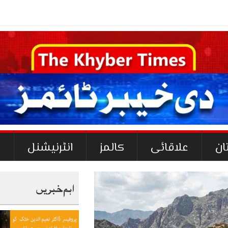
ان
علاقائی
کالمز
انٹرنیشنل
ک
اہم خبریں