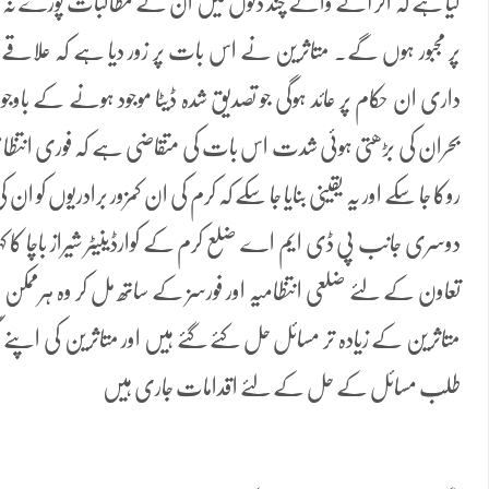
کیا ہے کہ اگر آنے والے چند دنوں میں ان کے مطالبات پورے نہ ہ
پر مجبور ہوں گے۔ متاثرین نے اس بات پر زور دیا ہے کہ علاقے میں
داری ان حکام پر عائد ہوگی جو تصدیق شدہ ڈیٹا موجود ہونے کے باو
بحران کی بڑھتی ہوئی شدت اس بات کی متقاضی ہے کہ فوری انتظامی
روکا جا سکے اور یہ یقینی بنایا جا سکے کہ کرم کی ان کمزور برادریوں کو ا
دوسری جانب پی ڈی ایم اے ضلع کرم کے کوارڈینیٹر شیراز باچا کا کہ
تعاون کے لئے ضلعی انتظامیہ اور فورسز کے ساتھ مل کر وہ ہرم
متاثرین کے زیادہ تر مسائل حل کئے گئے ہیں اور متاثرین کی اپن
طلب مسائل کے حل کے لئے اقدامات جاری ہیں