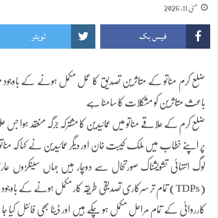
مئی 11, 2026
فیس بک
ٹویٹر
ضلع کرم مناتو کے متاثرین تصدیق کا عمل مکمل ہونے کے باوجو
باعث متاثرین کو مشکلات کا سامنا ہے
ضلع کرم کے علاقے مناتو میں عمائیدین کا مشترکہ جرگہ منعقد ہوا جس 
پر اپنے خطاب میں ملک کیبت خان اور دیگر عمائیدین نے کہا کہ من
لوگ انتہائی تشویشناک صورتحال سے دوچار ہیں جہاں سینکڑوں عا
(TDPs) تمام تر سرکاری تصدیقی طریقہ کار مکمل ہونے کے باوج
کارروائی کے تمام مراحل مکمل ہو چکے ہیں اور ڈیٹا بھی فائنل کیا جا 