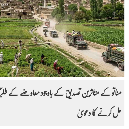
مناتو کے متاثرین تصدیق کے باوجود معاوضے کے طلبگ
حل کرنے کا دعویٰ