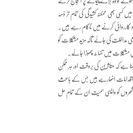
وئے تو وہ بڑے پیمانے پر احتجاج کرنے
 کسی بھی ممکنہ کشیدگی کی تمام تر ذمہ
جود کارروائی کرنے میں ناکام رہے ہیں۔
 مداخلت کی جائے تاکہ مزید مشکلات کو
ن کی مشکلات میں تنہا نہ چھوڑا جائے۔
نا ہے کہ متاثرین کی بروقت اور ہر ممکن
مکن اقدامات اٹھارہے ہیں جس کے باعث
ے گھروں کو واپسی سمیت ان کے تمام حل