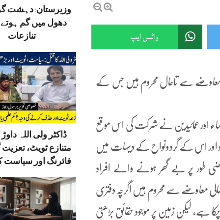
وزیرستان: دہشت گ
دھول میں گم ہوتے ق
واٹس ایپ
تنازعات
د معاوضے سے تاحال محروم ہیں جس کے
علماء اور عمائیدین نے شرکت کی اس موقع
ڈاکٹر ولی اللہ داوڑ ک
اتو اور اس کے گردونواح کے دیہات میں
متنازع ٹویٹ، تعزیت 
فائرنگ اور سیاست کا
رضی طور پر بے گھر ہونے والے افراد
ود مالی معاوضے سے محروم ہیں اگرچہ دفتری
چکا ہے، لیکن زمین پر موجود حقائق بڑھتی