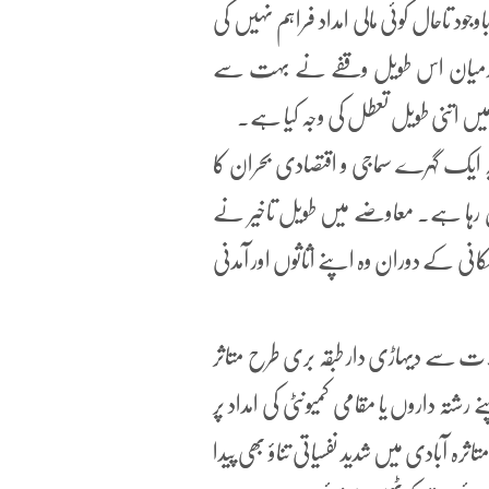
 تاحال کوئی مالی امداد فراہم نہیں کی
کے درمیان اس طویل وقفے نے بہت سے
میں اتنی طویل تعطل کی وجہ کیا ہے۔
ہ ایک گہرے سماجی و اقتصادی بحران کا
ل رہا ہے۔ معاوضے میں طویل تاخیر نے
کانی کے دوران وہ اپنے اثاثوں اور آمدنی
حالات سے دیہاڑی دار طبقہ بری طرح متاثر
شتہ داروں یا مقامی کمیونٹی کی امداد پر
ہ آبادی میں شدید نفسیاتی تناؤ بھی پیدا