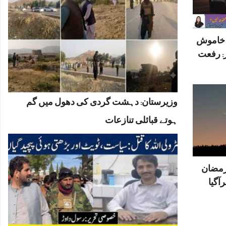
ں خاموش
: رفعت
وزیرستان: دہشت گردی کی دھول میں گم
ہوتے قبائلی تنازعات
رمضان
آگیا