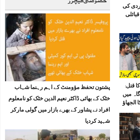
ردی کی
بائلی
ا قتل:
پشتون تحفظ مؤومنٹ کے اہم رہنما شہاب
گاہ میں
خٹک کے بھائی ڈاکٹر نعیم الدین خٹک کو نامعلوم
 الجھاؤ
افراد نے پشاور کے بھرے بازار میں گولی مارکر
شہید کردیا