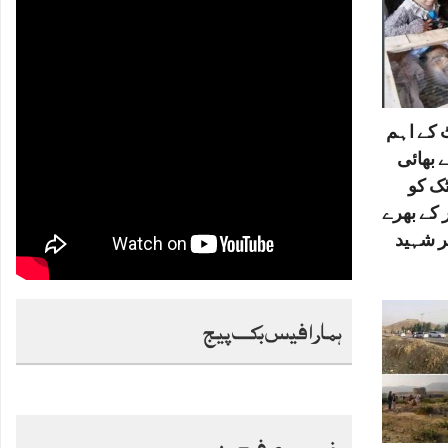
کے اہم
 بھائی
ٹک کو
 کے بھرے
ر شہید
ہمارا فیس بک پیج
خصوصی فیچرز