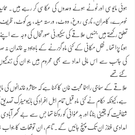
ہوئی مایوسی اور ٹوٹے ہوئے وعدوں کی عکاسی کر رہے ہیں۔ عمائیدی
خومرے، کامران، ناری روغ، ووٹ، ورستہ میلہ، پیر کوٹ، ظریف 
تعلق رکھتے ہیں جنہیں علاقے کی سیکیورٹی صورتحال کی وجہ سے اپنے گھر
ہونا پڑا تھا۔ نقل مکانی کے کئی ماہ گزرنے کے باوجود یہ خاندان نہ
کی جانب سے اس مالی امداد سے بھی محروم ہیں جو ان کی زندگیو
گئےتھے
علاقے کے سماجی راہنما محبت خان کا کہنا ہے کہ متاثرہ خاندانوں کی مای
ہے، کیونکہ حکام نے کئی ماہ قبل تمام اہل افراد کی بائیومیٹرک تصدیق 
شفافیت کو یقینی بنانا اور بدعنوانی کو روکنا تھا جس سے بے گھر آبادی
امدادی فنڈز ان تک پہنچ جائیں گے۔ تاہم، ان توقعات کا جواب خا