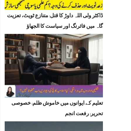
ڈاکٹر ولی اللہ داوڑ کا قتل: متنازع ٹویٹ، تعزیت
گاہ میں فائرنگ اور سیاست کا الجھاؤ
تعلیم کے ایوانوں میں خاموش ظلم: خصوصی
تحریر: رفعت انجم