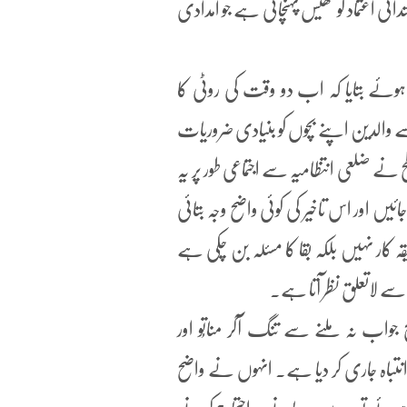
ی اعتماد کو ٹھیس پہنچائی ہے جو امدادی
ہوئے بتایا کہ اب دو وقت کی روٹی کا
 والدین اپنے بچوں کو بنیادی ضروریات
 ضلعی انتظامیہ سے اجتماعی طور پر یہ
ائیں اور اس تاخیر کی کوئی واضح وجہ بتائی
ار نہیں بلکہ بقا کا مسئلہ بن چکی ہے
ر سے لاتعلق نظر آتا ہے۔
جواب نہ ملنے سے تنگ آکر مناتُو اور
باہ جاری کر دیا ہے۔ انہوں نے واضح