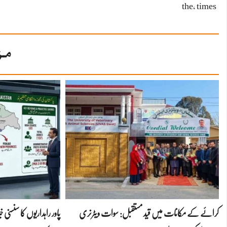
the
،
times
مز
کرائے کے مکانات میں قید مستقبل: سوات ویٹرنری