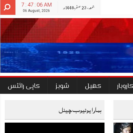
7 : 47 : 07 AM
جمعہ‬‮,
23
صفر‬,
1448ھ
06 August, 2026
اروبار
کھیل
شوبز
کاپی رائٹس
ہمارا یوٹیوب چینل