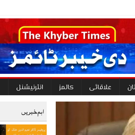
-
ان
علاقائی
کالمز
انٹرنیشنل
ک
اہم خبریں