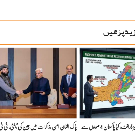
ید پڑھیں
پاور راہداریوں کا سنسنی خیز ڈرافٹ: کیا پاکستان 4 صوبوں سے
پاک افغان امن مذاکرات میں چین کی ثالثی، ٹی ٹی 