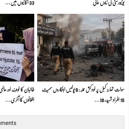
یونیورسٹی کی زبوں حالی
33 اکائیوں میں…
سوات تھانہ کبل پر خودکش حملہ: 6 پولیس اہلکاروں سمیت
طالبان کا خوف اور عا
15 افراد شہید، 10…
افغانوں کا آخری…
mments