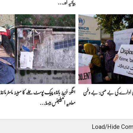
بیانیہ اور…
لمی ادارے کی بے حسی: بے وطن
ہنگو: خزینہ بانڈہ چیک پوسٹ حملے کا مبینہ ماسٹر مائنڈ 
معاویہ انٹیلیجنس بیسڈ…
Load/Hide Co