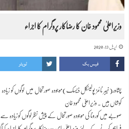
وزیراعلیٰ محمود خان کا رضاکار پروگرام کا اجراء
اپریل 13, 2020
فیس بک
ٹویٹر
پشاور(خیبر ٹائمز پولیٹکل ڈیسک)موجودہ صورتحال میں لوگوں کو زیا
کوشاں ہیں ۔ وزیراعلیٰ محمود خان
صوبے میں کورونا کی موجودہ صورتحال کے پیش نظر لوگوں کو زیادہ سے 
فراہم کرنے کے لئے وزیراعلیٰ ای – رضاکار پروگرام کا اجراء کیاگ