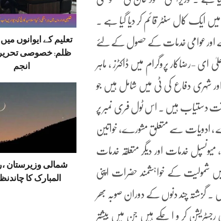
 میں ایک کال سنٹر قائم کر دیا گیا ہے ۔
تعلیم کے ایوانوں می
شورے اور عوامی خدمات کے حصول کے لئے
ظلم: خصوصی تحریر
کر سکتے ہیں ۔ وزیراعلیٰ ای -رضاکار پروگرام میں ڈاکٹرز ، ماہر
انجم
 اور شہری دفاع کی ٹی میں شامل ہیں جو
وقت دستیاب ہیں ۔ اس ٹول فری نمبر پر
رے ، ادویات سے متعلق مشورے، خواتین
میونسپل خدمات اور دیگر متعلقہ خدمات
شمالی وزیرستان ،
یں شمولیت کے خواہشمند حضرات اپنی
المبارک کا چاندنظر
ں ۔ گزشتہ چند دنوں کے دوران صوبہ بھر
 رجسٹریشن کر و ا چکے ہیں جن میں بیشتر