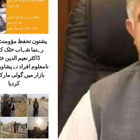
پشتون تحفظ مؤومنٹ 
رہنما شہاب خٹک کے
ڈاکٹر نعیم الدین خ
نامعلوم افراد نے پشاور
بازار میں گولی مارک
کردیا