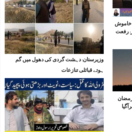
ں خاموش
: رفعت
وزیرستان: دہشت گردی کی دھول میں گم
ہوتے قبائلی تنازعات
رمضان
آگیا