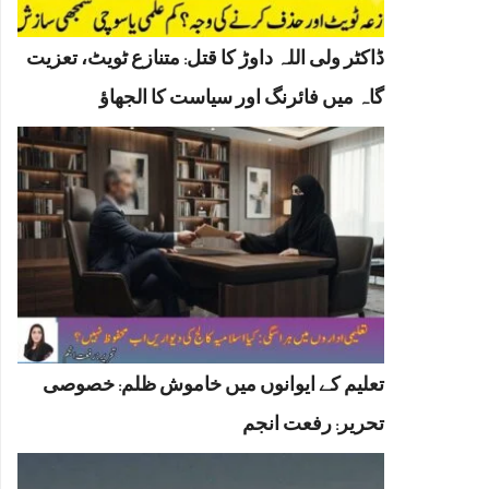
ڈاکٹر ولی اللہ داوڑ کا قتل: متنازع ٹویٹ، تعزیت
گاہ میں فائرنگ اور سیاست کا الجھاؤ
تعلیم کے ایوانوں میں خاموش ظلم: خصوصی
تحریر: رفعت انجم