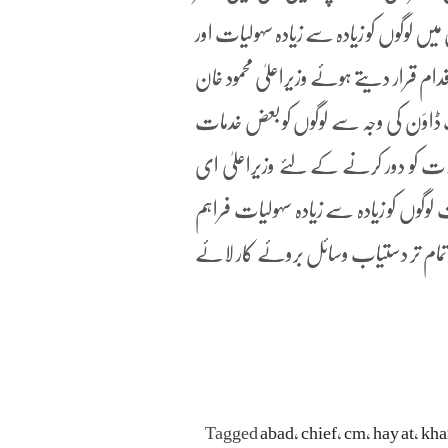
یں لوگوں کو زیادہ سے زیادہ سہولیات اور
 قرار دیتے ہوئے وزیراعلیٰ محمود خان
 ڈاوَن کی وجہ سے لوگوں کو بعض خدمات
ت کو دور کرنے کے لئے وزیراعلیٰ ای
 لوگوں کو زیادہ سے زیادہ سہولیات فراہم
مام تر دستیاب وسائل بروئے کار لائے
Tagged
abad
،
chief
،
cm
،
hay at
،
kha