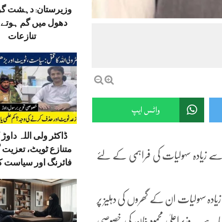
وزیرستان: دہشت گ
دھول میں گم ہوتے ق
تنازعات
واٹس ایپ
ڈاکٹر ولی اللہ داوڑ ک
متنازع ٹویٹ، تعزیت 
دہ سے زیادہ سہولیات کی فراہمی کے لئے
فائرنگ اور سیاست کا
زیادہ سہولیات ان کے گھروں کی دہلیز پر
یا ہے ۔ وزیراعلیٰ محمود خان کی خصوصی