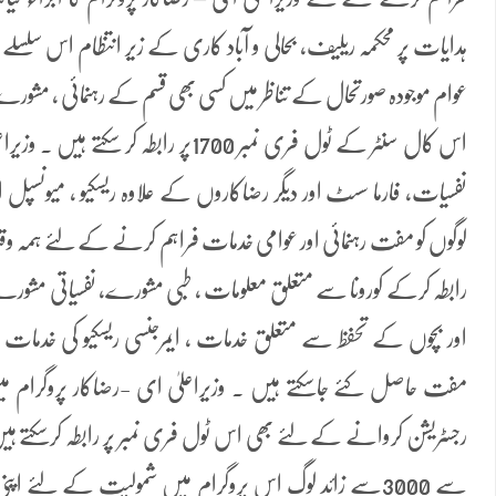
ہدایات پر محکمہ ریلیف، بحالی و آباد کاری کے زیر انتظام اس سلسلے
عوام موجودہ صورتحال کے تناظر میں کسی بھی قسم کے رہنمائی ، م
اس کال سنٹر کے ٹول فری نمبر 1700پر رابطہ 
نفسیات، فارما سسٹ اور دیگر رضاکاروں کے علاوہ ریسکیو ، میونسپل
لوگوں کو مفت رہنمائی اور عوامی خدمات فراہم کرنے کے لئے ہمہ 
رابطہ کرکے کورونا سے متعلق معلومات ، طبی مشورے، نفسیاتی مشو
اور بچوں کے تحفظ سے متعلق خدمات ، ایمرجنسی ریسکیو کی خدمات ، 
مفت حاصل کئے جاسکتے ہیں ۔ وزیراعلیٰ ای -رضاکار پروگرام م
رجسٹریشن کروانے کے لئے بھی اس ٹول فری نمبر پر رابطہ کرسکتے ہی
سے 3000سے زائد لوگ اس پروگرام میں شمولیت کے لئے اپنی