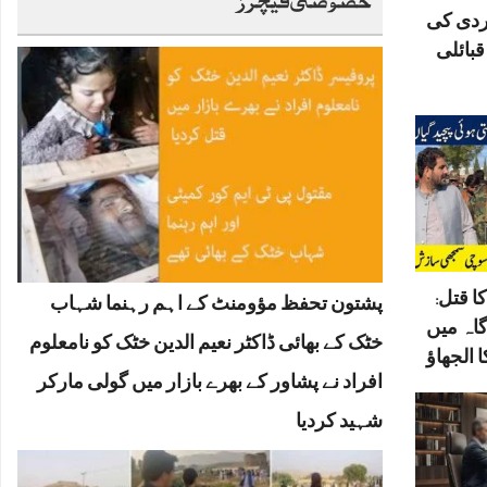
ردی کی
بائلی
ا قتل:
پشتون تحفظ مؤومنٹ کے اہم رہنما شہاب
گاہ میں
خٹک کے بھائی ڈاکٹر نعیم الدین خٹک کو نامعلوم
 الجھاؤ
افراد نے پشاور کے بھرے بازار میں گولی مارکر
شہید کردیا