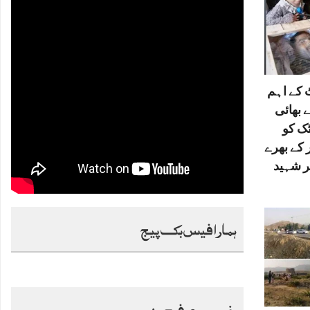
کے اہم
 بھائی
ٹک کو
 کے بھرے
ر شہید
ہمارا فیس بک پیج
خصوصی فیچرز