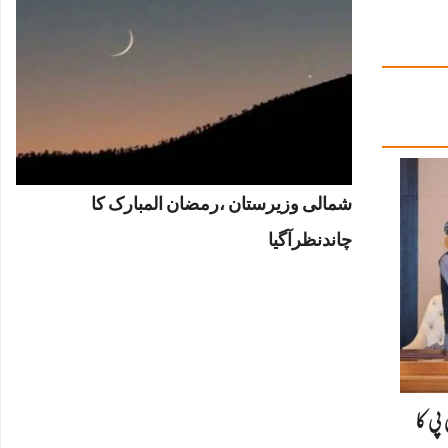
شمالی وزیرستان ،رمضان المبارک کا
چاندنظرآگیا
پی کا