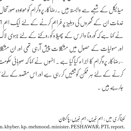
میڈیکل کے شعبے سے وابستہ ہیں ۔رضاکار پروگرام کو موجودہ صورتحال م
خدمات ان کے گھروں کی دہلیز پر فراہم کرنے کے لئے ایک اہم اقدام
نے کہا ہے کہ کورونا وائرس کے پھیلاوَ کو روکنے کے لئے جزوی لاک
اور سہولیات کے حصول میں مشکلات پیش آرہی تھی اور ان مشکلا
-رضاکار پروگرام کا اجراء کیا گیا ہے ۔ انہوں نے کہا کہ صوبائی حکومت
کرنے کے لئے ہر ممکن کوششیں کر رہی ہے اور اس مقصد کے لئے ت
جارہے ہیں ۔
کیٹاگری میں :
اہم خبریں
،
اہم خبریں
،
پاکستان
n
،
khyber
،
kp
،
mehmood
،
minister
،
PESHAWAR
،
PTI
،
report
،