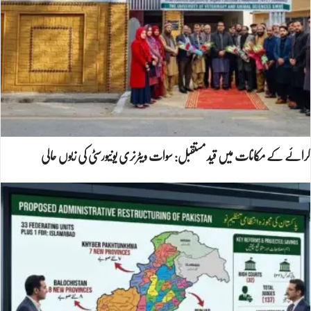
کرائے کے مکانات میں قید مستقبل: سوات ویٹرنری یونیورسٹی کی زبوں حالی