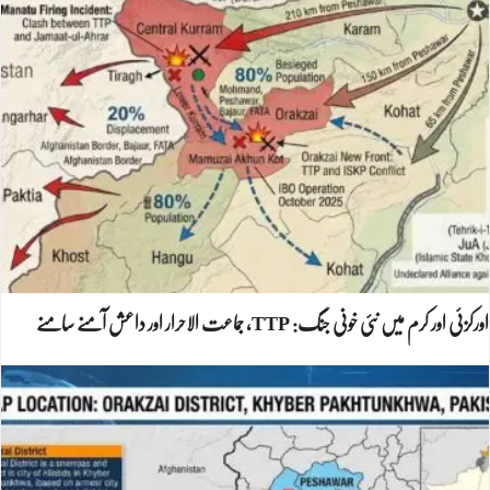
اورکزئی اور کرم میں نئی خونی جنگ: TTP، جماعت الاحرار اور داعش آمنے سامنے