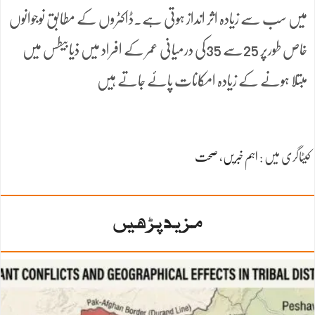
میں سب سے زیادہ اثر انداز ہوتی ہے۔ڈاکٹروں کے مطابق نوجوانوں
خاص طورپر 25سے 35کی درمیانی عمر کے افراد میں ذیابیطس میں
مبتلا ہونے کے زیادہ امکانات پائے جاتے ہیں
کیٹاگری میں :
اہم خبریں
،
صحت
مزید پڑھیں