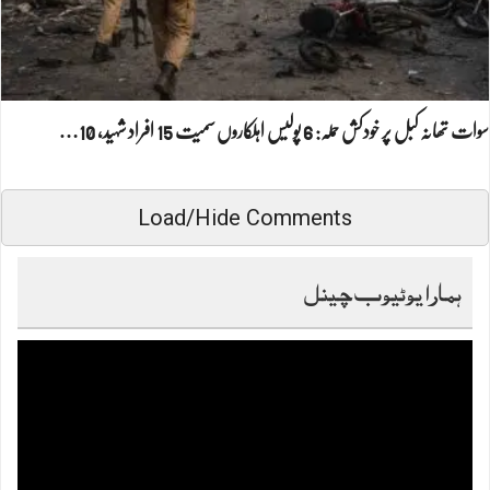
سوات تھانہ کبل پر خودکش حملہ: 6 پولیس اہلکاروں سمیت 15 افراد شہید، 10…
Load/Hide Comments
ہمارا یوٹیوب چینل