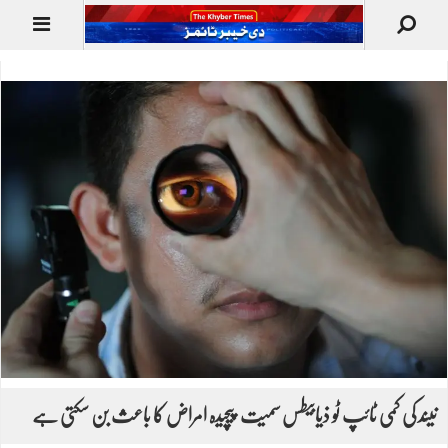
نیند کی کمی ٹائپ ٹو ذیابیطس سمیت پیچیدہ امراض کا باعث بن سکتی ہے