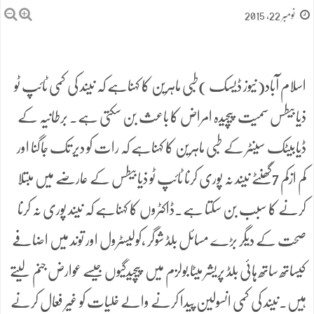
نومبر 22, 2015
اسلام آباد(نیوز ڈیسک )طبی ماہرین کا کہناہے کہ نیند کی کمی ٹائپ ٹو
ذیابیطس سمیت پیچیدہ امراض کا باعث بن سکتی ہے۔ برطانیہ کے
ڈیابیٹک سینٹر کے طبی ماہرین کا کہناہے کہ رات کو دیر تک جاگنا اور
کم ازکم 7گھنٹے نیند نہ پوری کرنا ٹائپ ٹو ذیابیطس کے عارضے میں مبتلا
کرنے کا سبب بن سکتا ہے۔ڈاکٹروں کا کہناہے کہ نیند پوری نہ کرنا
صحت کے دیگر بڑے مسائل بلڈ شوگر ،کولیسٹرول اور توند میں اضافے
کیساتھ ساتھ ہائی بلڈ پریشر میٹا بولزم میں پیچیدگیوں جیسے عوارض جنم لیتے
ہیں۔نیند کی کمی انسولین پیدا کرنے والے خلیات کو غیر فعال کرنے