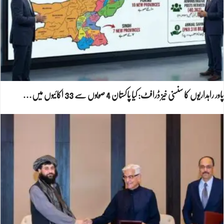
پاور راہداریوں کا سنسنی خیز ڈرافٹ: کیا پاکستان 4 صوبوں سے 33 اکائیوں میں…