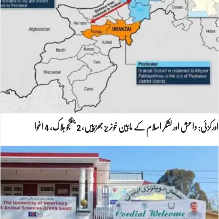
اورکزئی: داعش اور لشکرِ اسلام کے مابین خونریز جھڑپیں، 2 جنگجو ہلاک، 4 اغوا