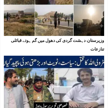
وزیرستان: دہشت گردی کی دھول میں گم ہوتے قبائلی
تنازعات