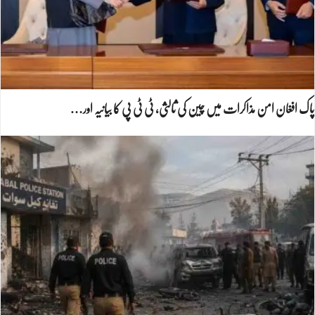
پاک افغان امن مذاکرات میں چین کی ثالثی، ٹی ٹی پی کا بیانیہ اور…