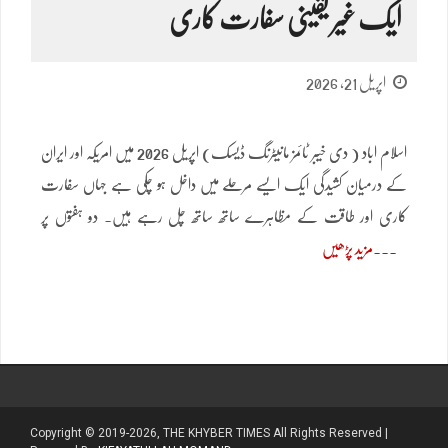
ایک غیر یقینی سفارت کاری
اپریل 21, 2026
اسلام اباد ( دی خیبر ٹائمز مانیٹرنگ ڈیسک) اپریل 2026 میں امریکہ اور ایران
کے درمیان کشیدگی ایک ایسے مرحلے میں داخل ہو چکی ہے جہاں سفارت
کاری اور طاقت کے مظاہرے ساتھ ساتھ چل رہے ہیں۔ دو ہفتوں پر
مزید پڑھیں
Copyright © 2019-2026, THE KHYBER TIMES All Rights Reserved |