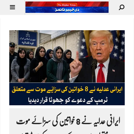
ایرانی عدلیہ نے 8 خواتین کی سزائے موت