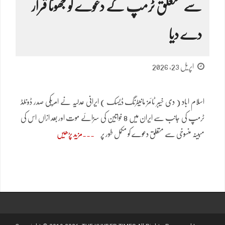
سے متعلق ٹرمپ کے دعوے کو جھوٹا قرار
دے دیا
اپریل 23, 2026
اسلام اباد ( دی خیبر ٹائمز مانیٹرنگ ڈیسک ) ایرانی عدلیہ نے امریکی صدر ڈونلڈ
ٹرمپ کی جانب سے ایران میں 8 خواتین کی سزائے موت اور بعد ازاں اس کی
مبینہ منسوخی سے متعلق دعوے کو مکمل طور پر
مزید پڑھیں