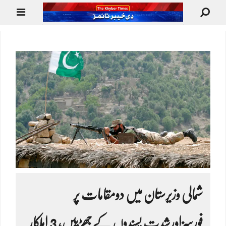
شمالی وزیرستان میں دومقامات پر
فورسزاورشدت پسندوں کےجھڑپیں، 3 اہلکار