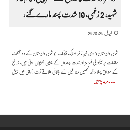
شہید، 2 زخمی، 10 شدت پسند مارےگئے،
اپریل 25, 2020
شمالی وزیرستان ( دی خیبر ٹائمز ڈسٹرک ڈیسک ) شمالی وزیرستان کے دو مختلف
مقامات پر سیکیورٹی فورسز اورشدت پسندوں کے مابین جھڑپیں ہوئی ہیں، زرائع
کے مطابق پہلا واقعہ تحصیل دتہ خیل کے بالائی علاقے توت نارائی میں پیش
مزید پڑھیں