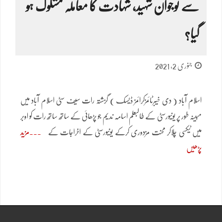
سے نوجوان شہید، شہادت کا معاملہ مشکوک ہو
گیا؟
جنوری 2, 2021
اسلام آباد ( دی خیبرٹائمزکرائمز ڈیسک ) گزشتہ رات سیف سٹی اسلام آباد میں
مبینہ طور پر یونیورسٹی کے طالبعلم اسامہ ندیم جو پڑھائی کے ساتھ ساتھ رات کو اوبر
میں ٹیکسی چلاکر محنت مزدوری کرکے یونیورسٹی کے اخراجات کے
مزید
پڑھیں