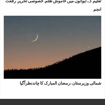
تعلیم کے ایوانوں میں خاموش ظلم: خصوصی تحریر: رفعت
انجم
شمالی وزیرستان ،رمضان المبارک کا چاندنظرآگیا