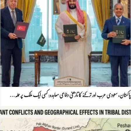
پاکستان، سعودی عرب اور ترکئے کا تاریخی دفاعی معاہدہ: کسی ایک ملک پر حملہ…