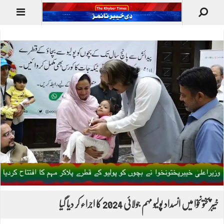
خیبرپختونخوا میں انسداد پولیو مہم جولائی 2024 کا اجراء کر دیا گیا