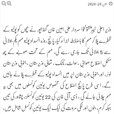
جون 28, 2024
وزیر اعلیٰ خیبرپختونخوا سردار علی امین خان گنڈاپور نے بچوں کو پولیو کے
قطرے پلا کر مہم کا باضابطہ اجراء کیا، پانچ روزہ انسدادِ پولیو مہم یکم جولائی
سے 5 جولائی تک جاری رہے گی، مہم کے تحت صوبے کے چھ
مکمل اضلاع صوابی ،سوات، ٹانک ، شمالی وزیرستان ، جنوبی وزیرستان
لوئر، اور جنوبی وزیرستان اپر میں انسداد پولیو کے قطرے پلائے جائیں
گے، اسی طرح پانچ اضلاع کی مخصوص یونین کونسلوں میں بھی یہ
مہم چلائی جائے گی ، ڈی آئی خان کی 22 یونین کونسلز، پشاور کی تین
جبکہ کرم، بنوں اور لکی مروت کی ایک ایک یونین کونسل شامل ہیں،