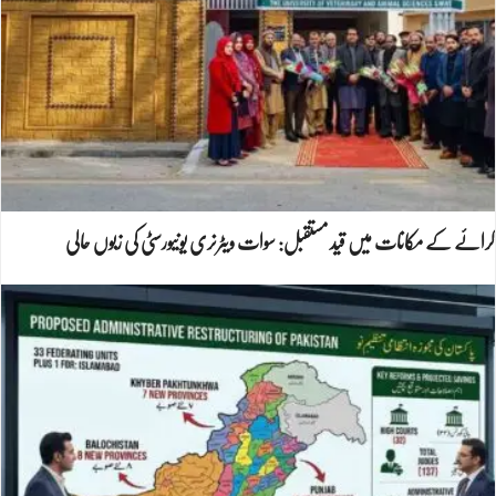
کرائے کے مکانات میں قید مستقبل: سوات ویٹرنری یونیورسٹی کی زبوں حالی