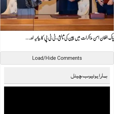
پاک افغان امن مذاکرات میں چین کی ثالثی، ٹی ٹی پی کا بیانیہ اور…
Load/Hide Comments
ہمارا یوٹیوب چینل