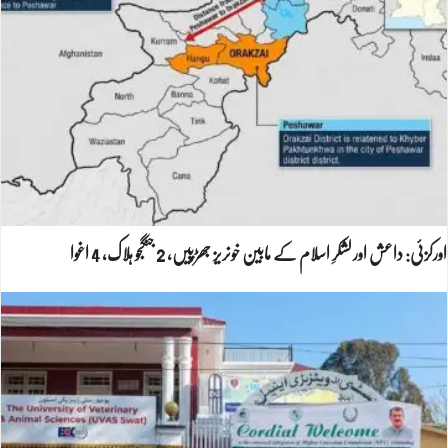
اورکزئی: داعش اور لشکرِ اسلام کے مابین خونریز جھڑپیں، 2 جنگجو ہلاک، 4 اغوا