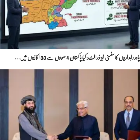
پاور راہداریوں کا سنسنی خیز ڈرافٹ: کیا پاکستان 4 صوبوں سے 33 اکائیوں میں…