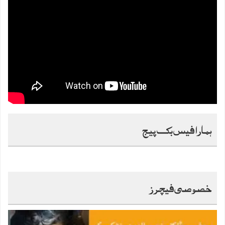
ہمارا فیس بک پیج
خصوصی فیچرز