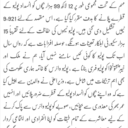
مہم کے تحت مجموعی طور پر 12 لاکھ 99 ہزار بچوں کو انسداد پولیو کے
قطرے پلانے کا ہدف مقرر کیا گیا ہے، اس مقصد کےلئے 9,921
ٹیمیں تشکیل دی گئی ہیں، پولیو ٹیموں کی حفاظت کےلئے تقریباً 15
ہزار سکیورٹی اہلکار تعینات ہونگے، حوصلہ افزا بات ہے کہ رواں سال
اب تک پولیو کا کوئی کیس سامنے نہیں آیا، ہم نے ملک اور
خیبرپختونخوا کو پولیو فری بنانا ہے ، پولیو وائرس کا خاتمہ ہماری حکومت کی
بھی اہم ترجیحات میں شامل ہے، وزیراعلیٰ نے والدین سے اپیل کیا
ہے کہ وہ اپنے بچوں کو انسداد پولیو کے قطرے ضرور پلائیں اور انہیں
عمر بھر کی معذوری سے بچائیں، صوبے کو پولیو وائرس سے پاک کرنے
کے لیے معاشرے کے تمام طبقات کو اپنا انفرادی اور اجتماعی کردار