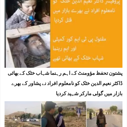
پشتون تحفظ مؤومنٹ کے اہم رہنما شہاب خٹک کے بھائی
ڈاکٹر نعیم الدین خٹک کو نامعلوم افراد نے پشاور کے بھرے
بازار میں گولی مارکر شہید کردیا