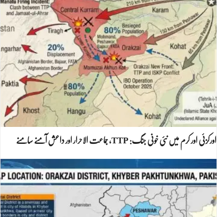
اورکزئی اور کرم میں نئی خونی جنگ: TTP، جماعت الاحرار اور داعش آمنے سامنے