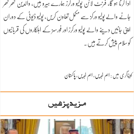
ادا کرنا ہو گا، فرنٹ لائن پولیو ورکرز ہمارے ہیرو ہیں، والدین گھر گھر
جانے والے پولیو ورکز سے مکمل تعاون کریں، پولیو ڈیوٹی کے دوران
اپنی جانیں دینے والے پولیو ورکرز اور فورسز کے اہلکاروں کی قربانیوں
کو سلام پیش کرتے ہیں۔
کیٹاگری میں :
اہم خبریں
،
اہم خبریں
،
پاکستان
مزید پڑھیں