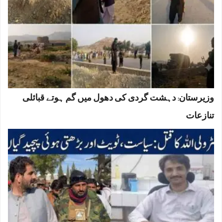
وزیرستان: دہشت گردی کی دھول میں گم ہوتے قبائلی
تنازعات