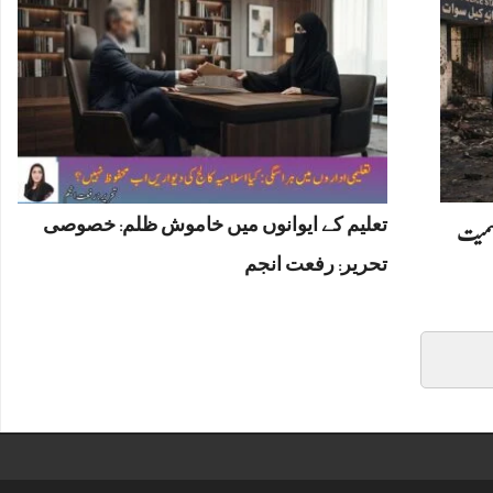
تعلیم کے ایوانوں میں خاموش ظلم: خصوصی
 اہلکاروں سمیت
تحریر: رفعت انجم