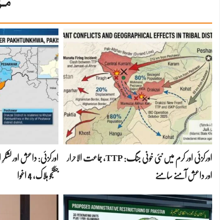
مز
اورکزئی اور کرم میں نئی خونی جنگ: TTP، جماعت الاحرار
اور داعش آمنے سامنے
جنگجو ہلاک، 4 اغوا