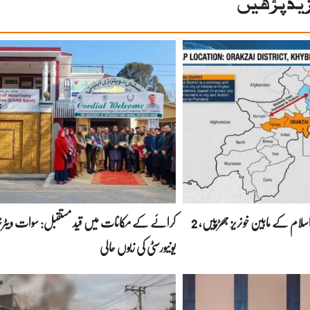
ید پڑھیں
اورکزئی: داعش اور لشکرِ اسلام کے مابین خونریز جھڑپیں، 2
کرائے کے مکانات میں قید مستقبل: سوات ویٹر
یونیورسٹی کی زبوں حالی