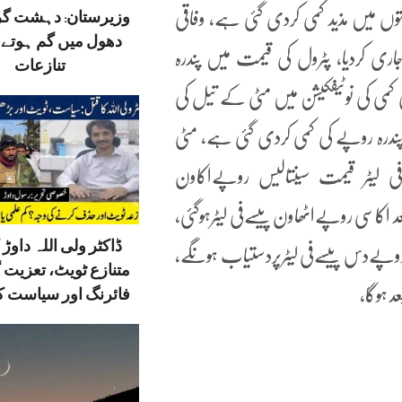
وزیرستان: دہشت گ
توں میں مذید کمی کردی گئی ہے، وفاقی
دھول میں گم ہوتے ق
ری کردیا، پٹرول کی قیمت میں پندرہ
تنازعات
 کمی کی نوٹیفکیشن میں مٹی کے تیل کی
درہ روپے کی کمی کردی گئی ہے، مٹی
فی لیٹر قیمت سینتالیس روپےاکاون
 اکاسی روپےاٹھاون پیسےفی لیٹرہوگئی،
ڈاکٹر ولی اللہ داوڑ ک
 روپےدس پیسےفی لیٹرپردستیاب ہونگے،
متنازع ٹویٹ، تعزیت 
د ہوگا،
فائرنگ اور سیاست کا