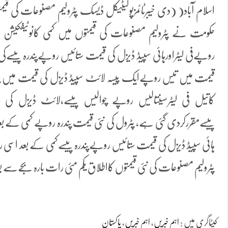
اسلام آباد( (دی خیبرٹائمزپولیٹیکل ڈیسک پٹرولیم مصنوعات کی قیم
حکومت نے پٹرولیم مصنوعات کی قیمتوں میں کمی کانوٹیفکیشن جا
روپےفی لیٹراورہائی سپیڈ ڈیزل کی قیمت ستائیس روپےپندرہ پیسےکی
قیمت میں تیس روپےایک پیسہ لائٹ سپیڈ ڈیزل کی قیمت میں پن
کاتیل فی لیٹرسینتالیس روپے چوالیس پیسے،لائٹ ڈیزل کی 
پیسےمقررکردی گئی ہے، پٹرول کی نئی قیمت پندرہ روپے کمی کے بعد
ہائی سپیڈ ڈیزل کی قیمت ستائیس روپےپندرہ پیسےکمی کے بعد اسی
پٹرولیم مصنوعات کی نئی قیمتوں کااطلاق یکم مئی رات بارہ بجےسے بع
کیٹاگری میں :
اہم خبریں
،
اہم خبریں
،
پاکستان