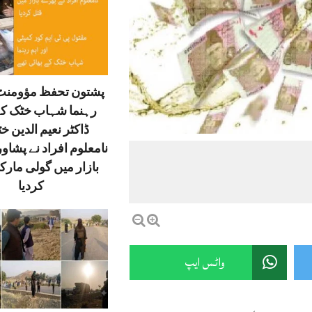
پشتون تحفظ مؤومنٹ 
رہنما شہاب خٹک کے
ڈاکٹر نعیم الدین خ
نامعلوم افراد نے پشاور
بازار میں گولی مارک
کردیا
واٹس ایپ