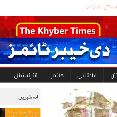
ان
علاقائی
کالمز
انٹرنیشنل
ک
اہم خبریں