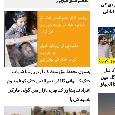
ردی کی
بائلی
ا قتل:
پشتون تحفظ مؤومنٹ کے اہم رہنما شہاب
گاہ میں
خٹک کے بھائی ڈاکٹر نعیم الدین خٹک کو نامعلوم
 الجھاؤ
افراد نے پشاور کے بھرے بازار میں گولی مارکر
شہید کردیا