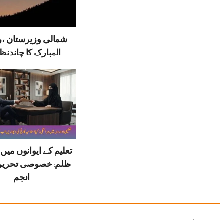
شمالی وزیرستان ،
المبارک کا چاندنظر
تعلیم کے ایوانوں می
ظلم: خصوصی تحریر
انجم