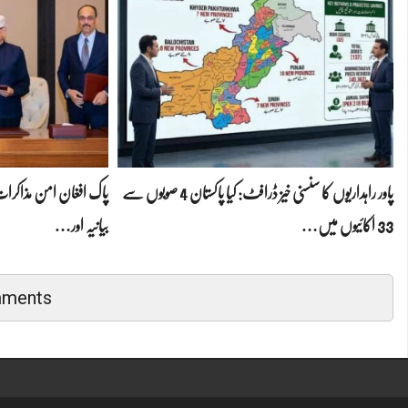
پاور راہداریوں کا سنسنی خیز ڈرافٹ: کیا پاکستان 4 صوبوں سے
پاک افغان امن مذاکرات 
33 اکائیوں میں…
بیانیہ اور…
mments