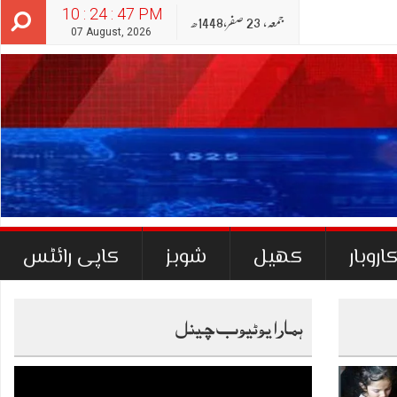
10 : 24 : 48 PM
جمعہ‬‮,
23
صفر‬,
1448ھ
07 August, 2026
اروبار
کھیل
شوبز
کاپی رائٹس
ہمارا یوٹیوب چینل