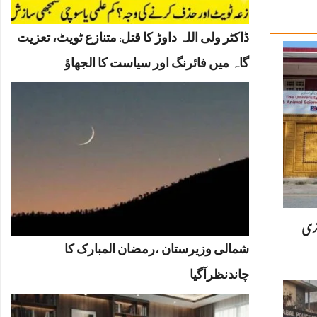
ڈاکٹر ولی اللہ داوڑ کا قتل: متنازع ٹویٹ، تعزیت
گاہ میں فائرنگ اور سیاست کا الجھاؤ
نری
شمالی وزیرستان ،رمضان المبارک کا
چاندنظرآگیا