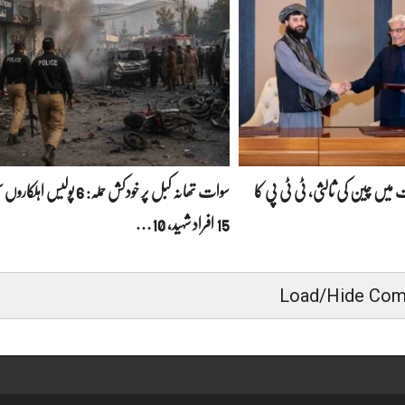
میں چین کی ثالثی، ٹی ٹی پی کا
سوات تھانہ کبل پر خودکش حملہ: 6 پولیس
15 افراد شہید، 10…
Load/Hide Co