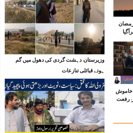
رمضان
آگیا
وزیرستان: دہشت گردی کی دھول میں گم
ہوتے قبائلی تنازعات
ں خاموش
: رفعت