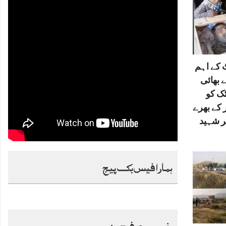
کے اہم
 بھائی
ٹک کو
 کے بھرے
ر شہید
ہمارا فیس بک پیج
خصوصی فیچرز