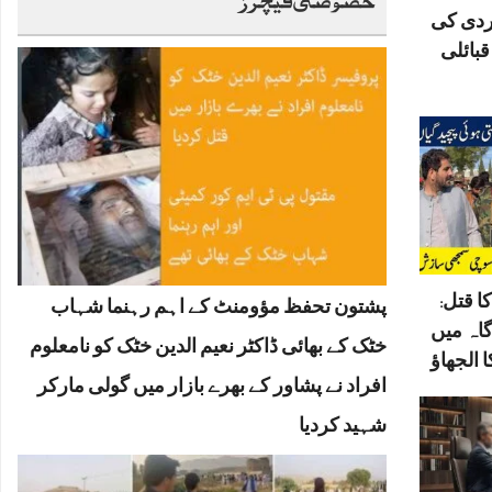
ردی کی
بائلی
ا قتل:
پشتون تحفظ مؤومنٹ کے اہم رہنما شہاب
گاہ میں
خٹک کے بھائی ڈاکٹر نعیم الدین خٹک کو نامعلوم
 الجھاؤ
افراد نے پشاور کے بھرے بازار میں گولی مارکر
شہید کردیا