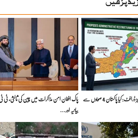
ید پڑھیں
پاور راہداریوں کا سنسنی خیز ڈرافٹ: کیا پاکستان 4 صوبوں سے
پاک افغان امن مذاکرات میں چین کی ثالثی، ٹی ٹی 
بیانیہ اور…