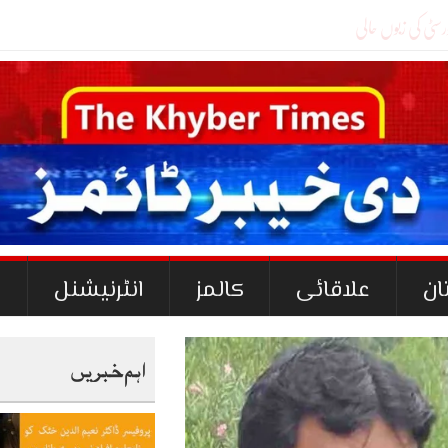
ان
علاقائی
کالمز
انٹرنیشنل
ک
اہم خبریں