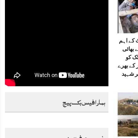
کے اہم
 بھائی
ٹک کو
 کے بھرے
ر شہید
ہمارا فیس بک پیج
خصوصی فیچرز