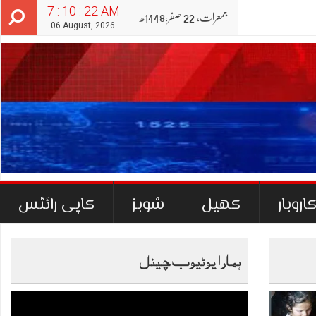
7 : 10 : 23 AM
جمعرات‬‮,
22
صفر‬,
1448ھ
06 August, 2026
اروبار
کھیل
شوبز
کاپی رائٹس
ہمارا یوٹیوب چینل