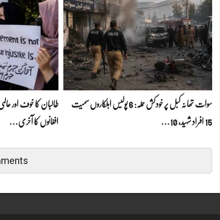
سوات تھانہ کبل پر خودکش حملہ: 6 پولیس اہلکاروں سمیت
طالبان کا خوف اور عا
15 افراد شہید، 10…
افغانوں کا آخری…
mments