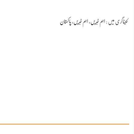
کیٹاگری میں :
اہم خبریں
،
اہم خبریں
،
پاکستان