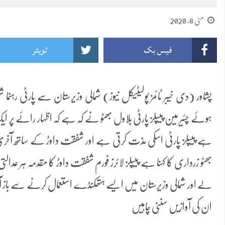
مئی 8, 2020
فیس بک
ٹویٹر
پشاور (دی خیبر ٹائمز پولیٹیکل نیوز) شمالی وزیرستان سے پارٹی رہ
ہوئے چئیر مین پیپلز پارٹی بلاول بھٹو نے کہ ہے کہ اظہار رائے پر ا
ہے پیپلز پارٹی اسکی مذت کرتی ہے اور شفقت داوڑ کے ساتھ ا
بھٹو زرداری کا کہنا ہے پیپلز لائرز فورم شفقت داوڑ کا مقدمہ ہر عد
لے اور شمالی وزیرستان میں ایسے ہتھکنڈے استعمال کرنے سے باز آ
ان کی آوازیں سننی چاہیں