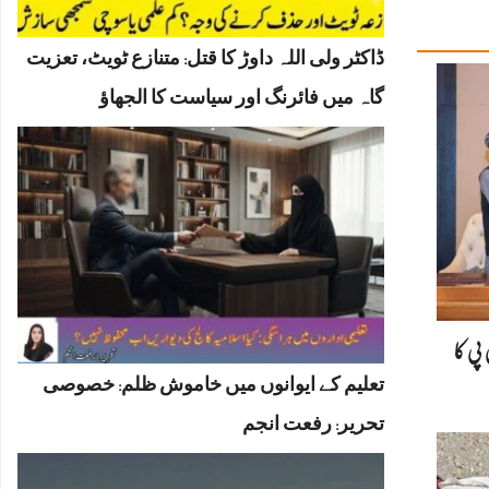
ڈاکٹر ولی اللہ داوڑ کا قتل: متنازع ٹویٹ، تعزیت
گاہ میں فائرنگ اور سیاست کا الجھاؤ
پی کا
تعلیم کے ایوانوں میں خاموش ظلم: خصوصی
تحریر: رفعت انجم