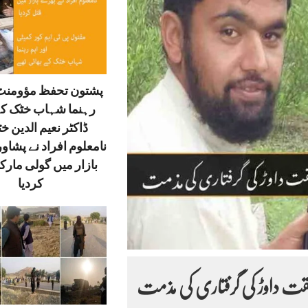
پشتون تحفظ مؤومنٹ 
رہنما شہاب خٹک کے
ڈاکٹر نعیم الدین خ
نامعلوم افراد نے پشاور
بازار میں گولی مارک
کردیا
 شفقت داوڑ کی گرفتاری کی مذمت