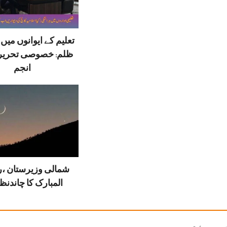
تعلیم کے ایوانوں می
ظلم: خصوصی تحریر
انجم
شمالی وزیرستان ،
المبارک کا چاندنظر