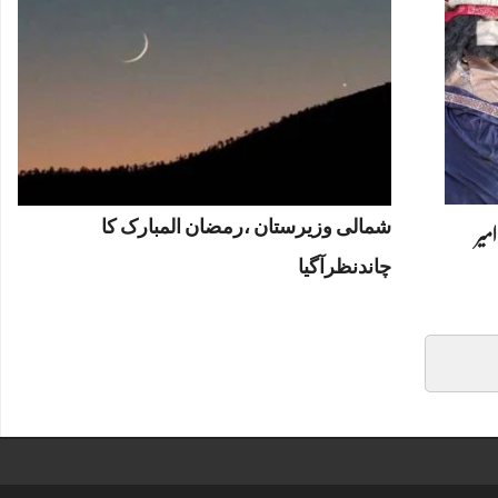
شمالی وزیرستان ،رمضان المبارک کا
امیر
چاندنظرآگیا