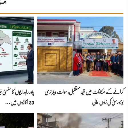
مز
کرائے کے مکانات میں قید مستقبل: سوات ویٹرنری
یونیورسٹی کی زبوں حالی
33 اکائیوں میں…