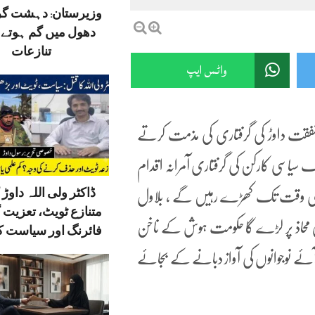
وزیرستان: دہشت گ
دھول میں گم ہوتے ق
تنازعات
واٹس ایپ
نما شفقت داوڑ کی گرفتاری کی مذمت کرتے
یک سیاسی کارکن کی گرفتاری آمرانہ اقدام
ڈاکٹر ولی اللہ داوڑ ک
ٓخری وقت تک کھڑے رہیں گے ، بلاول
متنازع ٹویٹ، تعزیت 
التی محاذ پر لڑے گا حکومت ہوش کے ناخن
فائرنگ اور سیاست کا
ئے نوجوانوں کی آواز دبانے کے بجائے