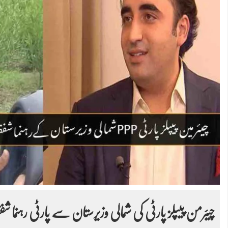
چیئرمن پیپلز پارٹی کی شمالی وزیرستان سے پارٹی رہنما