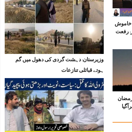
ں خاموش
: رفعت
وزیرستان: دہشت گردی کی دھول میں گم
ہوتے قبائلی تنازعات
رمضان
آگیا