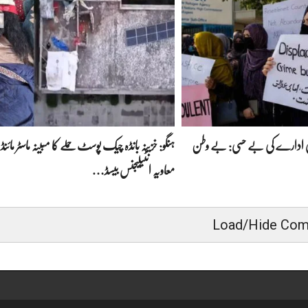
لمی ادارے کی بے حسی: بے وطن
ہنگو: خزینہ بانڈہ چیک پوسٹ حملے کا مبینہ ماسٹر مائنڈ 
معاویہ انٹیلیجنس بیسڈ…
Load/Hide Co