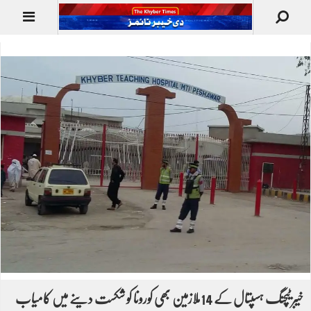
خیبر ٹیچنگ ہسپتال کے 14ملازمین بھی کورونا کو شکست دینے میں کامیاب