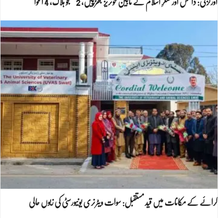
اورکزئی: داعش اور لشکرِ اسلام کے مابین خونریز جھڑپیں، 2 جنگجو ہلاک، 4 اغوا
کرائے کے مکانات میں قید مستقبل: سوات ویٹرنری یونیورسٹی کی زبوں حالی