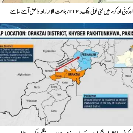
اورکزئی اور کرم میں نئی خونی جنگ: TTP، جماعت الاحرار اور داعش آمنے سامنے