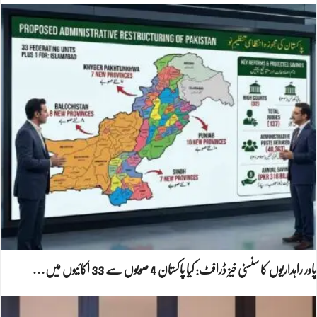
پاور راہداریوں کا سنسنی خیز ڈرافٹ: کیا پاکستان 4 صوبوں سے 33 اکائیوں میں…