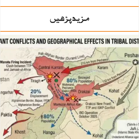
مزید پڑھیں