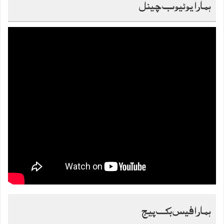
ہمارا یوٹیوب چینل
ہمارا فیس بک پیج