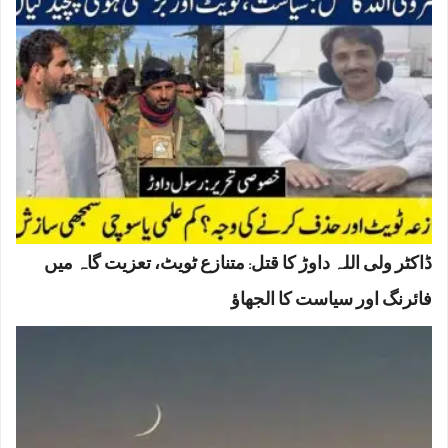
ڈاکٹر ولی اللہ داوڑ کا قتل: متنازع ٹویٹ، تعزیت گاہ میں
فائرنگ اور سیاست کا الجھاؤ