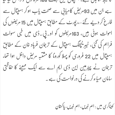
ہے جن میں 93مریض کامیابی سے صحت یاب ہو کر ہسپتال سے
فارغ کر دیے گئے-,رپورٹ کے مطابق ہسپتال میں 15 مریضوں کی
اموات ہوئی ہیں، 163مریضوں کو او۔پی۔ڈی میں طبی سہولت
فراہم کی گئی، خیبر ٹیچنگ ہسپتال کے ترجمان فرہاد خان کے مطابق
ہسپتال میں 22 فروری کو پہلا کورونا کا مشتبہ مریض داخل ہوا تھا،
ترجمان نے چیئرمین این ڈی ایم اے سے ایک مہینے کا حفاظتی
سامان مہیاء کرنے کی درخواست کی ہے۔
کیٹاگری میں :
اہم خبریں
،
اہم خبریں
،
پاکستان