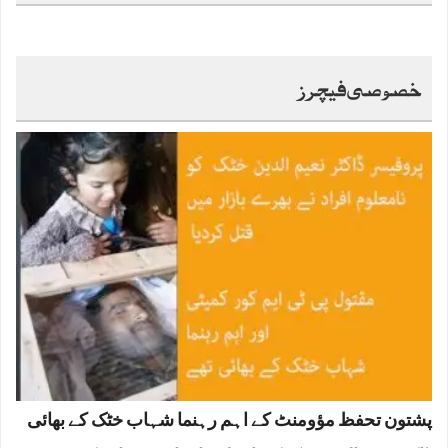
خصوصی فیچرز
پشتون تحفظ مؤومنٹ کے اہم رہنما شہاب خٹک کے بھائی