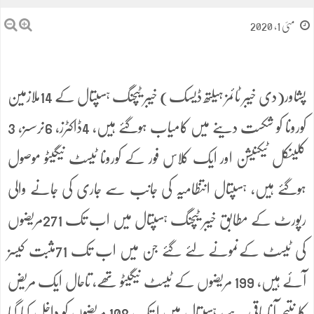
مئی 1, 2020
پشاور(دی خیبر ٹائمز ہیلتھ ڈیسک) خیبر ٹیچنگ ہسپتال کے 14ملازمین
کورونا کو شکست دینے میں کامیاب ہوگئے ہیں، 4ڈاکٹرز، 6نرسسز، 3
کلینکل ٹیکنیشن اور ایک کلاس فور کے کورونا ٹیسٹ نیگیٹو موصول
ہوگئے ہیں, ہسپتال انتظامیہ کی جانب سے جاری کی جانے والی
رپورٹ کے مطابق خیبر ٹیچنگ ہسپتال میں اب تک 271مریضوں
کی ٹیسٹ کےنمونے لئے گئے جن میں اب تک 71مثبت کیسز
آئے ہیں، 199 مریضوں کے ٹیسٹ نیگیٹو تھے، تاحال ایک مریض
کا نتیجہ آنا باقی ہے، ہسپتال میں ابتک 108 مریضوں کو داخل کیا گیا