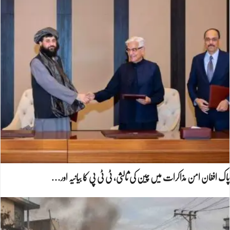
پاک افغان امن مذاکرات میں چین کی ثالثی، ٹی ٹی پی کا بیانیہ اور…